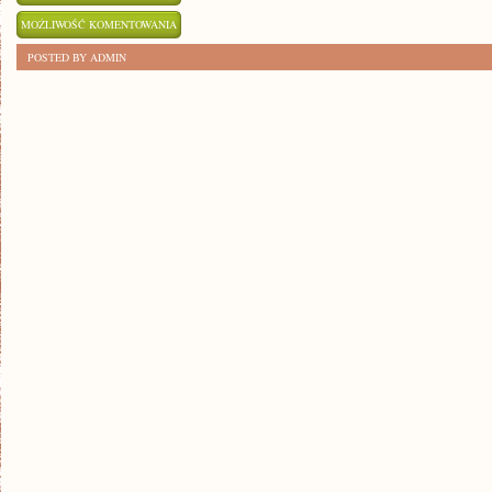
DLACZEGO
MOŻLIWOŚĆ KOMENTOWANIA
ODPOWIEDNIE
ZOSTAŁA WYŁĄCZONA
POSTED BY ADMIN
NAWODNIENIE
MA
KLUCZOWE
ZNACZENIE?