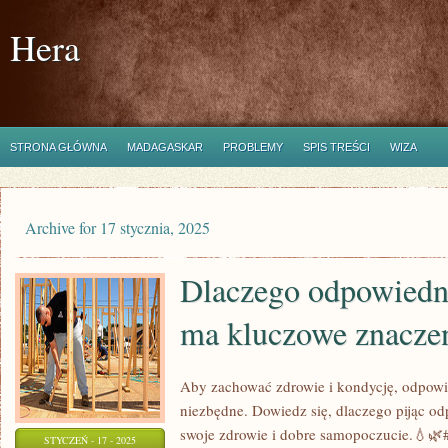
Hera
STRONA GŁÓWNA
MADAGASKAR
PROBLEMY
SPIS TREŚCI
WIZA
Archive for 17 stycznia, 2025
Dlaczego odpowiedn
ma kluczowe znacze
Aby zachować zdrowie i kondycję, odpowi
niezbędne. Dowiedz się, dlaczego pijąc od
swoje zdrowie i dobre samopoczucie.💧
STYCZEŃ - 17 - 2025