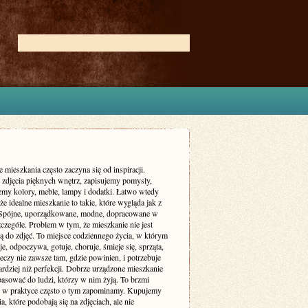
 mieszkania często zaczyna się od inspiracji.
zdjęcia pięknych wnętrz, zapisujemy pomysły,
my kolory, meble, lampy i dodatki. Łatwo wtedy
że idealne mieszkanie to takie, które wygląda jak z
 Spójne, uporządkowane, modne, dopracowane w
czególe. Problem w tym, że mieszkanie nie jest
ą do zdjęć. To miejsce codziennego życia, w którym
je, odpoczywa, gotuje, choruje, śmieje się, sprząta,
eczy nie zawsze tam, gdzie powinien, i potrzebuje
rdziej niż perfekcji. Dobrze urządzone mieszkanie
asować do ludzi, którzy w nim żyją. To brzmi
le w praktyce często o tym zapominamy. Kupujemy
a, które podobają się na zdjęciach, ale nie