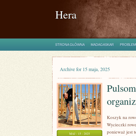
Hera
STRONA GŁÓWNA
MADAGASKAR
PROBLEM
Archive for 15 maja, 2025
Pulsome
organi
Koszyk na rowe
Wycieczki row
ponieważ jest 
MAJ - 15 - 2025