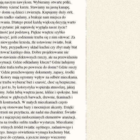
ją naszym nawykom. Wybieramy otwarte półki,
ubimy ścierać kurzu. Stawiamy na jasną kanapę,
 domu są dzieci i zwierzęta. Kupujemy duży stół,
ym rzadko siadamy, a brakuje nam miejsca do
wania. Dlatego przed każdą większą decyzją warto
e pytanie: jak naprawdę wygląda nasze życie?
lność jest podstawą. Piękne wnętrze szybko
cieszyć, jeśli codziennie trzeba się z nim siłować. Za
 niewygodne krzesła, źle ustawione światło, brak
a buty, przypadkowy układ kuchni czy zbyt mały blat
rytować każdego dnia. Dobre projektowanie nie
 wstawieniu efektownych rzeczy, ale na przewidzeniu
sytuacji. Gdzie odkładamy klucze? Gdzie ładujemy
Gdzie trafia torba po powrocie do domu? Gdzie suszy
e? Gdzie przechowujemy dokumenty, zapasy, środki
? Kolory mają ogromny wpływ na odbiór mieszkania.
 trzeba wybierać biel i szarość, choć są bezpieczne.
 jest to, by kolorystyka wspierała atmosferę, jakiej
my. Jedni lubią wnętrza jasne, lekkie i spokojne. Inni
dobrze w głębszych barwach, drewnie, tkaninach i
ch kontrastach. W małych mieszkaniach często
 się stonowane bazy i mocniejsze akcenty. Dzięki
trzeń nie przytłacza, ale nadal ma charakter. Światło
m z najczęściej niedocenianych elementów aranżacji.
pa na środku sufitu rzadko wystarcza. Mieszkanie
 różnych źródeł światła: ogólnego, zadaniowego i
ego. Innego oświetlenia wymaga kuchenny blat,
jsce do czytania, a jeszcze innego wieczorny