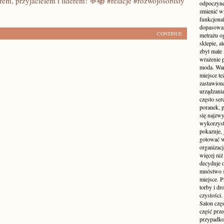
rem, przyjacielem i liderem! 💬📚 #relacje #rozwojosobisty
odpoczyne
zmienić wn
funkcjona
dopasowan
CONTINUE
metrażu o
sklepie, a
zbyt małe
wrażenie 
moda. Wart
miejsce te
zastawion
urządzania
często ser
poranek, p
się najzwy
wykorzyst
pokazuje, 
gotować w
organizacj
więcej ni
decyduje 
mnóstwo sz
miejsce. P
torby i dr
czystości.
Salon częs
część prz
przypadko