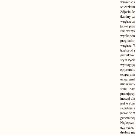
wrażenie s
Mieszkani
Zdjęcia, k
tkaniny c
wnętrze z
łatwo prze
Nie wszys
wyekspono
przypadkow
wnętrze. 
trzeba od
gatunków 
stylu życ
wymagające
epipremnum
eksperyme
uczą regul
mieszkani
stałe. Inac
pracującej
inaczej dl
jest wybi
składane s
łatwe do 
generalne
Najlepsze
używane. 
drobne ni