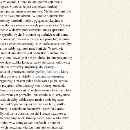
k w salonie. Dobre światło potrafi całkowicie
ętrze. Sprawia, że jest cieplejsze, bardziej
lne i przyjemniejsze po zmroku. Meble powinny być
e do skali mieszkania. W salonie o niewielkim
gromny narożnik może wyglądać atrakcyjnie w
le w domu zabierze swobodę poruszania się. Z kolei
 meble w dużym pomieszczeniu mogą sprawiać
przypadkowych. Proporcje są ważniejsze niż sama
o mierzyć, planować przejścia i pamiętać, że puste
ż jest elementem aranżacji. Nie każda ściana musi być
a, nie każdy kąt musi mieć funkcję. W połowie
 mieszkania dobrze jest pomyśleć o kuchni, bo to
ce domu, nawet jeśli nie jest duża. To tam zaczyna się
owstaje szybka kolacja, parzy się kawa i odbywają
klejsze rozmowy. Inspiracją do lepszego
ania tej przestrzeni może być
blog kulinarny
który
jakie akcesoria, układy i rozwiązania pomagają
ygodniej. Czasem jedna dodatkowa półka, lepsza
a przypraw albo większy blat roboczy zmieniają
ż kosztowny remont. Przechowywanie to temat, który
o codziennym porządku. Nie chodzi o to, żeby mieć
af, ale żeby każda rzecz miała swoje logiczne
rzedpokój potrzebuje przestrzeni na buty, kurtki,
obiazgi. Łazienka na kosmetyki, ręczniki i środki
 Sypialnia na ubrania, pościel i rzeczy sezonowe.
to przejmuje wiele funkcji naraz, więc warto ukryć
edmiotów w zamykanych szafkach. Im mniej
wych rzeczy na widoku, tym łatwiej utrzymać