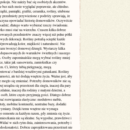
pokoju. Nie należy bać się osobistych akcentów.
e bez nich może wyglądać poprawnie, ale chłodno.
siążki, pamiątki, grafiki, ceramika, rośliny, ulubione
zy przedmioty przywiezione z podróży sprawiają, że
aczyna opowiadać historię domowników. Oczywiście
sadzić, dlatego warto wybierać rzeczy świadomie.
tko musi stać na wierzchu. Czasem kilka dobrze
wanych przedmiotów znaczy więcej niż pełne półki
ych dekoracji. Rośliny potrafią ocieplić każde
Wprowadzają kolor, miękkość i naturalność. Nie
 razu tworzyć domowej dżungli. Wystarczy kilka
dopasowanych do warunków świetlnych i naszego
ia. Osoby zapominalskie mogą wybrać rośliny mniej
, takie jak sansewieria, zamiokulkas czy
. Ci, którzy lubią pielęgnację, mogą
ntować z bardziej wrażliwymi gatunkami. Rośliny
arności, ale też dodają wnętrzu życia. Ważne jest, aby
e mogło się zmieniać. Potrzeby domowników nie są
zej urządza się przestrzeń dla singla, inaczej dla pary
 zdalnie, inaczej dla rodziny z małymi dziećmi, a
a osób, które często przyjmują gości. Dlatego dobrze
erać rozwiązania elastyczne: modułowe meble,
toły, mobilne kontenerki, neutralne bazy, dodatki
wymiany. Dzięki temu wnętrze nie wymaga
go remontu za każdym razem, gdy zmienia się życie.
 mieszkania nie są idealne. Są wygodne, prawdziwe i
Widać w nich rytm dnia, zainteresowania, potrzeby i
edoskonałości. Dobrze zaprojektowana przestrzeń nie