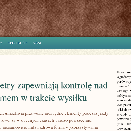
Y
SPIS TREŚCI
WIZA
Urządzanie
Oglądamy 
try zapewniają kontrolę nad
porównuje
uwierzyć, 
katalogu.
zmem w trakcie wysiłku
każdym sz
scenografi
ktoś pracu
odkłada rz
r, umożliwia przewozić niezbędne elementy podczas jazdy
wygody ba
powinno p
erowe, są w obecnych czasach bardzo powszechne,
prosto, a
to niesamowicie miła i zdrowa forma wykorzystywania
rozwiązani