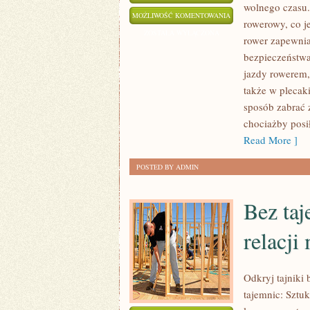
wolnego czasu.
PULSOMETRY
MOŻLIWOŚĆ KOMENTOWANIA
rowerowy, co j
ZAPEWNIAJĄ
ZOSTAŁA WYŁĄCZONA
rower zapewni
KONTROLĘ
bezpieczeństwa
NAD
jazdy rowerem,
ORGANIZMEM
także w plecak
W
sposób zabrać 
TRAKCIE
chociażby posi
WYSIŁKU
Read More ]
POSTED BY ADMIN
Bez ta
relacji
Odkryj tajniki
tajemnic: Sztu