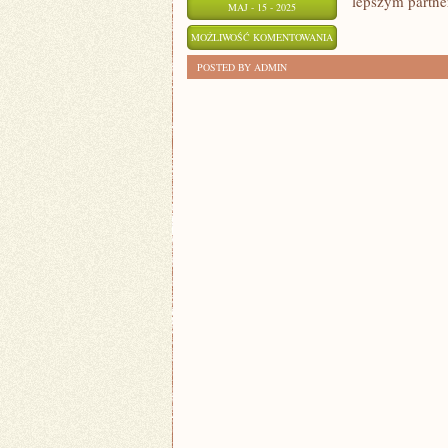
lepszym partne
MAJ - 15 - 2025
BEZ
MOŻLIWOŚĆ KOMENTOWANIA
TAJEMNIC:
ZOSTAŁA WYŁĄCZONA
POSTED BY ADMIN
SZTUKA
BUDOWANIA
RELACJI
MIĘDZYLUDZKICH