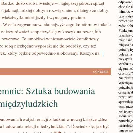
odpowiada
 Bardzo dużo osób inwestuje w najlepszej jakości sprzęt
choć nie l
est jak najbardziej dobrym rozwiązaniem, dlatego że dobry
mimo że w
przy któr
a właściwy komfort jazdy i wymagany poziom
przechowy
. W celu zagwarantowania najwyższego komfortu w trakcie
zadać sobi
Funkcjona
 należy również zaopatrzyć się w koszyk na rower, lub
przestaje 
i rowerowe. To umożliwi w niesamowicie komfortowy
mało szaf,
miejsca n
ze sobą niezbędne wyposażenie do podróży, czy też
potrafią i
łek, który będzie odpowiednio ulokowany. Koszyk na
[
polega na
zwykłych 
telefon? 
się prani
CONTINUE
czystości
Nie zawsze
Ważniejsze
jemnic: Sztuka budowania
potrzebuje
czują się 
przytulny
 międzyludzkich
sprawdzają
temu przes
jest jedny
Jedna lam
 budowania trwałych relacji z ludźmi w nowej książce „Bez
potrzebuje
nastrojow
ka budowania relacji międzyludzkich”. Dowiedz się, jak być
innego mie