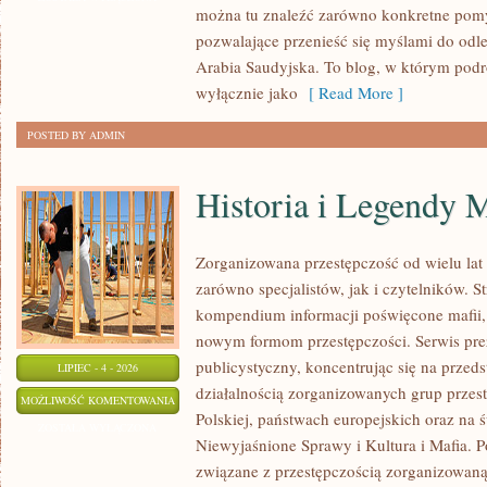
można tu znaleźć zarówno konkretne pomys
pozwalające przenieść się myślami do odl
Arabia Saudyjska. To blog, w którym podr
wyłącznie jako
[ Read More ]
POSTED BY ADMIN
Historia i Legendy M
Zorganizowana przestępczość od wielu lat
zarówno specjalistów, jak i czytelników. S
kompendium informacji poświęcone mafii, ic
nowym formom przestępczości. Serwis pre
publicystyczny, koncentrując się na przed
LIPIEC - 4 - 2026
działalnością zorganizowanych grup przes
HISTORIA
MOŻLIWOŚĆ KOMENTOWANIA
Polskiej, państwach europejskich oraz na 
I
ZOSTAŁA WYŁĄCZONA
Niewyjaśnione Sprawy i Kultura i Mafia. Po
LEGENDY
związane z przestępczością zorganizowaną
MAFII