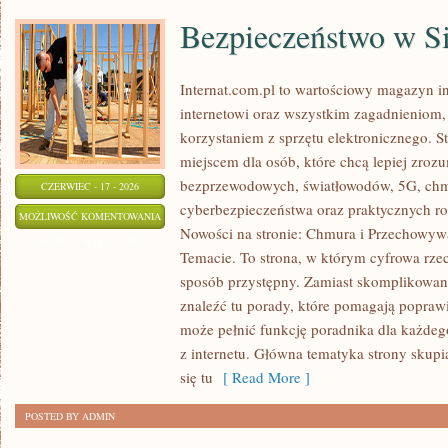
Bezpieczeństwo w Si
Internat.com.pl to wartościowy magazyn 
internetowi oraz wszystkim zagadnieniom,
korzystaniem z sprzętu elektronicznego. 
miejscem dla osób, które chcą lepiej zrozum
bezprzewodowych, światłowodów, 5G, chm
CZERWIEC - 17 - 2026
cyberbezpieczeństwa oraz praktycznych r
BEZPIECZEŃSTWO
MOŻLIWOŚĆ KOMENTOWANIA
Nowości na stronie: Chmura i Przechowyw
W
ZOSTAŁA WYŁĄCZONA
Temacie. To strona, w którym cyfrowa rze
SIECI
sposób przystępny. Zamiast skomplikowan
znaleźć tu porady, które pomagają poprawi
może pełnić funkcję poradnika dla każdego
z internetu. Główna tematyka strony skupi
się tu
[ Read More ]
POSTED BY ADMIN