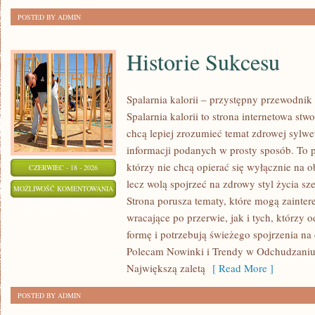
POSTED BY ADMIN
Historie Sukcesu
Spalarnia kalorii – przystępny przewodnik
Spalarnia kalorii to strona internetowa st
chcą lepiej zrozumieć temat zdrowej sylwet
informacji podanych w prosty sposób. To p
którzy nie chcą opierać się wyłącznie na o
CZERWIEC - 18 - 2026
lecz wolą spojrzeć na zdrowy styl życia sze
HISTORIE
MOŻLIWOŚĆ KOMENTOWANIA
Strona porusza tematy, które mogą zainte
SUKCESU
ZOSTAŁA WYŁĄCZONA
wracające po przerwie, jak i tych, którzy
formę i potrzebują świeżego spojrzenia na
Polecam Nowinki i Trendy w Odchudzaniu 
Największą zaletą
[ Read More ]
POSTED BY ADMIN