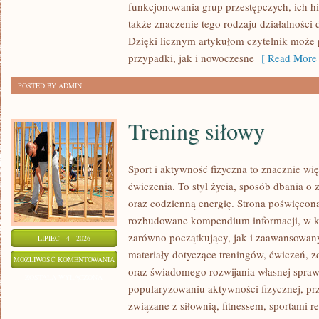
funkcjonowania grup przestępczych, ich hie
także znaczenie tego rodzaju działalności
Dzięki licznym artykułom czytelnik może
przypadki, jak i nowoczesne
[ Read More 
POSTED BY ADMIN
Trening siłowy
Sport i aktywność fizyczna to znacznie wię
ćwiczenia. To styl życia, sposób dbania o
oraz codzienną energię. Strona poświęcona
rozbudowane kompendium informacji, w k
zarówno początkujący, jak i zaawansowan
LIPIEC - 4 - 2026
materiały dotyczące treningów, ćwiczeń, z
TRENING
MOŻLIWOŚĆ KOMENTOWANIA
oraz świadomego rozwijania własnej sprawn
SIŁOWY
ZOSTAŁA WYŁĄCZONA
popularyzowaniu aktywności fizycznej, pr
związane z siłownią, fitnessem, sportami r