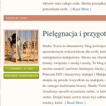
włosów oraz całego ciała. Strona porządk
potrzebami osób,
[ Read More ]
POSTED BY ADMIN
Pielęgnacja i przygo
Studio Veriss to internetowy blog poświęc
sprawdzonym wskazówkom dla osób, które
umiejętności makijażowe. Strona ma charak
tematy związane z modą i urodą. To blog 
można znaleźć zarówno luźniejsze teksty, ja
CZERWIEC - 19 - 2026
Polecam DIY i kreatywny makijaż i Makij
PIELĘGNACJA
MOŻLIWOŚĆ KOMENTOWANIA
skupia się przede wszystkim na makijażu, a
I
ZOSTAŁA WYŁĄCZONA
do samego malowania twarzy. Studio Veris
PRZYGOTOWANIE
świadomy sposób wyrażania siebie, w któ
SKÓRY
siebie. Dzięki temu serwis może być odbie
wiedzy, które
[ Read More ]