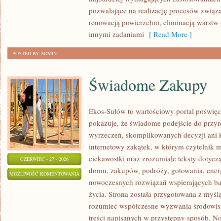
pozwalające na realizację procesów związ
renowacją powierzchni, eliminacją warst
innymi zadaniami
[ Read More ]
POSTED BY ADMIN
Świadome Zakupy
Ekos-Sułów to wartościowy portal poświęc
pokazuje, że świadome podejście do przyr
wyrzeczeń, skomplikowanych decyzji ani 
internetowy zakątek, w którym czytelnik 
ciekawostki oraz zrozumiałe teksty dotyc
CZERWIEC - 27 - 2026
domu, zakupów, podróży, gotowania, energi
ŚWIADOME
MOŻLIWOŚĆ KOMENTOWANIA
nowoczesnych rozwiązań wspierających bar
ZAKUPY
ZOSTAŁA WYŁĄCZONA
życia. Strona została przygotowana z myślą
rozumieć współczesne wyzwania środowisk
treści napisanych w przystępny sposób. N