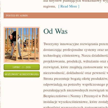
dla turystów planujących weekendowy wyj
regionu,
[ Read More ]
POSTED BY ADMIN
Od Was
Tworzymy innowacyjne rozwiązania przez
dostarczając profesjonalne systemy oraz 
technologię ciśnieniową. Nasza działalność
projektowaniu, produkcji, wdrażaniu ora
rozwiązań, które znajdują zastosowanie wsz
LIPIEC - 1 - 2026
niezawodność, dokładność oraz pewność
OD
MOŻLIWOŚĆ KOMENTOWANIA
Strona prezentuje bogatą ofertę produktów,
WAS
ZOSTAŁA WYŁĄCZONA
odpowiadają na potrzeby współczesnego pr
poszukujących niezawodnych rozwiązań t
Bezpieczeństwo i Normy i Przemysł w Pols
instalacje wysokociśnieniowe, które zosta
najbardziej wymagających zastosowaniach