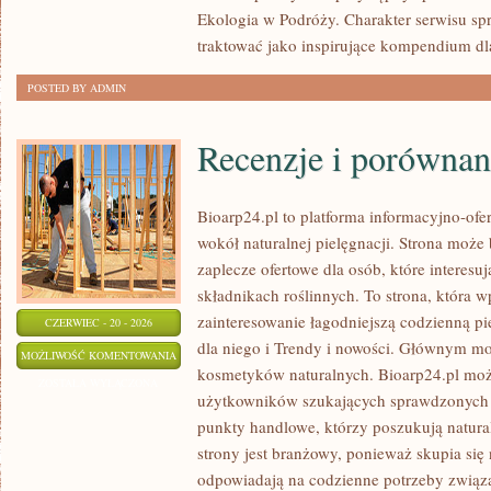
Ekologia w Podróży. Charakter serwisu s
traktować jako inspirujące kompendium dl
POSTED BY ADMIN
Recenzje i porównan
Bioarp24.pl to platforma informacyjno-ofer
wokół naturalnej pielęgnacji. Strona moż
zaplecze ofertowe dla osób, które interes
składnikach roślinnych. To strona, która w
zainteresowanie łagodniejszą codzienną p
CZERWIEC - 20 - 2026
dla niego i Trendy i nowości. Głównym mo
RECENZJE
MOŻLIWOŚĆ KOMENTOWANIA
kosmetyków naturalnych. Bioarp24.pl moż
I
ZOSTAŁA WYŁĄCZONA
użytkowników szukających sprawdzonych 
PORÓWNANIA
punkty handlowe, którzy poszukują natura
strony jest branżowy, ponieważ skupia się
odpowiadają na codzienne potrzeby związ