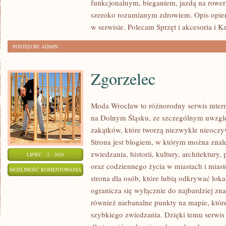
funkcjonalnym, bieganiem, jazdą na rowerz
szeroko rozumianym zdrowiem. Opis opier
w serwisie. Polecam Sprzęt i akcesoria i K
POSTED BY ADMIN
Zgorzelec
Moda Wrocław to różnorodny serwis inte
na Dolnym Śląsku, ze szczególnym uwzgl
zakątków, które tworzą niezwykle nieoczyw
Strona jest blogiem, w którym można znal
zwiedzania, historii, kultury, architektury,
LIPIEC - 2 - 2026
oraz codziennego życia w miastach i mias
ZGORZELEC
MOŻLIWOŚĆ KOMENTOWANIA
strona dla osób, które lubią odkrywać lok
ZOSTAŁA WYŁĄCZONA
ogranicza się wyłącznie do najbardziej zna
również niebanalne punkty na mapie, któr
szybkiego zwiedzania. Dzięki temu serwis