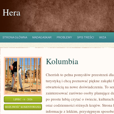
Hera
STRONA GŁÓWNA
MADAGASKAR
PROBLEMY
SPIS TREŚCI
WIZA
Kolumbia
Cherrish to pełna pomysłów przestrzeń dla 
turystyką i chcą poznawać piękne zakątki 
otwartością na nowe doświadczenia. To se
zainteresować zarówno osoby planujące dal
po prostu lubią czytać o świecie, kulturach,
LIPIEC - 6 - 2026
oraz codzienności różnych krajów. Strona 
KOLUMBIA
MOŻLIWOŚĆ KOMENTOWANIA
informacje z lekkim, przystępnym sposob
ZOSTAŁA WYŁĄCZONA