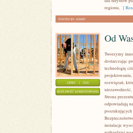
dla turystów p
regionu,
[ Rea
POSTED BY ADMIN
Od Wa
Tworzymy inno
dostarczając p
technologię ciś
projektowaniu,
rozwiązań, któr
LIPIEC - 1 - 2026
niezawodność,
OD
MOŻLIWOŚĆ KOMENTOWANIA
Strona prezentu
WAS
ZOSTAŁA WYŁĄCZONA
odpowiadają na
poszukujących
Bezpieczeństwo
instalacje wys
najbardziej wy