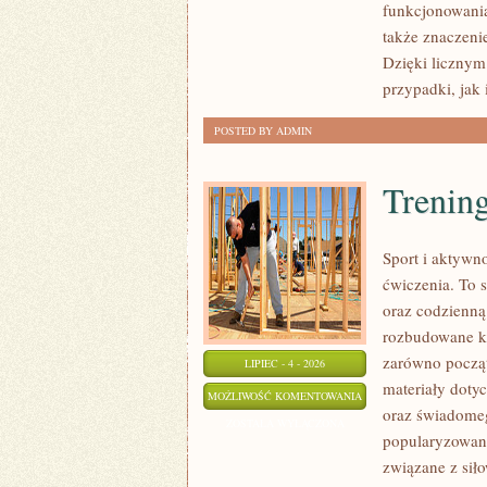
funkcjonowania 
także znaczeni
Dzięki licznym
przypadki, jak
POSTED BY ADMIN
Trening
Sport i aktywno
ćwiczenia. To 
oraz codzienną
rozbudowane k
zarówno począt
LIPIEC - 4 - 2026
materiały doty
TRENING
MOŻLIWOŚĆ KOMENTOWANIA
oraz świadomeg
SIŁOWY
ZOSTAŁA WYŁĄCZONA
popularyzowani
związane z siło