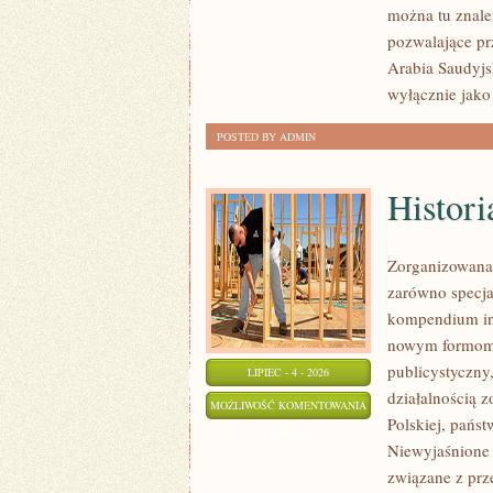
można tu znale
pozwalające pr
Arabia Saudyjs
wyłącznie jako
POSTED BY ADMIN
Histori
Zorganizowana 
zarówno specjal
kompendium info
nowym formom p
publicystyczny
LIPIEC - 4 - 2026
działalnością 
HISTORIA
MOŻLIWOŚĆ KOMENTOWANIA
Polskiej, pańs
I
ZOSTAŁA WYŁĄCZONA
Niewyjaśnione S
LEGENDY
związane z prz
MAFII