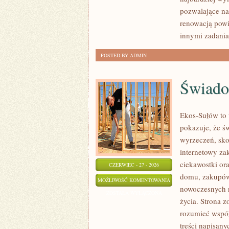
pozwalające na
renowacją powi
innymi zadani
POSTED BY ADMIN
Świado
Ekos-Sułów to 
pokazuje, że ś
wyrzeczeń, sko
internetowy za
ciekawostki or
CZERWIEC - 27 - 2026
domu, zakupów,
ŚWIADOME
MOŻLIWOŚĆ KOMENTOWANIA
nowoczesnych r
ZAKUPY
ZOSTAŁA WYŁĄCZONA
życia. Strona z
rozumieć współ
treści napisan