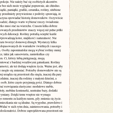
pokoju. Nie należy bać się osobistych akcentów.
e bez nich może wyglądać poprawnie, ale chłodno.
siążki, pamiątki, grafiki, ceramika, rośliny, ulubione
zy przedmioty przywiezione z podróży sprawiają, że
aczyna opowiadać historię domowników. Oczywiście
sadzić, dlatego warto wybierać rzeczy świadomie.
tko musi stać na wierzchu. Czasem kilka dobrze
wanych przedmiotów znaczy więcej niż pełne półki
ych dekoracji. Rośliny potrafią ocieplić każde
Wprowadzają kolor, miękkość i naturalność. Nie
 razu tworzyć domowej dżungli. Wystarczy kilka
dopasowanych do warunków świetlnych i naszego
ia. Osoby zapominalskie mogą wybrać rośliny mniej
, takie jak sansewieria, zamiokulkas czy
. Ci, którzy lubią pielęgnację, mogą
ntować z bardziej wrażliwymi gatunkami. Rośliny
arności, ale też dodają wnętrzu życia. Ważne jest, aby
e mogło się zmieniać. Potrzeby domowników nie są
zej urządza się przestrzeń dla singla, inaczej dla pary
 zdalnie, inaczej dla rodziny z małymi dziećmi, a
a osób, które często przyjmują gości. Dlatego dobrze
erać rozwiązania elastyczne: modułowe meble,
toły, mobilne kontenerki, neutralne bazy, dodatki
wymiany. Dzięki temu wnętrze nie wymaga
go remontu za każdym razem, gdy zmienia się życie.
 mieszkania nie są idealne. Są wygodne, prawdziwe i
Widać w nich rytm dnia, zainteresowania, potrzeby i
edoskonałości. Dobrze zaprojektowana przestrzeń nie