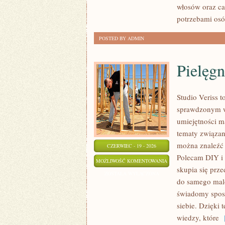
włosów oraz ca
potrzebami osó
POSTED BY ADMIN
Pielęgn
Studio Veriss 
sprawdzonym w
umiejętności ma
tematy związan
można znaleźć z
CZERWIEC - 19 - 2026
Polecam DIY i 
PIELĘGNACJA
MOŻLIWOŚĆ KOMENTOWANIA
skupia się prze
I
ZOSTAŁA WYŁĄCZONA
do samego malo
PRZYGOTOWANIE
świadomy sposó
SKÓRY
siebie. Dzięki
wiedzy, które
[