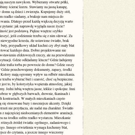
ją naszym nawykom. Wybieramy otwarte półki,
ubimy ścierać kurzu. Stawiamy na jasną kanapę,
 domu są dzieci i zwierzęta. Kupujemy duży stół,
ym rzadko siadamy, a brakuje nam miejsca do
wania. Dlatego przed każdą większą decyzją warto
e pytanie: jak naprawdę wygląda nasze życie?
lność jest podstawą. Piękne wnętrze szybko
cieszyć, jeśli codziennie trzeba się z nim siłować. Za
 niewygodne krzesła, źle ustawione światło, brak
a buty, przypadkowy układ kuchni czy zbyt mały blat
rytować każdego dnia. Dobre projektowanie nie
 wstawieniu efektownych rzeczy, ale na przewidzeniu
sytuacji. Gdzie odkładamy klucze? Gdzie ładujemy
Gdzie trafia torba po powrocie do domu? Gdzie suszy
e? Gdzie przechowujemy dokumenty, zapasy, środki
? Kolory mają ogromny wpływ na odbiór mieszkania.
 trzeba wybierać biel i szarość, choć są bezpieczne.
 jest to, by kolorystyka wspierała atmosferę, jakiej
my. Jedni lubią wnętrza jasne, lekkie i spokojne. Inni
dobrze w głębszych barwach, drewnie, tkaninach i
ch kontrastach. W małych mieszkaniach często
 się stonowane bazy i mocniejsze akcenty. Dzięki
trzeń nie przytłacza, ale nadal ma charakter. Światło
m z najczęściej niedocenianych elementów aranżacji.
pa na środku sufitu rzadko wystarcza. Mieszkanie
 różnych źródeł światła: ogólnego, zadaniowego i
ego. Innego oświetlenia wymaga kuchenny blat,
jsce do czytania, a jeszcze innego wieczorny