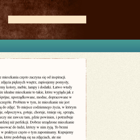
 mieszkania często zaczyna się od inspiracji.
zdjęcia pięknych wnętrz, zapisujemy pomysły,
my kolory, meble, lampy i dodatki. Łatwo wtedy
że idealne mieszkanie to takie, które wygląda jak z
 Spójne, uporządkowane, modne, dopracowane w
czególe. Problem w tym, że mieszkanie nie jest
ą do zdjęć. To miejsce codziennego życia, w którym
je, odpoczywa, gotuje, choruje, śmieje się, sprząta,
eczy nie zawsze tam, gdzie powinien, i potrzebuje
rdziej niż perfekcji. Dobrze urządzone mieszkanie
asować do ludzi, którzy w nim żyją. To brzmi
le w praktyce często o tym zapominamy. Kupujemy
a, które podobają się na zdjęciach, ale nie