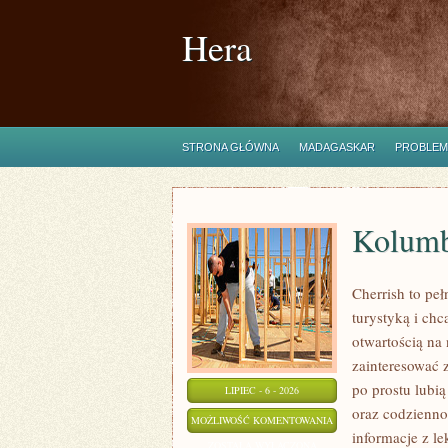
Hera
STRONA GŁÓWNA
MADAGASKAR
PROBLEM
Kolumb
Cherrish to peł
turystyką i ch
otwartością na
zainteresować 
po prostu lubią
LIPIEC - 6 - 2026
oraz codzienno
KOLUMBIA
MOŻLIWOŚĆ KOMENTOWANIA
informacje z l
ZOSTAŁA WYŁĄCZONA