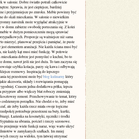
k w salonie. Dobre światło potrafi całkowicie
ętrze. Sprawia, że jest cieplejsze, bardziej
lne i przyjemniejsze po zmroku. Meble powinny być
e do skali mieszkania. W salonie o niewielkim
gromny narożnik może wyglądać atrakcyjnie w
le w domu zabierze swobodę poruszania się. Z kolei
 meble w dużym pomieszczeniu mogą sprawiać
przypadkowych. Proporcje są ważniejsze niż sama
o mierzyć, planować przejścia i pamiętać, że puste
ż jest elementem aranżacji. Nie każda ściana musi być
a, nie każdy kąt musi mieć funkcję. W połowie
 mieszkania dobrze jest pomyśleć o kuchni, bo to
ce domu, nawet jeśli nie jest duża. To tam zaczyna się
owstaje szybka kolacja, parzy się kawa i odbywają
klejsze rozmowy. Inspiracją do lepszego
ania tej przestrzeni może być
blog kulinarny
który
jakie akcesoria, układy i rozwiązania pomagają
ygodniej. Czasem jedna dodatkowa półka, lepsza
a przypraw albo większy blat roboczy zmieniają
ż kosztowny remont. Przechowywanie to temat, który
o codziennym porządku. Nie chodzi o to, żeby mieć
af, ale żeby każda rzecz miała swoje logiczne
rzedpokój potrzebuje przestrzeni na buty, kurtki,
obiazgi. Łazienka na kosmetyki, ręczniki i środki
 Sypialnia na ubrania, pościel i rzeczy sezonowe.
to przejmuje wiele funkcji naraz, więc warto ukryć
edmiotów w zamykanych szafkach. Im mniej
wych rzeczy na widoku, tym łatwiej utrzymać