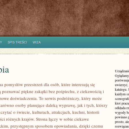
Y
SPIS TREŚCI
WIZA
ia
Urządzanie
Oglądamy 
porównuje
na pomysłów przestrzeń dla osób, które interesują się
uwierzyć, 
katalogu.
cą poznawać piękne zakątki bez pośpiechu, z ciekawością i
każdym sz
 nowe doświadczenia. To serwis podróżniczy, który może
scenografi
ktoś pracu
zarówno osoby planujące daleką wyprawę, jak i tych, którzy
odkłada rz
 czytać o świecie, kulturach, atrakcjach, kuchni, historii
wygody ba
powinno p
ści różnych krajów. Strona łączy w sobie ciekawe
prosto, a
ekkim, przystępnym sposobem opowiadania, dzięki czemu
rozwiązani