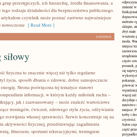
odpoczyne
grup przestępczych, ich hierarchię, źródła finansowania, a
zmienić wn
e tego rodzaju działalności dla bezpieczeństwa publicznego.
funkcjona
dopasowan
 artykułom czytelnik może poznać zarówno najważniejsze
metrażu o
 i nowoczesne
[ Read More ]
sklepie, a
zbyt małe
wrażenie 
CONTINUE
moda. Wart
miejsce te
zastawion
 siłowy
urządzania
często ser
poranek, p
się najzwy
ść fizyczna to znacznie więcej niż tylko regularne
wykorzyst
styl życia, sposób dbania o zdrowie, dobre samopoczucie
pokazuje, 
gotować w
 energię. Strona poświęcona tej tematyce stanowi
organizacj
ompendium informacji, w którym każdy miłośnik ruchu –
więcej ni
decyduje 
kujący, jak i zaawansowany – może znaleźć wartościowe
mnóstwo sz
czące treningów, ćwiczeń, zdrowego stylu życia, odżywiania
miejsce. P
torby i dr
o rozwijania własnej sprawności. Serwis koncentruje się na
czystości.
u aktywności fizycznej, przedstawiając zagadnienia
Salon częs
część prz
wnią, fitnessem, sportami rekreacyjnymi, treningiem
przypadko