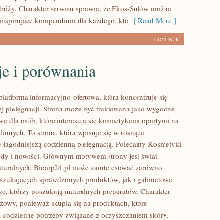
róży. Charakter serwisu sprawia, że Ekos-Sułów można
 inspirujące kompendium dla każdego, kto
[ Read More ]
CONTINUE
je i porównania
platforma informacyjno-ofertowa, która koncentruje się
ej pielęgnacji. Strona może być traktowana jako wygodne
we dla osób, które interesują się kosmetykami opartymi na
linnych. To strona, która wpisuje się w rosnące
e łagodniejszą codzienną pielęgnacją. Polecamy Kosmetyki
endy i nowości. Głównym motywem strony jest świat
turalnych. Bioarp24.pl może zainteresować zarówno
szukających sprawdzonych produktów, jak i gabinetowe
e, którzy poszukują naturalnych preparatów. Charakter
nżowy, ponieważ skupia się na produktach, które
 codzienne potrzeby związane z oczyszczaniem skóry,