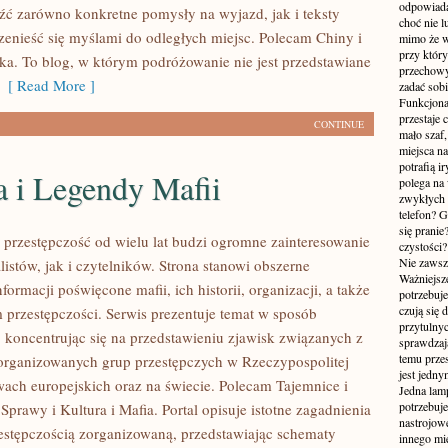
odpowiada
źć zarówno konkretne pomysły na wyjazd, jak i teksty
choć nie l
zenieść się myślami do odległych miejsc. Polecam Chiny i
mimo że w
przy któr
ka. To blog, w którym podróżowanie nie jest przedstawiane
przechowy
[ Read More ]
zadać sobi
Funkcjona
przestaje 
CONTINUE
mało szaf,
miejsca n
potrafią i
a i Legendy Mafii
polega na
zwykłych 
telefon? 
się prani
przestępczość od wielu lat budzi ogromne zainteresowanie
czystości
Nie zawsze
istów, jak i czytelników. Strona stanowi obszerne
Ważniejsze
rmacji poświęcone mafii, ich historii, organizacji, a także
potrzebuje
czują się 
rzestępczości. Serwis prezentuje temat w sposób
przytulny
, koncentrując się na przedstawieniu zjawisk związanych z
sprawdzają
temu przes
zorganizowanych grup przestępczych w Rzeczypospolitej
jest jedny
twach europejskich oraz na świecie. Polecam Tajemnice i
Jedna lam
potrzebuje
prawy i Kultura i Mafia. Portal opisuje istotne zagadnienia
nastrojow
estępczością zorganizowaną, przedstawiając schematy
innego mie