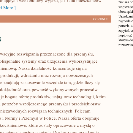
lanujących weekendowy wyjazd, jak i dla mieszkańców
zmusza do
wspiera i
d More ]
obowiązki,
Urządzani
CONTINUE
najmodnie
potrzeb. Z
zapytać, c
s
kopiować 
którym do
rozmawiać
wacyjne rozwiązania przeznaczone dla przemysłu,
rofesjonalne systemy oraz urządzenia wykorzystujące
nieniową. Nasza działalność koncentruje się na
 produkcji, wdrażaniu oraz rozwoju nowoczesnych
e znajdują zastosowanie wszędzie tam, gdzie liczy się
 dokładność oraz pewność wykonywanych procesów.
je bogatą ofertę produktów, usług oraz technologii, które
 potrzeby współczesnego przemysłu i przedsiębiorstw
 niezawodnych rozwiązań technicznych. Polecam
 i Normy i Przemysł w Polsce. Nasza oferta obejmuje
okociśnieniowe, które zostały opracowane z myślą o
magających zastosowaniach. Dostarczamy urządzenia,