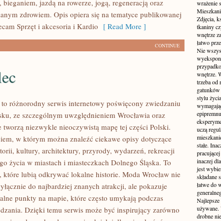
 bieganiem, jazdą na rowerze, jogą, regeneracją oraz
wrażenie s
Mieszkani
anym zdrowiem. Opis opiera się na tematyce publikowanej
Zdjęcia, k
ecam Sprzęt i akcesoria i Kardio
[ Read More ]
tkaniny c
wnętrze z
łatwo prze
CONTINUE
Nie wszys
wyekspono
przypadkow
lec
wnętrze. 
trzeba od
gatunków 
stylu życ
to różnorodny serwis internetowy poświęcony zwiedzaniu
wymagające
epipremnum
sku, ze szczególnym uwzględnieniem Wrocławia oraz
eksperyme
e tworzą niezwykle nieoczywistą mapę tej części Polski.
uczą regul
mieszkani
ogiem, w którym można znaleźć ciekawe opisy dotyczące
stałe. Inac
torii, kultury, architektury, przyrody, wydarzeń, rekreacji
pracującej
inaczej dl
go życia w miastach i miasteczkach Dolnego Śląska. To
jest wybi
b, które lubią odkrywać lokalne historie. Moda Wrocław nie
składane s
łatwe do 
yłącznie do najbardziej znanych atrakcji, ale pokazuje
generalne
alne punkty na mapie, które często umykają podczas
Najlepsze
używane. 
dzania. Dzięki temu serwis może być inspirujący zarówno
drobne ni