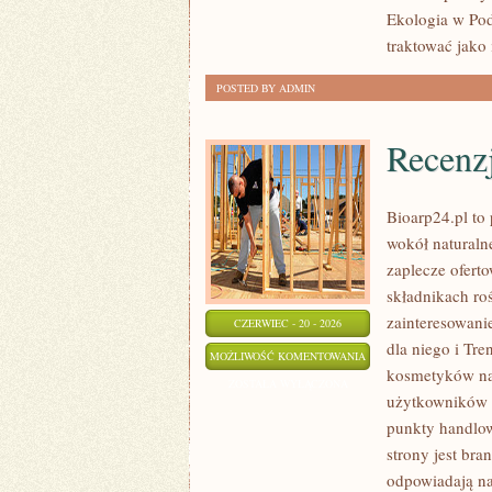
Ekologia w Pod
traktować jako
POSTED BY ADMIN
Recenz
Bioarp24.pl to 
wokół naturaln
zaplecze oferto
składnikach roś
zainteresowani
CZERWIEC - 20 - 2026
dla niego i Tr
RECENZJE
MOŻLIWOŚĆ KOMENTOWANIA
kosmetyków na
I
ZOSTAŁA WYŁĄCZONA
użytkowników 
PORÓWNANIA
punkty handlow
strony jest bra
odpowiadają na