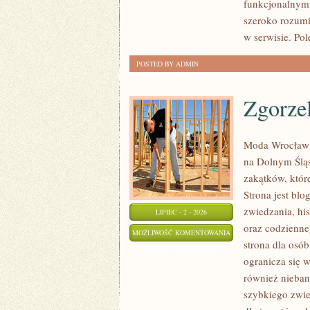
funkcjonalnym,
szeroko rozumi
w serwisie. Pol
POSTED BY ADMIN
Zgorze
Moda Wrocław 
na Dolnym Ślą
zakątków, któr
Strona jest bl
zwiedzania, his
LIPIEC - 2 - 2026
oraz codzienne
ZGORZELEC
MOŻLIWOŚĆ KOMENTOWANIA
strona dla osó
ZOSTAŁA WYŁĄCZONA
ogranicza się w
również nieban
szybkiego zwie