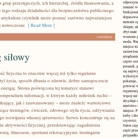
odpoczyne
grup przestępczych, ich hierarchię, źródła finansowania, a
zmienić wn
e tego rodzaju działalności dla bezpieczeństwa publicznego.
funkcjona
dopasowan
 artykułom czytelnik może poznać zarówno najważniejsze
metrażu o
 i nowoczesne
[ Read More ]
sklepie, a
zbyt małe
wrażenie 
CONTINUE
moda. Wart
miejsce te
zastawion
 siłowy
urządzania
często ser
poranek, p
się najzwy
ść fizyczna to znacznie więcej niż tylko regularne
wykorzyst
styl życia, sposób dbania o zdrowie, dobre samopoczucie
pokazuje, 
gotować w
 energię. Strona poświęcona tej tematyce stanowi
organizacj
ompendium informacji, w którym każdy miłośnik ruchu –
więcej ni
decyduje 
kujący, jak i zaawansowany – może znaleźć wartościowe
mnóstwo sz
czące treningów, ćwiczeń, zdrowego stylu życia, odżywiania
miejsce. P
torby i dr
o rozwijania własnej sprawności. Serwis koncentruje się na
czystości.
u aktywności fizycznej, przedstawiając zagadnienia
Salon częs
część prz
wnią, fitnessem, sportami rekreacyjnymi, treningiem
przypadko