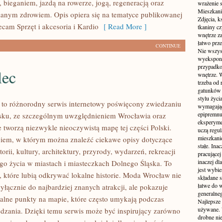
 bieganiem, jazdą na rowerze, jogą, regeneracją oraz
wrażenie s
Mieszkani
anym zdrowiem. Opis opiera się na tematyce publikowanej
Zdjęcia, k
ecam Sprzęt i akcesoria i Kardio
[ Read More ]
tkaniny c
wnętrze z
łatwo prze
CONTINUE
Nie wszys
wyekspono
przypadkow
lec
wnętrze. 
trzeba od
gatunków 
stylu życ
to różnorodny serwis internetowy poświęcony zwiedzaniu
wymagające
epipremnum
sku, ze szczególnym uwzględnieniem Wrocławia oraz
eksperyme
e tworzą niezwykle nieoczywistą mapę tej części Polski.
uczą regul
mieszkani
ogiem, w którym można znaleźć ciekawe opisy dotyczące
stałe. Inac
torii, kultury, architektury, przyrody, wydarzeń, rekreacji
pracującej
inaczej dl
go życia w miastach i miasteczkach Dolnego Śląska. To
jest wybi
b, które lubią odkrywać lokalne historie. Moda Wrocław nie
składane s
łatwe do 
yłącznie do najbardziej znanych atrakcji, ale pokazuje
generalne
alne punkty na mapie, które często umykają podczas
Najlepsze
używane. 
dzania. Dzięki temu serwis może być inspirujący zarówno
drobne ni