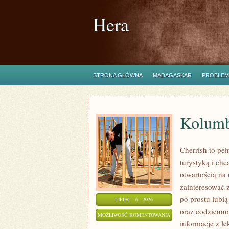
Hera
STRONA GŁÓWNA
MADAGASKAR
PROBLEM
Kolumb
Cherrish to peł
turystyką i ch
otwartością na
zainteresować 
po prostu lubią
LIPIEC - 6 - 2026
oraz codzienno
KOLUMBIA
MOŻLIWOŚĆ KOMENTOWANIA
informacje z l
ZOSTAŁA WYŁĄCZONA