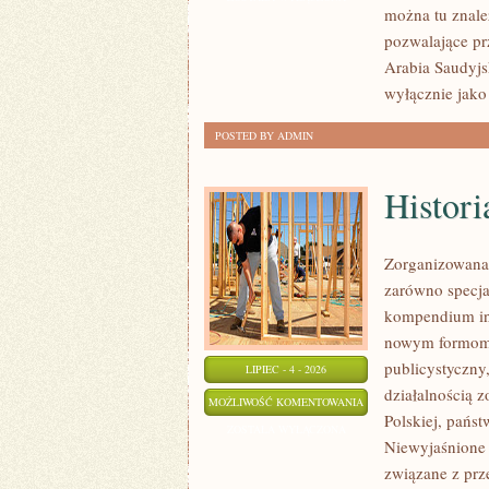
można tu znale
pozwalające pr
Arabia Saudyjs
wyłącznie jako
POSTED BY ADMIN
Histori
Zorganizowana 
zarówno specjal
kompendium info
nowym formom p
publicystyczny
LIPIEC - 4 - 2026
działalnością 
HISTORIA
MOŻLIWOŚĆ KOMENTOWANIA
Polskiej, pańs
I
ZOSTAŁA WYŁĄCZONA
Niewyjaśnione S
LEGENDY
związane z prz
MAFII