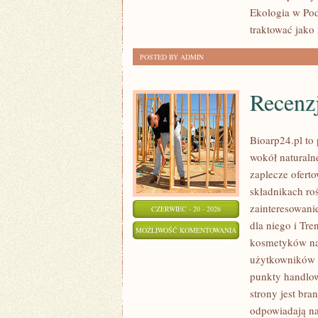
Ekologia w Pod
traktować jako
POSTED BY ADMIN
Recenz
Bioarp24.pl to 
wokół naturaln
zaplecze oferto
składnikach roś
zainteresowani
CZERWIEC - 20 - 2026
dla niego i Tr
RECENZJE
MOŻLIWOŚĆ KOMENTOWANIA
kosmetyków na
I
ZOSTAŁA WYŁĄCZONA
użytkowników 
PORÓWNANIA
punkty handlow
strony jest bra
odpowiadają na