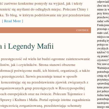
odpowiada
źć zarówno konkretne pomysły na wyjazd, jak i teksty
choć nie l
zenieść się myślami do odległych miejsc. Polecam Chiny i
mimo że w
przy któr
ka. To blog, w którym podróżowanie nie jest przedstawiane
przechowy
[ Read More ]
zadać sobi
Funkcjona
przestaje 
CONTINUE
mało szaf,
miejsca n
potrafią i
a i Legendy Mafii
polega na
zwykłych 
telefon? 
się prani
przestępczość od wielu lat budzi ogromne zainteresowanie
czystości
Nie zawsze
istów, jak i czytelników. Strona stanowi obszerne
Ważniejsze
rmacji poświęcone mafii, ich historii, organizacji, a także
potrzebuje
czują się 
rzestępczości. Serwis prezentuje temat w sposób
przytulny
, koncentrując się na przedstawieniu zjawisk związanych z
sprawdzają
temu przes
zorganizowanych grup przestępczych w Rzeczypospolitej
jest jedny
twach europejskich oraz na świecie. Polecam Tajemnice i
Jedna lam
potrzebuje
prawy i Kultura i Mafia. Portal opisuje istotne zagadnienia
nastrojow
estępczością zorganizowaną, przedstawiając schematy
innego mie