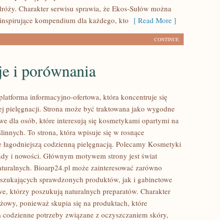
róży. Charakter serwisu sprawia, że Ekos-Sułów można
 inspirujące kompendium dla każdego, kto
[ Read More ]
CONTINUE
je i porównania
platforma informacyjno-ofertowa, która koncentruje się
ej pielęgnacji. Strona może być traktowana jako wygodne
we dla osób, które interesują się kosmetykami opartymi na
linnych. To strona, która wpisuje się w rosnące
e łagodniejszą codzienną pielęgnacją. Polecamy Kosmetyki
endy i nowości. Głównym motywem strony jest świat
turalnych. Bioarp24.pl może zainteresować zarówno
szukających sprawdzonych produktów, jak i gabinetowe
e, którzy poszukują naturalnych preparatów. Charakter
nżowy, ponieważ skupia się na produktach, które
 codzienne potrzeby związane z oczyszczaniem skóry,