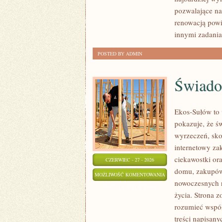
pozwalające na
renowacją powi
innymi zadani
POSTED BY ADMIN
Świado
Ekos-Sułów to 
pokazuje, że ś
wyrzeczeń, sko
internetowy za
ciekawostki or
CZERWIEC - 27 - 2026
domu, zakupów,
ŚWIADOME
MOŻLIWOŚĆ KOMENTOWANIA
nowoczesnych r
ZAKUPY
ZOSTAŁA WYŁĄCZONA
życia. Strona z
rozumieć współ
treści napisan