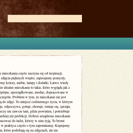
 mieszkania często zaczyna się od inspiracji.
zdjęcia pięknych wnętrz, zapisujemy pomysły,
my kolory, meble, lampy i dodatki. Łatwo wtedy
że idealne mieszkanie to takie, które wygląda jak z
 Spójne, uporządkowane, modne, dopracowane w
czególe. Problem w tym, że mieszkanie nie jest
ą do zdjęć. To miejsce codziennego życia, w którym
je, odpoczywa, gotuje, choruje, śmieje się, sprząta,
eczy nie zawsze tam, gdzie powinien, i potrzebuje
rdziej niż perfekcji. Dobrze urządzone mieszkanie
asować do ludzi, którzy w nim żyją. To brzmi
le w praktyce często o tym zapominamy. Kupujemy
a, które podobają się na zdjęciach, ale nie