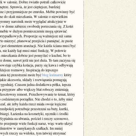
k w salonie. Dobre światło potrafi całkowicie
ętrze. Sprawia, że jest cieplejsze, bardziej
lne i przyjemniejsze po zmroku. Meble powinny być
e do skali mieszkania. W salonie o niewielkim
gromny narożnik może wyglądać atrakcyjnie w
le w domu zabierze swobodę poruszania się. Z kolei
 meble w dużym pomieszczeniu mogą sprawiać
przypadkowych. Proporcje są ważniejsze niż sama
o mierzyć, planować przejścia i pamiętać, że puste
ż jest elementem aranżacji. Nie każda ściana musi być
a, nie każdy kąt musi mieć funkcję. W połowie
 mieszkania dobrze jest pomyśleć o kuchni, bo to
ce domu, nawet jeśli nie jest duża. To tam zaczyna się
owstaje szybka kolacja, parzy się kawa i odbywają
klejsze rozmowy. Inspiracją do lepszego
ania tej przestrzeni może być
blog kulinarny
który
jakie akcesoria, układy i rozwiązania pomagają
ygodniej. Czasem jedna dodatkowa półka, lepsza
a przypraw albo większy blat roboczy zmieniają
ż kosztowny remont. Przechowywanie to temat, który
o codziennym porządku. Nie chodzi o to, żeby mieć
af, ale żeby każda rzecz miała swoje logiczne
rzedpokój potrzebuje przestrzeni na buty, kurtki,
obiazgi. Łazienka na kosmetyki, ręczniki i środki
 Sypialnia na ubrania, pościel i rzeczy sezonowe.
to przejmuje wiele funkcji naraz, więc warto ukryć
edmiotów w zamykanych szafkach. Im mniej
wych rzeczy na widoku, tym łatwiej utrzymać