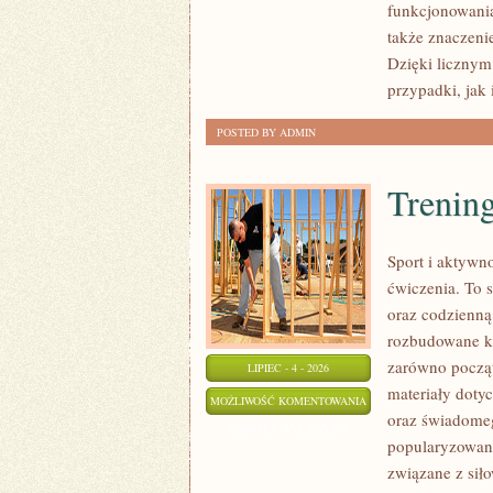
funkcjonowania 
także znaczeni
Dzięki licznym
przypadki, jak
POSTED BY ADMIN
Trening
Sport i aktywno
ćwiczenia. To 
oraz codzienną
rozbudowane k
zarówno począt
LIPIEC - 4 - 2026
materiały doty
TRENING
MOŻLIWOŚĆ KOMENTOWANIA
oraz świadomeg
SIŁOWY
ZOSTAŁA WYŁĄCZONA
popularyzowani
związane z siło