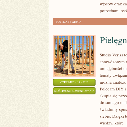
włosów oraz ca
potrzebami osó
POSTED BY ADMIN
Pielęgn
Studio Veriss 
sprawdzonym w
umiejętności ma
tematy związan
można znaleźć z
CZERWIEC - 19 - 2026
Polecam DIY i 
PIELĘGNACJA
MOŻLIWOŚĆ KOMENTOWANIA
skupia się prze
I
ZOSTAŁA WYŁĄCZONA
do samego malo
PRZYGOTOWANIE
świadomy sposó
SKÓRY
siebie. Dzięki
wiedzy, które
[