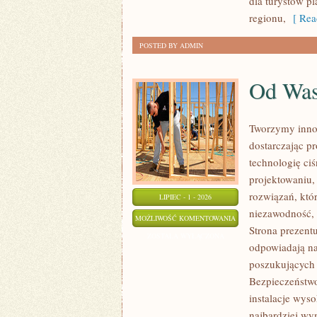
dla turystów p
regionu,
[ Rea
POSTED BY ADMIN
Od Wa
Tworzymy inno
dostarczając p
technologię ciś
projektowaniu,
rozwiązań, któr
LIPIEC - 1 - 2026
niezawodność,
OD
MOŻLIWOŚĆ KOMENTOWANIA
Strona prezentu
WAS
ZOSTAŁA WYŁĄCZONA
odpowiadają na
poszukujących
Bezpieczeństwo
instalacje wys
najbardziej wy