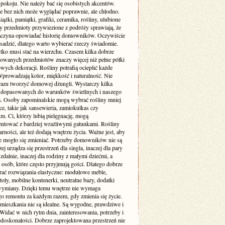
pokoju. Nie należy bać się osobistych akcentów.
e bez nich może wyglądać poprawnie, ale chłodno.
siążki, pamiątki, grafiki, ceramika, rośliny, ulubione
zy przedmioty przywiezione z podróży sprawiają, że
aczyna opowiadać historię domowników. Oczywiście
sadzić, dlatego warto wybierać rzeczy świadomie.
tko musi stać na wierzchu. Czasem kilka dobrze
wanych przedmiotów znaczy więcej niż pełne półki
ych dekoracji. Rośliny potrafią ocieplić każde
Wprowadzają kolor, miękkość i naturalność. Nie
 razu tworzyć domowej dżungli. Wystarczy kilka
dopasowanych do warunków świetlnych i naszego
ia. Osoby zapominalskie mogą wybrać rośliny mniej
, takie jak sansewieria, zamiokulkas czy
. Ci, którzy lubią pielęgnację, mogą
ntować z bardziej wrażliwymi gatunkami. Rośliny
arności, ale też dodają wnętrzu życia. Ważne jest, aby
e mogło się zmieniać. Potrzeby domowników nie są
zej urządza się przestrzeń dla singla, inaczej dla pary
 zdalnie, inaczej dla rodziny z małymi dziećmi, a
a osób, które często przyjmują gości. Dlatego dobrze
erać rozwiązania elastyczne: modułowe meble,
toły, mobilne kontenerki, neutralne bazy, dodatki
wymiany. Dzięki temu wnętrze nie wymaga
go remontu za każdym razem, gdy zmienia się życie.
 mieszkania nie są idealne. Są wygodne, prawdziwe i
Widać w nich rytm dnia, zainteresowania, potrzeby i
edoskonałości. Dobrze zaprojektowana przestrzeń nie