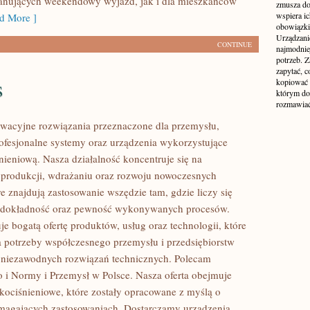
lanujących weekendowy wyjazd, jak i dla mieszkańców
zmusza do
wspiera i
d More ]
obowiązki,
Urządzani
CONTINUE
najmodnie
potrzeb. Z
zapytać, c
s
kopiować 
którym do
rozmawiać
wacyjne rozwiązania przeznaczone dla przemysłu,
rofesjonalne systemy oraz urządzenia wykorzystujące
nieniową. Nasza działalność koncentruje się na
 produkcji, wdrażaniu oraz rozwoju nowoczesnych
e znajdują zastosowanie wszędzie tam, gdzie liczy się
 dokładność oraz pewność wykonywanych procesów.
je bogatą ofertę produktów, usług oraz technologii, które
 potrzeby współczesnego przemysłu i przedsiębiorstw
 niezawodnych rozwiązań technicznych. Polecam
 i Normy i Przemysł w Polsce. Nasza oferta obejmuje
okociśnieniowe, które zostały opracowane z myślą o
magających zastosowaniach. Dostarczamy urządzenia,