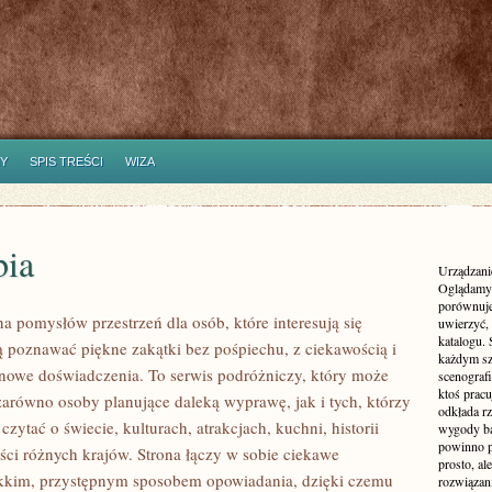
Y
SPIS TREŚCI
WIZA
ia
Urządzanie
Oglądamy 
porównuje
na pomysłów przestrzeń dla osób, które interesują się
uwierzyć, 
katalogu.
cą poznawać piękne zakątki bez pośpiechu, z ciekawością i
każdym sz
 nowe doświadczenia. To serwis podróżniczy, który może
scenografi
ktoś pracu
zarówno osoby planujące daleką wyprawę, jak i tych, którzy
odkłada rz
 czytać o świecie, kulturach, atrakcjach, kuchni, historii
wygody ba
powinno p
ści różnych krajów. Strona łączy w sobie ciekawe
prosto, a
ekkim, przystępnym sposobem opowiadania, dzięki czemu
rozwiązani