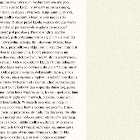
ją naszym nawykom. Wybieramy otwarte półki,
ubimy ścierać kurzu. Stawiamy na jasną kanapę,
 domu są dzieci i zwierzęta. Kupujemy duży stół,
ym rzadko siadamy, a brakuje nam miejsca do
wania. Dlatego przed każdą większą decyzją warto
e pytanie: jak naprawdę wygląda nasze życie?
lność jest podstawą. Piękne wnętrze szybko
cieszyć, jeśli codziennie trzeba się z nim siłować. Za
 niewygodne krzesła, źle ustawione światło, brak
a buty, przypadkowy układ kuchni czy zbyt mały blat
rytować każdego dnia. Dobre projektowanie nie
 wstawieniu efektownych rzeczy, ale na przewidzeniu
sytuacji. Gdzie odkładamy klucze? Gdzie ładujemy
Gdzie trafia torba po powrocie do domu? Gdzie suszy
e? Gdzie przechowujemy dokumenty, zapasy, środki
? Kolory mają ogromny wpływ na odbiór mieszkania.
 trzeba wybierać biel i szarość, choć są bezpieczne.
 jest to, by kolorystyka wspierała atmosferę, jakiej
my. Jedni lubią wnętrza jasne, lekkie i spokojne. Inni
dobrze w głębszych barwach, drewnie, tkaninach i
ch kontrastach. W małych mieszkaniach często
 się stonowane bazy i mocniejsze akcenty. Dzięki
trzeń nie przytłacza, ale nadal ma charakter. Światło
m z najczęściej niedocenianych elementów aranżacji.
pa na środku sufitu rzadko wystarcza. Mieszkanie
 różnych źródeł światła: ogólnego, zadaniowego i
ego. Innego oświetlenia wymaga kuchenny blat,
jsce do czytania, a jeszcze innego wieczorny