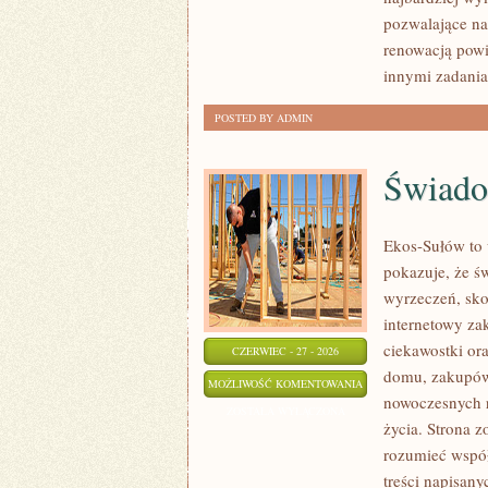
pozwalające na
renowacją powi
innymi zadani
POSTED BY ADMIN
Świado
Ekos-Sułów to 
pokazuje, że ś
wyrzeczeń, sko
internetowy za
ciekawostki or
CZERWIEC - 27 - 2026
domu, zakupów,
ŚWIADOME
MOŻLIWOŚĆ KOMENTOWANIA
nowoczesnych r
ZAKUPY
ZOSTAŁA WYŁĄCZONA
życia. Strona z
rozumieć współ
treści napisan