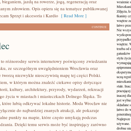
 bieganiem, jazdą na rowerze, jogą, regeneracją oraz
wrażenie s
Mieszkani
anym zdrowiem. Opis opiera się na tematyce publikowanej
Zdjęcia, k
ecam Sprzęt i akcesoria i Kardio
[ Read More ]
tkaniny c
wnętrze z
łatwo prze
CONTINUE
Nie wszys
wyekspono
przypadkow
lec
wnętrze. 
trzeba od
gatunków 
stylu życ
to różnorodny serwis internetowy poświęcony zwiedzaniu
wymagające
epipremnum
sku, ze szczególnym uwzględnieniem Wrocławia oraz
eksperyme
e tworzą niezwykle nieoczywistą mapę tej części Polski.
uczą regul
mieszkani
ogiem, w którym można znaleźć ciekawe opisy dotyczące
stałe. Inac
torii, kultury, architektury, przyrody, wydarzeń, rekreacji
pracującej
inaczej dl
go życia w miastach i miasteczkach Dolnego Śląska. To
jest wybi
b, które lubią odkrywać lokalne historie. Moda Wrocław nie
składane s
łatwe do 
yłącznie do najbardziej znanych atrakcji, ale pokazuje
generalne
alne punkty na mapie, które często umykają podczas
Najlepsze
używane. 
dzania. Dzięki temu serwis może być inspirujący zarówno
drobne ni