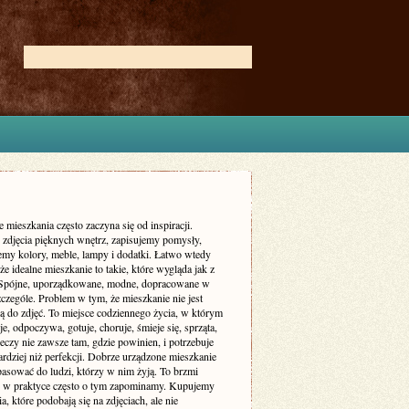
 mieszkania często zaczyna się od inspiracji.
zdjęcia pięknych wnętrz, zapisujemy pomysły,
my kolory, meble, lampy i dodatki. Łatwo wtedy
że idealne mieszkanie to takie, które wygląda jak z
 Spójne, uporządkowane, modne, dopracowane w
czególe. Problem w tym, że mieszkanie nie jest
ą do zdjęć. To miejsce codziennego życia, w którym
je, odpoczywa, gotuje, choruje, śmieje się, sprząta,
eczy nie zawsze tam, gdzie powinien, i potrzebuje
rdziej niż perfekcji. Dobrze urządzone mieszkanie
asować do ludzi, którzy w nim żyją. To brzmi
le w praktyce często o tym zapominamy. Kupujemy
a, które podobają się na zdjęciach, ale nie