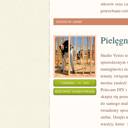
włosów oraz ca
potrzebami osó
POSTED BY ADMIN
Pielęgn
Studio Veriss 
sprawdzonym w
umiejętności ma
tematy związan
można znaleźć z
CZERWIEC - 19 - 2026
Polecam DIY i 
PIELĘGNACJA
MOŻLIWOŚĆ KOMENTOWANIA
skupia się prze
I
ZOSTAŁA WYŁĄCZONA
do samego malo
PRZYGOTOWANIE
świadomy sposó
SKÓRY
siebie. Dzięki
wiedzy, które
[