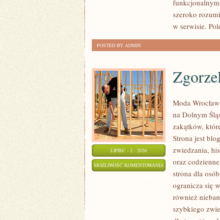
funkcjonalnym,
szeroko rozumi
w serwisie. Pol
POSTED BY ADMIN
Zgorze
Moda Wrocław 
na Dolnym Ślą
zakątków, któr
Strona jest bl
zwiedzania, his
LIPIEC - 2 - 2026
oraz codzienne
ZGORZELEC
MOŻLIWOŚĆ KOMENTOWANIA
strona dla osó
ZOSTAŁA WYŁĄCZONA
ogranicza się w
również nieban
szybkiego zwie