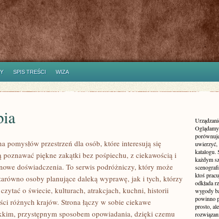
Y
SPIS TREŚCI
WIZA
ia
Urządzanie
Oglądamy 
porównuje
na pomysłów przestrzeń dla osób, które interesują się
uwierzyć, 
katalogu.
cą poznawać piękne zakątki bez pośpiechu, z ciekawością i
każdym sz
 nowe doświadczenia. To serwis podróżniczy, który może
scenografi
ktoś pracu
zarówno osoby planujące daleką wyprawę, jak i tych, którzy
odkłada rz
 czytać o świecie, kulturach, atrakcjach, kuchni, historii
wygody ba
powinno p
ści różnych krajów. Strona łączy w sobie ciekawe
prosto, a
ekkim, przystępnym sposobem opowiadania, dzięki czemu
rozwiązani