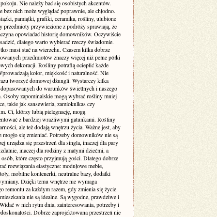
pokoju. Nie należy bać się osobistych akcentów.
e bez nich może wyglądać poprawnie, ale chłodno.
siążki, pamiątki, grafiki, ceramika, rośliny, ulubione
zy przedmioty przywiezione z podróży sprawiają, że
aczyna opowiadać historię domowników. Oczywiście
sadzić, dlatego warto wybierać rzeczy świadomie.
tko musi stać na wierzchu. Czasem kilka dobrze
wanych przedmiotów znaczy więcej niż pełne półki
ych dekoracji. Rośliny potrafią ocieplić każde
Wprowadzają kolor, miękkość i naturalność. Nie
 razu tworzyć domowej dżungli. Wystarczy kilka
dopasowanych do warunków świetlnych i naszego
ia. Osoby zapominalskie mogą wybrać rośliny mniej
, takie jak sansewieria, zamiokulkas czy
. Ci, którzy lubią pielęgnację, mogą
ntować z bardziej wrażliwymi gatunkami. Rośliny
arności, ale też dodają wnętrzu życia. Ważne jest, aby
e mogło się zmieniać. Potrzeby domowników nie są
zej urządza się przestrzeń dla singla, inaczej dla pary
 zdalnie, inaczej dla rodziny z małymi dziećmi, a
a osób, które często przyjmują gości. Dlatego dobrze
erać rozwiązania elastyczne: modułowe meble,
toły, mobilne kontenerki, neutralne bazy, dodatki
wymiany. Dzięki temu wnętrze nie wymaga
go remontu za każdym razem, gdy zmienia się życie.
 mieszkania nie są idealne. Są wygodne, prawdziwe i
Widać w nich rytm dnia, zainteresowania, potrzeby i
edoskonałości. Dobrze zaprojektowana przestrzeń nie