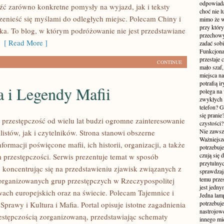
odpowiada
źć zarówno konkretne pomysły na wyjazd, jak i teksty
choć nie l
zenieść się myślami do odległych miejsc. Polecam Chiny i
mimo że w
przy któr
ka. To blog, w którym podróżowanie nie jest przedstawiane
przechowy
[ Read More ]
zadać sobi
Funkcjona
przestaje 
CONTINUE
mało szaf,
miejsca n
potrafią i
a i Legendy Mafii
polega na
zwykłych 
telefon? 
się prani
przestępczość od wielu lat budzi ogromne zainteresowanie
czystości
Nie zawsze
istów, jak i czytelników. Strona stanowi obszerne
Ważniejsze
rmacji poświęcone mafii, ich historii, organizacji, a także
potrzebuje
czują się 
rzestępczości. Serwis prezentuje temat w sposób
przytulny
, koncentrując się na przedstawieniu zjawisk związanych z
sprawdzają
temu przes
zorganizowanych grup przestępczych w Rzeczypospolitej
jest jedny
twach europejskich oraz na świecie. Polecam Tajemnice i
Jedna lam
potrzebuje
prawy i Kultura i Mafia. Portal opisuje istotne zagadnienia
nastrojow
estępczością zorganizowaną, przedstawiając schematy
innego mie