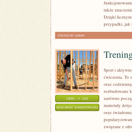
funkcjonowania 
także znaczeni
Dzięki licznym
przypadki, jak
POSTED BY ADMIN
Trening
Sport i aktywno
ćwiczenia. To 
oraz codzienną
rozbudowane k
zarówno począt
LIPIEC - 4 - 2026
materiały doty
TRENING
MOŻLIWOŚĆ KOMENTOWANIA
oraz świadomeg
SIŁOWY
ZOSTAŁA WYŁĄCZONA
popularyzowani
związane z siło