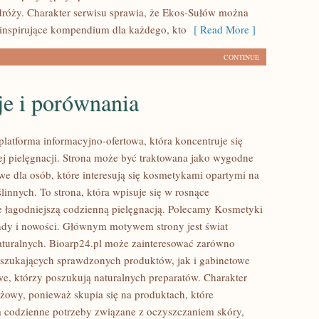
róży. Charakter serwisu sprawia, że Ekos-Sułów można
 inspirujące kompendium dla każdego, kto
[ Read More ]
CONTINUE
je i porównania
platforma informacyjno-ofertowa, która koncentruje się
ej pielęgnacji. Strona może być traktowana jako wygodne
we dla osób, które interesują się kosmetykami opartymi na
linnych. To strona, która wpisuje się w rosnące
e łagodniejszą codzienną pielęgnacją. Polecamy Kosmetyki
endy i nowości. Głównym motywem strony jest świat
turalnych. Bioarp24.pl może zainteresować zarówno
szukających sprawdzonych produktów, jak i gabinetowe
e, którzy poszukują naturalnych preparatów. Charakter
nżowy, ponieważ skupia się na produktach, które
 codzienne potrzeby związane z oczyszczaniem skóry,