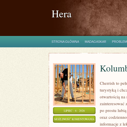
Hera
STRONA GŁÓWNA
MADAGASKAR
PROBLEM
Kolumb
Cherrish to peł
turystyką i ch
otwartością na
zainteresować 
po prostu lubią
LIPIEC - 6 - 2026
oraz codzienno
KOLUMBIA
MOŻLIWOŚĆ KOMENTOWANIA
informacje z l
ZOSTAŁA WYŁĄCZONA