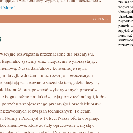
lanujących weekendowy wyjazd, jak i dla mieszkańców
zmusza do
wspiera i
d More ]
obowiązki,
Urządzani
CONTINUE
najmodnie
potrzeb. Z
zapytać, c
s
kopiować 
którym do
rozmawiać
wacyjne rozwiązania przeznaczone dla przemysłu,
rofesjonalne systemy oraz urządzenia wykorzystujące
nieniową. Nasza działalność koncentruje się na
 produkcji, wdrażaniu oraz rozwoju nowoczesnych
e znajdują zastosowanie wszędzie tam, gdzie liczy się
 dokładność oraz pewność wykonywanych procesów.
je bogatą ofertę produktów, usług oraz technologii, które
 potrzeby współczesnego przemysłu i przedsiębiorstw
 niezawodnych rozwiązań technicznych. Polecam
 i Normy i Przemysł w Polsce. Nasza oferta obejmuje
okociśnieniowe, które zostały opracowane z myślą o
magających zastosowaniach. Dostarczamy urządzenia,