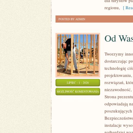
dla turystów p
regionu,
[ Rea
POSTED BY ADMIN
Od Wa
Tworzymy inno
dostarczając p
technologię ciś
projektowaniu,
rozwiązań, któr
LIPIEC - 1 - 2026
niezawodność,
OD
MOŻLIWOŚĆ KOMENTOWANIA
Strona prezentu
WAS
ZOSTAŁA WYŁĄCZONA
odpowiadają na
poszukujących
Bezpieczeństwo
instalacje wys
najbardziej wy