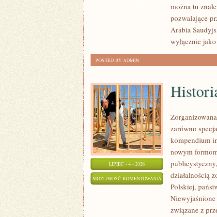
można tu znale
pozwalające pr
Arabia Saudyjs
wyłącznie jako
POSTED BY ADMIN
Histori
Zorganizowana 
zarówno specjal
kompendium info
nowym formom p
publicystyczny
LIPIEC - 4 - 2026
działalnością 
HISTORIA
MOŻLIWOŚĆ KOMENTOWANIA
Polskiej, pańs
I
ZOSTAŁA WYŁĄCZONA
Niewyjaśnione S
LEGENDY
związane z prz
MAFII