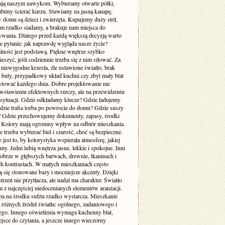
ją naszym nawykom. Wybieramy otwarte półki,
ubimy ścierać kurzu. Stawiamy na jasną kanapę,
 domu są dzieci i zwierzęta. Kupujemy duży stół,
ym rzadko siadamy, a brakuje nam miejsca do
wania. Dlatego przed każdą większą decyzją warto
e pytanie: jak naprawdę wygląda nasze życie?
lność jest podstawą. Piękne wnętrze szybko
cieszyć, jeśli codziennie trzeba się z nim siłować. Za
 niewygodne krzesła, źle ustawione światło, brak
a buty, przypadkowy układ kuchni czy zbyt mały blat
rytować każdego dnia. Dobre projektowanie nie
 wstawieniu efektownych rzeczy, ale na przewidzeniu
sytuacji. Gdzie odkładamy klucze? Gdzie ładujemy
Gdzie trafia torba po powrocie do domu? Gdzie suszy
e? Gdzie przechowujemy dokumenty, zapasy, środki
? Kolory mają ogromny wpływ na odbiór mieszkania.
 trzeba wybierać biel i szarość, choć są bezpieczne.
 jest to, by kolorystyka wspierała atmosferę, jakiej
my. Jedni lubią wnętrza jasne, lekkie i spokojne. Inni
dobrze w głębszych barwach, drewnie, tkaninach i
ch kontrastach. W małych mieszkaniach często
 się stonowane bazy i mocniejsze akcenty. Dzięki
trzeń nie przytłacza, ale nadal ma charakter. Światło
m z najczęściej niedocenianych elementów aranżacji.
pa na środku sufitu rzadko wystarcza. Mieszkanie
 różnych źródeł światła: ogólnego, zadaniowego i
ego. Innego oświetlenia wymaga kuchenny blat,
jsce do czytania, a jeszcze innego wieczorny