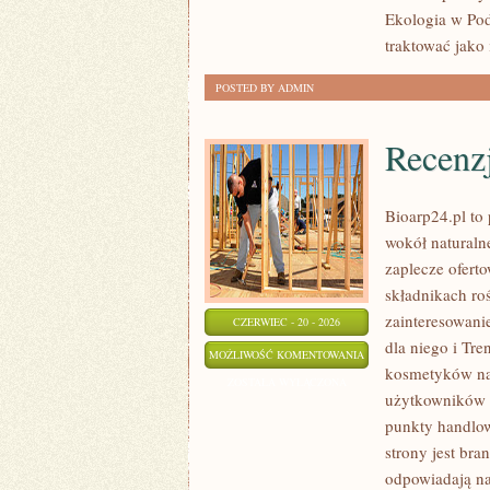
Ekologia w Pod
traktować jako
POSTED BY ADMIN
Recenz
Bioarp24.pl to 
wokół naturaln
zaplecze oferto
składnikach roś
zainteresowani
CZERWIEC - 20 - 2026
dla niego i Tr
RECENZJE
MOŻLIWOŚĆ KOMENTOWANIA
kosmetyków na
I
ZOSTAŁA WYŁĄCZONA
użytkowników 
PORÓWNANIA
punkty handlow
strony jest bra
odpowiadają na