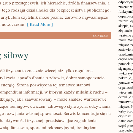
odpoczyne
grup przestępczych, ich hierarchię, źródła finansowania, a
zmienić wn
e tego rodzaju działalności dla bezpieczeństwa publicznego.
funkcjona
dopasowan
 artykułom czytelnik może poznać zarówno najważniejsze
metrażu o
 i nowoczesne
[ Read More ]
sklepie, a
zbyt małe
wrażenie 
CONTINUE
moda. Wart
miejsce te
zastawion
 siłowy
urządzania
często ser
poranek, p
się najzwy
ść fizyczna to znacznie więcej niż tylko regularne
wykorzyst
styl życia, sposób dbania o zdrowie, dobre samopoczucie
pokazuje, 
gotować w
 energię. Strona poświęcona tej tematyce stanowi
organizacj
ompendium informacji, w którym każdy miłośnik ruchu –
więcej ni
decyduje 
kujący, jak i zaawansowany – może znaleźć wartościowe
mnóstwo sz
czące treningów, ćwiczeń, zdrowego stylu życia, odżywiania
miejsce. P
torby i dr
o rozwijania własnej sprawności. Serwis koncentruje się na
czystości.
u aktywności fizycznej, przedstawiając zagadnienia
Salon częs
część prz
wnią, fitnessem, sportami rekreacyjnymi, treningiem
przypadko