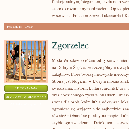
funkcjonalnym, bieganiem, jazdą na rowerz
szeroko rozumianym zdrowiem. Opis opier
w serwisie. Polecam Sprzęt i akcesoria i K
POSTED BY ADMIN
Zgorzelec
Moda Wrocław to różnorodny serwis inte
na Dolnym Śląsku, ze szczególnym uwzgl
zakątków, które tworzą niezwykle nieoczyw
Strona jest blogiem, w którym można znal
zwiedzania, historii, kultury, architektury,
LIPIEC - 2 - 2026
oraz codziennego życia w miastach i mias
ZGORZELEC
MOŻLIWOŚĆ KOMENTOWANIA
strona dla osób, które lubią odkrywać lok
ZOSTAŁA WYŁĄCZONA
ogranicza się wyłącznie do najbardziej zna
również niebanalne punkty na mapie, któr
szybkiego zwiedzania. Dzięki temu serwis