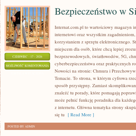
Bezpieczeństwo w Si
Internat.com.pl to wartościowy magazyn 
internetowi oraz wszystkim zagadnieniom,
korzystaniem z sprzętu elektronicznego. 
miejscem dla osób, które chcą lepiej zrozum
bezprzewodowych, światłowodów, 5G, chm
CZERWIEC - 17 - 2026
cyberbezpieczeństwa oraz praktycznych r
BEZPIECZEŃSTWO
MOŻLIWOŚĆ KOMENTOWANIA
Nowości na stronie: Chmura i Przechowyw
W
ZOSTAŁA WYŁĄCZONA
Temacie. To strona, w którym cyfrowa rze
SIECI
sposób przystępny. Zamiast skomplikowan
znaleźć tu porady, które pomagają poprawi
może pełnić funkcję poradnika dla każdego
z internetu. Główna tematyka strony skupi
się tu
[ Read More ]
POSTED BY ADMIN