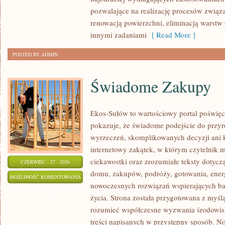
pozwalające na realizację procesów związ
renowacją powierzchni, eliminacją warst
innymi zadaniami
[ Read More ]
POSTED BY ADMIN
Świadome Zakupy
Ekos-Sułów to wartościowy portal poświęc
pokazuje, że świadome podejście do przyr
wyrzeczeń, skomplikowanych decyzji ani 
internetowy zakątek, w którym czytelnik 
ciekawostki oraz zrozumiałe teksty dotyc
CZERWIEC - 27 - 2026
domu, zakupów, podróży, gotowania, energi
ŚWIADOME
MOŻLIWOŚĆ KOMENTOWANIA
nowoczesnych rozwiązań wspierających bar
ZAKUPY
ZOSTAŁA WYŁĄCZONA
życia. Strona została przygotowana z myślą
rozumieć współczesne wyzwania środowisk
treści napisanych w przystępny sposób. N