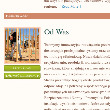
dla turystów planujących weekendowy wyj
regionu,
[ Read More ]
POSTED BY ADMIN
Od Was
Tworzymy innowacyjne rozwiązania przez
dostarczając profesjonalne systemy oraz 
technologię ciśnieniową. Nasza działalność
projektowaniu, produkcji, wdrażaniu ora
rozwiązań, które znajdują zastosowanie wsz
LIPIEC - 1 - 2026
niezawodność, dokładność oraz pewność
OD
MOŻLIWOŚĆ KOMENTOWANIA
Strona prezentuje bogatą ofertę produktów,
WAS
ZOSTAŁA WYŁĄCZONA
odpowiadają na potrzeby współczesnego pr
poszukujących niezawodnych rozwiązań t
Bezpieczeństwo i Normy i Przemysł w Pols
instalacje wysokociśnieniowe, które zosta
najbardziej wymagających zastosowaniach