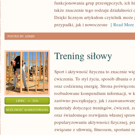
funkcjonowania grup przestępczych, ich hie
także znaczenie tego rodzaju działalności
Dzięki licznym artykułom czytelnik może
przypadki, jak i nowoczesne
[ Read More 
POSTED BY ADMIN
Trening siłowy
Sport i aktywność fizyczna to znacznie wię
ćwiczenia. To styl życia, sposób dbania o
oraz codzienną energię. Strona poświęcona
rozbudowane kompendium informacji, w k
zarówno początkujący, jak i zaawansowan
LIPIEC - 4 - 2026
materiały dotyczące treningów, ćwiczeń, z
TRENING
MOŻLIWOŚĆ KOMENTOWANIA
oraz świadomego rozwijania własnej sprawn
SIŁOWY
ZOSTAŁA WYŁĄCZONA
popularyzowaniu aktywności fizycznej, pr
związane z siłownią, fitnessem, sportami r