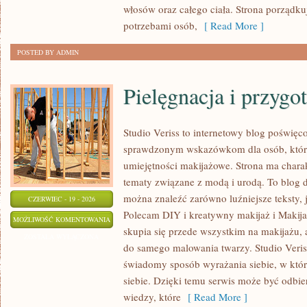
włosów oraz całego ciała. Strona porządk
potrzebami osób,
[ Read More ]
POSTED BY ADMIN
Pielęgnacja i przygo
Studio Veriss to internetowy blog poświęc
sprawdzonym wskazówkom dla osób, które
umiejętności makijażowe. Strona ma charak
tematy związane z modą i urodą. To blog 
można znaleźć zarówno luźniejsze teksty, ja
CZERWIEC - 19 - 2026
Polecam DIY i kreatywny makijaż i Makij
PIELĘGNACJA
MOŻLIWOŚĆ KOMENTOWANIA
skupia się przede wszystkim na makijażu, a
I
ZOSTAŁA WYŁĄCZONA
do samego malowania twarzy. Studio Veris
PRZYGOTOWANIE
świadomy sposób wyrażania siebie, w któ
SKÓRY
siebie. Dzięki temu serwis może być odbie
wiedzy, które
[ Read More ]