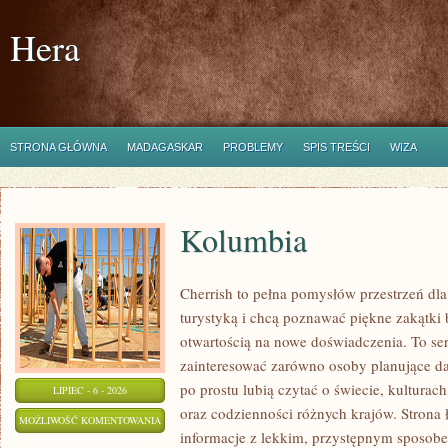
Hera
STRONA GŁÓWNA
MADAGASKAR
PROBLEMY
SPIS TREŚCI
WIZA
Kolumbia
Cherrish to pełna pomysłów przestrzeń dla 
turystyką i chcą poznawać piękne zakątki 
otwartością na nowe doświadczenia. To se
zainteresować zarówno osoby planujące dal
po prostu lubią czytać o świecie, kulturach,
LIPIEC - 6 - 2026
oraz codzienności różnych krajów. Strona 
KOLUMBIA
MOŻLIWOŚĆ KOMENTOWANIA
informacje z lekkim, przystępnym sposob
ZOSTAŁA WYŁĄCZONA