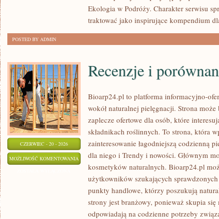
Ekologia w Podróży. Charakter serwisu s
traktować jako inspirujące kompendium dl
POSTED BY ADMIN
Recenzje i porównan
Bioarp24.pl to platforma informacyjno-ofer
wokół naturalnej pielęgnacji. Strona moż
zaplecze ofertowe dla osób, które interes
składnikach roślinnych. To strona, która w
zainteresowanie łagodniejszą codzienną p
CZERWIEC - 20 - 2026
dla niego i Trendy i nowości. Głównym mo
RECENZJE
MOŻLIWOŚĆ KOMENTOWANIA
kosmetyków naturalnych. Bioarp24.pl moż
I
ZOSTAŁA WYŁĄCZONA
użytkowników szukających sprawdzonych 
PORÓWNANIA
punkty handlowe, którzy poszukują natura
strony jest branżowy, ponieważ skupia się
odpowiadają na codzienne potrzeby związ