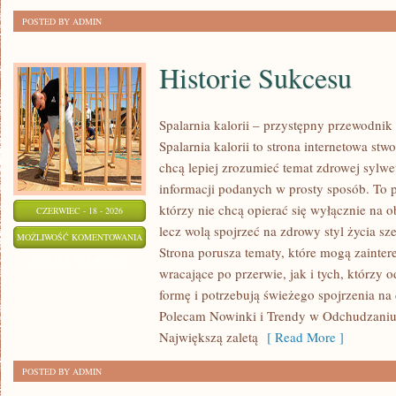
POSTED BY ADMIN
Historie Sukcesu
Spalarnia kalorii – przystępny przewodnik
Spalarnia kalorii to strona internetowa st
chcą lepiej zrozumieć temat zdrowej sylwet
informacji podanych w prosty sposób. To p
którzy nie chcą opierać się wyłącznie na o
CZERWIEC - 18 - 2026
lecz wolą spojrzeć na zdrowy styl życia sze
HISTORIE
MOŻLIWOŚĆ KOMENTOWANIA
Strona porusza tematy, które mogą zainte
SUKCESU
ZOSTAŁA WYŁĄCZONA
wracające po przerwie, jak i tych, którzy
formę i potrzebują świeżego spojrzenia na
Polecam Nowinki i Trendy w Odchudzaniu 
Największą zaletą
[ Read More ]
POSTED BY ADMIN