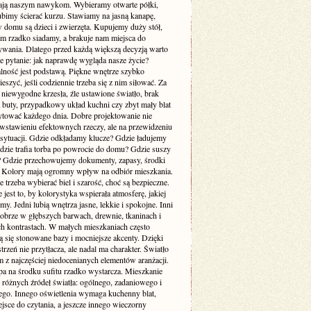
ją naszym nawykom. Wybieramy otwarte półki,
ubimy ścierać kurzu. Stawiamy na jasną kanapę,
 domu są dzieci i zwierzęta. Kupujemy duży stół,
ym rzadko siadamy, a brakuje nam miejsca do
wania. Dlatego przed każdą większą decyzją warto
e pytanie: jak naprawdę wygląda nasze życie?
lność jest podstawą. Piękne wnętrze szybko
cieszyć, jeśli codziennie trzeba się z nim siłować. Za
 niewygodne krzesła, źle ustawione światło, brak
a buty, przypadkowy układ kuchni czy zbyt mały blat
rytować każdego dnia. Dobre projektowanie nie
 wstawieniu efektownych rzeczy, ale na przewidzeniu
sytuacji. Gdzie odkładamy klucze? Gdzie ładujemy
Gdzie trafia torba po powrocie do domu? Gdzie suszy
e? Gdzie przechowujemy dokumenty, zapasy, środki
? Kolory mają ogromny wpływ na odbiór mieszkania.
 trzeba wybierać biel i szarość, choć są bezpieczne.
 jest to, by kolorystyka wspierała atmosferę, jakiej
my. Jedni lubią wnętrza jasne, lekkie i spokojne. Inni
dobrze w głębszych barwach, drewnie, tkaninach i
ch kontrastach. W małych mieszkaniach często
 się stonowane bazy i mocniejsze akcenty. Dzięki
trzeń nie przytłacza, ale nadal ma charakter. Światło
m z najczęściej niedocenianych elementów aranżacji.
pa na środku sufitu rzadko wystarcza. Mieszkanie
 różnych źródeł światła: ogólnego, zadaniowego i
ego. Innego oświetlenia wymaga kuchenny blat,
jsce do czytania, a jeszcze innego wieczorny