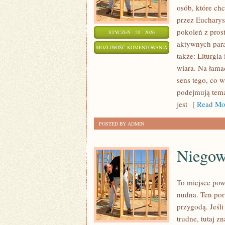
osób, które ch
przez Eucharys
pokoleń z pros
STYCZEŃ - 20 - 2026
aktywnych paraf
SZCZEPAN
MOŻLIWOŚĆ KOMENTOWANIA
także: Liturgia
ZOSTAŁA WYŁĄCZONA
wiara. Na łama
sens tego, co 
podejmują tema
jest
[ Read Mor
POSTED BY ADMIN
Niegow
To miejsce pow
nudna. Ten por
przygodą. Jeśli
trudne, tutaj 