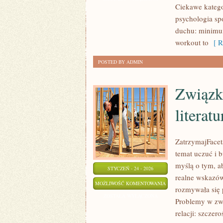
Ciekawe katego
(HIIT)
psychologia sp
duchu: minimum
workout to
[ R
POSTED BY ADMIN
Związki
literatu
ZatrzymajFaceta
temat uczuć i 
myślą o tym, a
STYCZEŃ - 24 - 2026
realne wskazów
ZWIĄZKI
MOŻLIWOŚĆ KOMENTOWANIA
rozmywała się p
W
ZOSTAŁA WYŁĄCZONA
Problemy w zwi
SHOW-
relacji: szczer
BIZNESIE