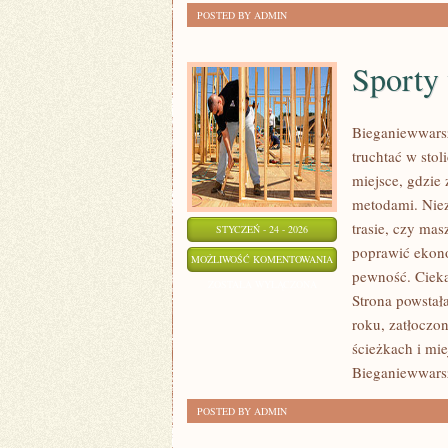
POSTED BY ADMIN
Sporty
Bieganiewwarsz
truchtać w stol
miejsce, gdzie
metodami. Niez
trasie, czy mas
STYCZEŃ - 24 - 2026
poprawić ekon
SPORTY
MOŻLIWOŚĆ KOMENTOWANIA
pewność. Ciekaw
WYTRZYMAŁOŚCIOWE
ZOSTAŁA WYŁĄCZONA
Strona powstał
roku, zatłoczo
ścieżkach i mie
Bieganiewwars
POSTED BY ADMIN