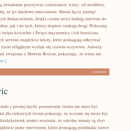
cą świadomie przeżywać codzienność wiary: od modlitwy,
tię, aż po duchowe umocnienie. Strona łączy pamięć
tym tłumaczeniem, dzięki czemu treści trafiają zarówno do
ian, jak i do tych, którzy dopiero szukają drogi. Polecamy
 i święta kościelne i Święci męczennicy i ich heroiczna
ch serwisu znajdziesz teksty, które pomagają odkrywać
w życiu religijnym wydaje się czasem oczywiste. Autorzy
ty związane z Słowem Bożym, pokazując, że wiara nie
e ]
CONTINUE
ic
stało z prostej myśli: poznawanie świata nie musi być
tal dla ciekawych świata pokazuje, że uczenie się może być
 kiedykolwiek miałeś wrażenie, że szkolne tematy są zbyt
znajdziesz jasne omówienia, które pomagają poukładać nawet