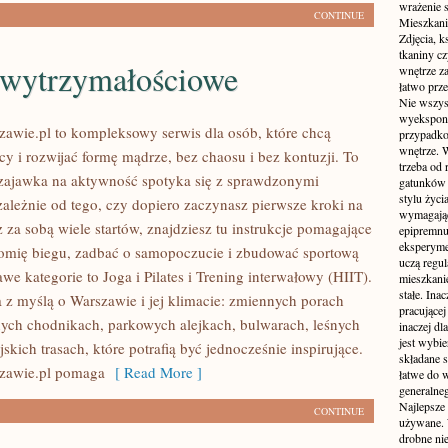
wrażenie s
CONTINUE
Mieszkani
Zdjęcia, k
tkaniny c
 wytrzymałościowe
wnętrze z
łatwo prze
Nie wszys
wyekspono
awie.pl to kompleksowy serwis dla osób, które chcą
przypadkow
wnętrze. 
icy i rozwijać formę mądrze, bez chaosu i bez kontuzji. To
trzeba od
 zajawka na aktywność spotyka się z sprawdzonymi
gatunków 
stylu życ
ależnie od tego, czy dopiero zaczynasz pierwsze kroki na
wymagające
z za sobą wiele startów, znajdziesz tu instrukcje pomagające
epipremnum
eksperyme
omię biegu, zadbać o samopoczucie i zbudować sportową
uczą regul
e kategorie to Joga i Pilates i Trening interwałowy (HIIT).
mieszkani
stałe. Inac
a z myślą o Warszawie i jej klimacie: zmiennych porach
pracującej
nych chodnikach, parkowych alejkach, bulwarach, leśnych
inaczej dl
jest wybi
jskich trasach, które potrafią być jednocześnie inspirujące.
składane s
zawie.pl pomaga
[ Read More ]
łatwe do 
generalne
Najlepsze
CONTINUE
używane. 
drobne ni