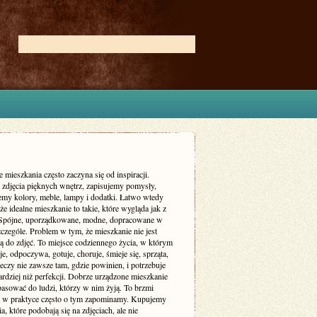
 mieszkania często zaczyna się od inspiracji.
zdjęcia pięknych wnętrz, zapisujemy pomysły,
my kolory, meble, lampy i dodatki. Łatwo wtedy
że idealne mieszkanie to takie, które wygląda jak z
 Spójne, uporządkowane, modne, dopracowane w
czególe. Problem w tym, że mieszkanie nie jest
ą do zdjęć. To miejsce codziennego życia, w którym
je, odpoczywa, gotuje, choruje, śmieje się, sprząta,
eczy nie zawsze tam, gdzie powinien, i potrzebuje
rdziej niż perfekcji. Dobrze urządzone mieszkanie
asować do ludzi, którzy w nim żyją. To brzmi
le w praktyce często o tym zapominamy. Kupujemy
a, które podobają się na zdjęciach, ale nie