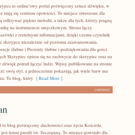
zypce to online’owy portal poświęcony sztuce dźwięku, w
e stają się centrum opowieści. To miejsce stworzone dla
ą odkrywać piękno melodii, a także dla tych, którzy pragną
hnikę na instrumencie smyczkowym. Strona łączy
azówki z rzetelnymi informacjami, dzięki czemu czytelnik
ć skrzypce niezależnie od poziomu zaawansowania.
acje ślubne i Prezenty ślubne i podziękowania dla gości.
ych Skrzypiec opiera się na zachwycie do skrzypiec oraz na
e dźwięk potrafi łączyć ludzi. Wpisy publikowane na stronie
źć swój styl, a jednocześnie pokazują, jak wiele barw ma
za. To blog, który
[ Read More ]
CONTINUE
an
l to blog poświęcony duchowości oraz życiu Kościoła,
jest temat parafii św. Szczepana. To miejsce powstało dla