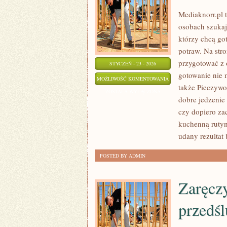
Mediaknorr.pl t
osobach szukaj
którzy chcą go
potraw. Na stro
przygotować z 
STYCZEŃ - 23 - 2026
gotowanie nie 
BEZ
MOŻLIWOŚĆ KOMENTOWANIA
także Pieczywo 
CUKRU
ZOSTAŁA WYŁĄCZONA
dobre jedzenie
czy dopiero za
kuchenną rutynę
udany rezultat 
POSTED BY ADMIN
Zaręcz
przedś