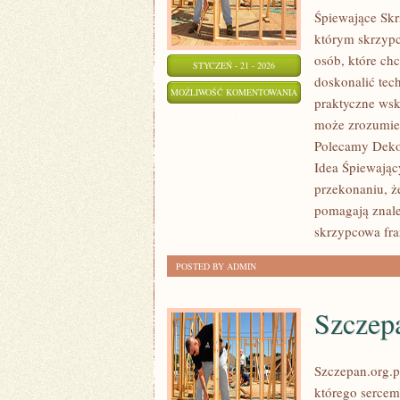
Śpiewające Skr
którym skrzypc
osób, które chc
STYCZEŃ - 21 - 2026
doskonalić tec
ZARĘCZYNY
MOŻLIWOŚĆ KOMENTOWANIA
praktyczne wsk
I
ZOSTAŁA WYŁĄCZONA
może zrozumie
PRZYGOTOWANIA
Polecamy Dekor
PRZEDŚLUBNE
Idea Śpiewając
przekonaniu, ż
pomagają znale
skrzypcowa fra
POSTED BY ADMIN
Szczep
Szczepan.org.p
którego sercem 