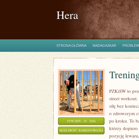
Hera
STRONA GŁÓWNA
MADAGASKAR
PROBLEM
Trenin
PZKiSW to prze
street workout
siłę bez konie
o zdrowszym cie
po kroku. To b
STYCZEŃ - 25 - 2026
którzy dopiero 
TRENING
MOŻLIWOŚĆ KOMENTOWANIA
pozycję lewara
INTERWAŁOWY
ZOSTAŁA WYŁĄCZONA