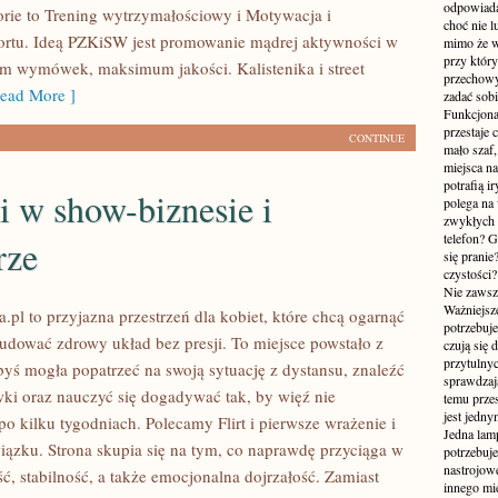
odpowiada
rie to Trening wytrzymałościowy i Motywacja i
choć nie l
ortu. Ideą PZKiSW jest promowanie mądrej aktywności w
mimo że w
przy któr
 wymówek, maksimum jakości. Kalistenika i street
przechowy
ead More ]
zadać sobi
Funkcjona
przestaje 
CONTINUE
mało szaf,
miejsca n
potrafią i
 w show-biznesie i
polega na
zwykłych 
telefon? 
rze
się prani
czystości
Nie zawsze
Ważniejsze
.pl to przyjazna przestrzeń dla kobiet, które chcą ogarnąć
potrzebuje
budować zdrowy układ bez presji. To miejsce powstało z
czują się 
przytulny
byś mogła popatrzeć na swoją sytuację z dystansu, znaleźć
sprawdzają
ki oraz nauczyć się dogadywać tak, by więź nie
temu przes
jest jedny
o kilku tygodniach. Polecamy Flirt i pierwsze wrażenie i
Jedna lam
ązku. Strona skupia się na tym, co naprawdę przyciąga w
potrzebuje
nastrojow
ość, stabilność, a także emocjonalna dojrzałość. Zamiast
innego mie