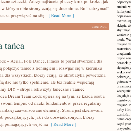
czne sztuczki, ZatrzymajFaceta.pl uczy krok po kroku, jak
odpoczyne
zmienić wn
ę, w którym obie strony czują się docenione. Bo “zatrzymać”
funkcjona
nacza przywiązać na siłę,
[ Read More ]
dopasowan
metrażu o
sklepie, a
CONTINUE
zbyt małe
wrażenie 
moda. Wart
a tańca
miejsce te
zastawion
urządzania
często ser
ź – Aerial, Pole Dance, Fitness to portal stworzona dla
poranek, p
ą połączyć taniec z treningiem i rozwijać się w kierunku
się najzwy
wykorzyst
rma dla wszystkich, którzy czują, że akrobatyka powietrzna
pokazuje, 
ią dać nie tylko spełnienie, ale też realnie wspierają
gotować w
organizacj
amy DIY – stroje i rekwizyty taneczne i Taniec
więcej ni
 Idea Dream Team Łódź opiera się na tym, że każda osoba
decyduje 
mnóstwo sz
swoim tempie: od nauki fundamentów, przez regularny
miejsce. P
 bardziej zaawansowane elementy. Strona jest skierowana
torby i dr
czystości.
b początkujących, jak i do doświadczonych, którzy
Salon częs
acji pomagających wejść na
[ Read More ]
część prz
przypadko