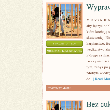
Wypraw
MOCZYKIJE to s
aby łączyć hob
które kochają 
skuteczniej. Ni
karpiarstwo, f
STYCZEŃ - 24 - 2026
wędkarstwo zi
WYPRAWY
MOŻLIWOŚĆ KOMENTOWANIA
którego szukas
WĘDKARSKIE
ZOSTAŁA WYŁĄCZONA
rzeczywistości.
tym, żebyś po 
zdobytą wiedz
do
[ Read Mor
POSTED BY ADMIN
Bez cu