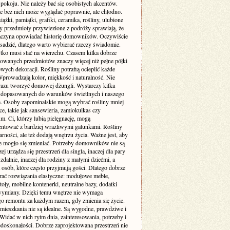
pokoju. Nie należy bać się osobistych akcentów.
e bez nich może wyglądać poprawnie, ale chłodno.
siążki, pamiątki, grafiki, ceramika, rośliny, ulubione
zy przedmioty przywiezione z podróży sprawiają, że
aczyna opowiadać historię domowników. Oczywiście
sadzić, dlatego warto wybierać rzeczy świadomie.
tko musi stać na wierzchu. Czasem kilka dobrze
wanych przedmiotów znaczy więcej niż pełne półki
ych dekoracji. Rośliny potrafią ocieplić każde
Wprowadzają kolor, miękkość i naturalność. Nie
 razu tworzyć domowej dżungli. Wystarczy kilka
dopasowanych do warunków świetlnych i naszego
ia. Osoby zapominalskie mogą wybrać rośliny mniej
, takie jak sansewieria, zamiokulkas czy
. Ci, którzy lubią pielęgnację, mogą
ntować z bardziej wrażliwymi gatunkami. Rośliny
arności, ale też dodają wnętrzu życia. Ważne jest, aby
e mogło się zmieniać. Potrzeby domowników nie są
zej urządza się przestrzeń dla singla, inaczej dla pary
 zdalnie, inaczej dla rodziny z małymi dziećmi, a
a osób, które często przyjmują gości. Dlatego dobrze
erać rozwiązania elastyczne: modułowe meble,
toły, mobilne kontenerki, neutralne bazy, dodatki
wymiany. Dzięki temu wnętrze nie wymaga
go remontu za każdym razem, gdy zmienia się życie.
 mieszkania nie są idealne. Są wygodne, prawdziwe i
Widać w nich rytm dnia, zainteresowania, potrzeby i
edoskonałości. Dobrze zaprojektowana przestrzeń nie