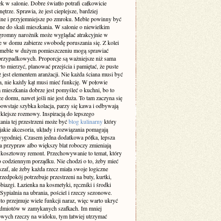
k w salonie. Dobre światło potrafi całkowicie
ętrze. Sprawia, że jest cieplejsze, bardziej
lne i przyjemniejsze po zmroku. Meble powinny być
e do skali mieszkania. W salonie o niewielkim
gromny narożnik może wyglądać atrakcyjnie w
le w domu zabierze swobodę poruszania się. Z kolei
 meble w dużym pomieszczeniu mogą sprawiać
przypadkowych. Proporcje są ważniejsze niż sama
o mierzyć, planować przejścia i pamiętać, że puste
ż jest elementem aranżacji. Nie każda ściana musi być
a, nie każdy kąt musi mieć funkcję. W połowie
 mieszkania dobrze jest pomyśleć o kuchni, bo to
ce domu, nawet jeśli nie jest duża. To tam zaczyna się
owstaje szybka kolacja, parzy się kawa i odbywają
klejsze rozmowy. Inspiracją do lepszego
ania tej przestrzeni może być
blog kulinarny
który
jakie akcesoria, układy i rozwiązania pomagają
ygodniej. Czasem jedna dodatkowa półka, lepsza
a przypraw albo większy blat roboczy zmieniają
ż kosztowny remont. Przechowywanie to temat, który
o codziennym porządku. Nie chodzi o to, żeby mieć
af, ale żeby każda rzecz miała swoje logiczne
rzedpokój potrzebuje przestrzeni na buty, kurtki,
obiazgi. Łazienka na kosmetyki, ręczniki i środki
 Sypialnia na ubrania, pościel i rzeczy sezonowe.
to przejmuje wiele funkcji naraz, więc warto ukryć
edmiotów w zamykanych szafkach. Im mniej
wych rzeczy na widoku, tym łatwiej utrzymać