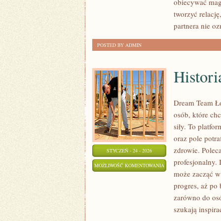
obiecywać magi
I
tworzyć relacj
LITERATURZE
partnera nie oz
POSTED BY ADMIN
Histori
Dream Team Łód
osób, które chc
siły. To platfo
oraz pole potraf
zdrowie. Polec
STYCZEŃ - 24 - 2026
profesjonalny.
HISTORIA
MOŻLIWOŚĆ KOMENTOWANIA
może zacząć w 
TAŃCA
ZOSTAŁA WYŁĄCZONA
progres, aż po
zarówno do osó
szukają inspir