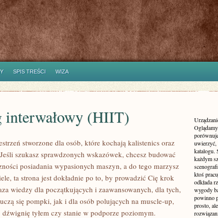
Y
SPIS TREŚCI
WIZA
g interwałowy (HIIT)
Urządzanie
Oglądamy 
porównuje
strzeń stworzone dla osób, które kochają kalistenics oraz
uwierzyć, 
katalogu.
. Jeśli szukasz sprawdzonych wskazówek, chcesz budować
każdym sz
czności posiadania wypasionych maszyn, a do tego marzysz
scenografi
ktoś pracu
le, ta strona jest dokładnie po to, by prowadzić Cię krok
odkłada rz
aza wiedzy dla początkujących i zaawansowanych, dla tych,
wygody ba
powinno p
uczą się pompki, jak i dla osób polujących na muscle-up,
prosto, a
, dźwignię tyłem czy stanie w podporze poziomym.
rozwiązani