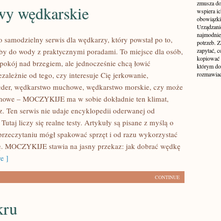
zmusza do
y wędkarskie
wspiera i
obowiązki,
Urządzani
najmodnie
amodzielny serwis dla wędkarzy, który powstał po to,
potrzeb. Z
by do wody z praktycznymi poradami. To miejsce dla osób,
zapytać, c
kopiować 
spokój nad brzegiem, ale jednocześnie chcą łowić
którym do
ezależnie od tego, czy interesuje Cię jerkowanie,
rozmawiać
eeder, wędkarstwo muchowe, wędkarstwo morskie, czy może
mowe – MOCZYKIJE ma w sobie dokładnie ten klimat,
z. Ten serwis nie udaje encyklopedii oderwanej od
 Tutaj liczy się realne testy. Artykuły są pisane z myślą o
przeczytaniu mógł spakować sprzęt i od razu wykorzystać
ę. MOCZYKIJE stawia na jasny przekaz: jak dobrać wędkę
e ]
CONTINUE
kru