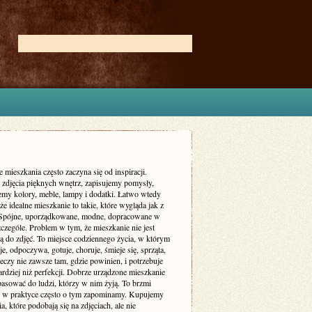
 mieszkania często zaczyna się od inspiracji.
zdjęcia pięknych wnętrz, zapisujemy pomysły,
my kolory, meble, lampy i dodatki. Łatwo wtedy
że idealne mieszkanie to takie, które wygląda jak z
 Spójne, uporządkowane, modne, dopracowane w
czególe. Problem w tym, że mieszkanie nie jest
ą do zdjęć. To miejsce codziennego życia, w którym
je, odpoczywa, gotuje, choruje, śmieje się, sprząta,
eczy nie zawsze tam, gdzie powinien, i potrzebuje
rdziej niż perfekcji. Dobrze urządzone mieszkanie
asować do ludzi, którzy w nim żyją. To brzmi
le w praktyce często o tym zapominamy. Kupujemy
a, które podobają się na zdjęciach, ale nie