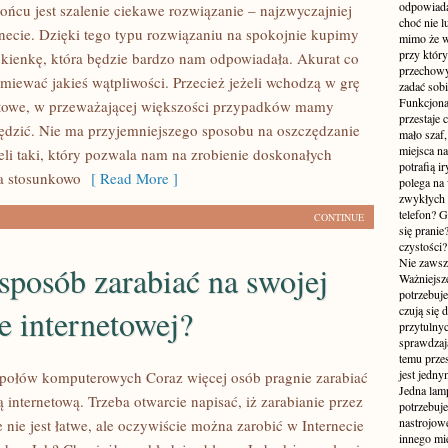
odpowiada
ońcu jest szalenie ciekawe rozwiązanie – najzwyczajniej
choć nie l
necie. Dzięki tego typu rozwiązaniu na spokojnie kupimy
mimo że w
przy któr
ukienkę, która będzie bardzo nam odpowiadała. Akurat co
przechowy
 miewać jakieś wątpliwości. Przecież jeżeli wchodzą w grę
zadać sobi
Funkcjona
etowe, w przeważającej większości przypadków mamy
przestaje 
ędzić. Nie ma przyjemniejszego sposobu na oszczędzanie
mało szaf,
miejsca n
eli taki, który pozwala nam na zrobienie doskonałych
potrafią i
a stosunkowo
[ Read More ]
polega na
zwykłych 
telefon? 
CONTINUE
się prani
czystości
Nie zawsze
sposób zarabiać na swojej
Ważniejsze
potrzebuje
e internetowej?
czują się 
przytulny
sprawdzają
temu przes
jest jedny
połów komputerowych Coraz więcej osób pragnie zarabiać
Jedna lam
 internetową. Trzeba otwarcie napisać, iż zarabianie przez
potrzebuje
nastrojow
e nie jest łatwe, ale oczywiście można zarobić w Internecie
innego mie