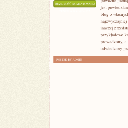
poważne pienią
W
MOŻLIWOŚĆ KOMENTOWANIA
jest powiedzia
JAKI
ZOSTAŁA WYŁĄCZONA
blog o własnyc
SPOSÓB
najzwyczajniej
ZARABIAĆ
inaczej przedst
NA
przykładowo ko
SWOJEJ
prowadzony, a 
WITRYNIE
odwiedzany prz
INTERNETOWEJ?
POSTED BY ADMIN