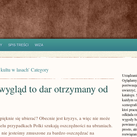
Y
SPIS TREŚCI
WIZA
 kultu w lasach’ Category
Urządzanie
Oglądamy 
wygląd to dar otrzymany od
porównuje
uwierzyć, 
katalogu.
każdym sz
scenografi
ktoś pracu
odkłada rz
pięknie się ubierać? Obecnie jest kryzys, a więc nie może
wygody ba
powinno p
ielu przypadkach Polki szukają oszczędności na ubraniach.
prosto, a
 nie jesteśmy zmuszone za bardzo oszczędzać na
rozwiązani