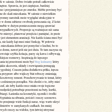
k w salonie. Dobre światło potrafi całkowicie
ętrze. Sprawia, że jest cieplejsze, bardziej
lne i przyjemniejsze po zmroku. Meble powinny być
e do skali mieszkania. W salonie o niewielkim
gromny narożnik może wyglądać atrakcyjnie w
le w domu zabierze swobodę poruszania się. Z kolei
 meble w dużym pomieszczeniu mogą sprawiać
przypadkowych. Proporcje są ważniejsze niż sama
o mierzyć, planować przejścia i pamiętać, że puste
ż jest elementem aranżacji. Nie każda ściana musi być
a, nie każdy kąt musi mieć funkcję. W połowie
 mieszkania dobrze jest pomyśleć o kuchni, bo to
ce domu, nawet jeśli nie jest duża. To tam zaczyna się
owstaje szybka kolacja, parzy się kawa i odbywają
klejsze rozmowy. Inspiracją do lepszego
ania tej przestrzeni może być
blog kulinarny
który
jakie akcesoria, układy i rozwiązania pomagają
ygodniej. Czasem jedna dodatkowa półka, lepsza
a przypraw albo większy blat roboczy zmieniają
ż kosztowny remont. Przechowywanie to temat, który
o codziennym porządku. Nie chodzi o to, żeby mieć
af, ale żeby każda rzecz miała swoje logiczne
rzedpokój potrzebuje przestrzeni na buty, kurtki,
obiazgi. Łazienka na kosmetyki, ręczniki i środki
 Sypialnia na ubrania, pościel i rzeczy sezonowe.
to przejmuje wiele funkcji naraz, więc warto ukryć
edmiotów w zamykanych szafkach. Im mniej
wych rzeczy na widoku, tym łatwiej utrzymać