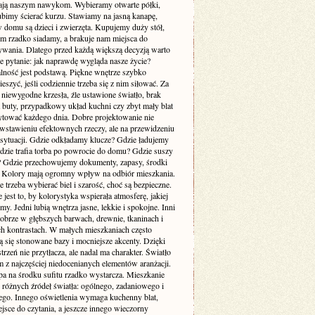
ją naszym nawykom. Wybieramy otwarte półki,
ubimy ścierać kurzu. Stawiamy na jasną kanapę,
 domu są dzieci i zwierzęta. Kupujemy duży stół,
ym rzadko siadamy, a brakuje nam miejsca do
wania. Dlatego przed każdą większą decyzją warto
e pytanie: jak naprawdę wygląda nasze życie?
lność jest podstawą. Piękne wnętrze szybko
cieszyć, jeśli codziennie trzeba się z nim siłować. Za
 niewygodne krzesła, źle ustawione światło, brak
a buty, przypadkowy układ kuchni czy zbyt mały blat
rytować każdego dnia. Dobre projektowanie nie
 wstawieniu efektownych rzeczy, ale na przewidzeniu
sytuacji. Gdzie odkładamy klucze? Gdzie ładujemy
Gdzie trafia torba po powrocie do domu? Gdzie suszy
e? Gdzie przechowujemy dokumenty, zapasy, środki
? Kolory mają ogromny wpływ na odbiór mieszkania.
 trzeba wybierać biel i szarość, choć są bezpieczne.
 jest to, by kolorystyka wspierała atmosferę, jakiej
my. Jedni lubią wnętrza jasne, lekkie i spokojne. Inni
dobrze w głębszych barwach, drewnie, tkaninach i
ch kontrastach. W małych mieszkaniach często
 się stonowane bazy i mocniejsze akcenty. Dzięki
trzeń nie przytłacza, ale nadal ma charakter. Światło
m z najczęściej niedocenianych elementów aranżacji.
pa na środku sufitu rzadko wystarcza. Mieszkanie
 różnych źródeł światła: ogólnego, zadaniowego i
ego. Innego oświetlenia wymaga kuchenny blat,
jsce do czytania, a jeszcze innego wieczorny