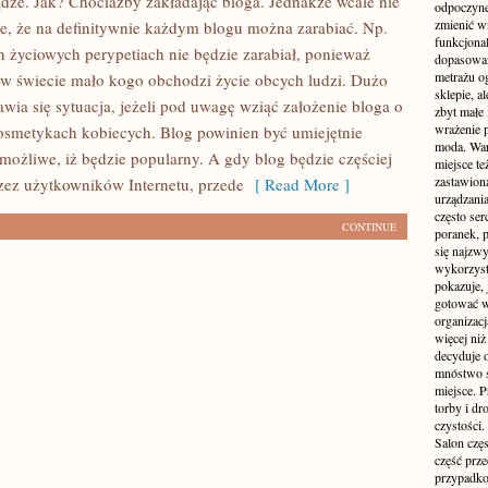
dze. Jak? Chociażby zakładając bloga. Jednakże wcale nie
odpoczyne
zmienić wn
ne, że na definitywnie każdym blogu można zarabiać. Np.
funkcjona
h życiowych perypetiach nie będzie zarabiał, ponieważ
dopasowan
metrażu o
 w świecie mało kogo obchodzi życie obcych ludzi. Dużo
sklepie, a
awia się sytuacja, jeżeli pod uwagę wziąć założenie bloga o
zbyt małe
wrażenie 
smetykach kobiecych. Blog powinien być umiejętnie
moda. Wart
możliwe, iż będzie popularny. A gdy blog będzie częściej
miejsce te
zastawion
ez użytkowników Internetu, przede
[ Read More ]
urządzania
często ser
CONTINUE
poranek, p
się najzwy
wykorzyst
pokazuje, 
gotować w
organizacj
więcej ni
decyduje 
mnóstwo sz
miejsce. P
torby i dr
czystości.
Salon częs
część prz
przypadko