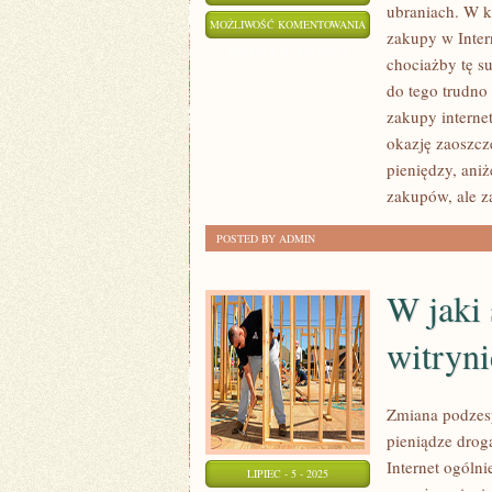
ubraniach. W k
DOBRY
MOŻLIWOŚĆ KOMENTOWANIA
zakupy w Inter
WYGLĄD
ZOSTAŁA WYŁĄCZONA
chociażby tę s
TO
do tego trudno
DAR
zakupy intern
OTRZYMANY
okazję zaoszcz
OD
pieniędzy, aniż
BOGA
zakupów, ale z
POSTED BY ADMIN
W jaki 
witryni
Zmiana podzes
pieniądze drogą
Internet ogólni
LIPIEC - 5 - 2025