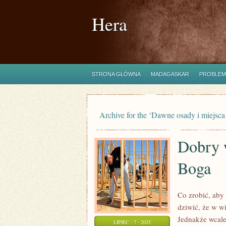
Hera
STRONA GŁÓWNA
MADAGASKAR
PROBLEM
Archive for the ‘Dawne osady i miejsca
Dobry 
Boga
Co zrobić, aby 
dziwić, że w w
Jednakże wcale
LIPIEC - 7 - 2025