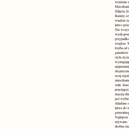
wrażenie s
Mieszkani
Zdjęcia, k
tkaniny c
wnętrze z
łatwo prze
Nie wszys
wyekspono
przypadkow
wnętrze. 
trzeba od
gatunków 
stylu życ
wymagające
epipremnum
eksperyme
uczą regul
mieszkani
stałe. Inac
pracującej
inaczej dl
jest wybi
składane s
łatwe do 
generalne
Najlepsze
używane. 
drobne ni