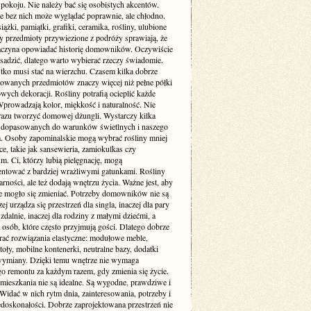
pokoju. Nie należy bać się osobistych akcentów.
e bez nich może wyglądać poprawnie, ale chłodno.
siążki, pamiątki, grafiki, ceramika, rośliny, ulubione
zy przedmioty przywiezione z podróży sprawiają, że
aczyna opowiadać historię domowników. Oczywiście
sadzić, dlatego warto wybierać rzeczy świadomie.
tko musi stać na wierzchu. Czasem kilka dobrze
wanych przedmiotów znaczy więcej niż pełne półki
ych dekoracji. Rośliny potrafią ocieplić każde
Wprowadzają kolor, miękkość i naturalność. Nie
 razu tworzyć domowej dżungli. Wystarczy kilka
dopasowanych do warunków świetlnych i naszego
ia. Osoby zapominalskie mogą wybrać rośliny mniej
, takie jak sansewieria, zamiokulkas czy
. Ci, którzy lubią pielęgnację, mogą
ntować z bardziej wrażliwymi gatunkami. Rośliny
arności, ale też dodają wnętrzu życia. Ważne jest, aby
e mogło się zmieniać. Potrzeby domowników nie są
zej urządza się przestrzeń dla singla, inaczej dla pary
 zdalnie, inaczej dla rodziny z małymi dziećmi, a
a osób, które często przyjmują gości. Dlatego dobrze
erać rozwiązania elastyczne: modułowe meble,
toły, mobilne kontenerki, neutralne bazy, dodatki
wymiany. Dzięki temu wnętrze nie wymaga
go remontu za każdym razem, gdy zmienia się życie.
 mieszkania nie są idealne. Są wygodne, prawdziwe i
Widać w nich rytm dnia, zainteresowania, potrzeby i
edoskonałości. Dobrze zaprojektowana przestrzeń nie