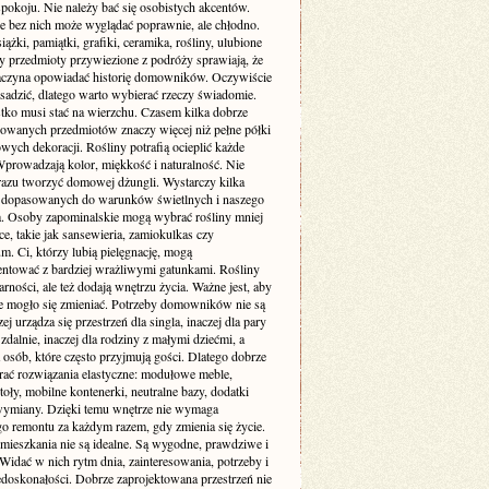
pokoju. Nie należy bać się osobistych akcentów.
e bez nich może wyglądać poprawnie, ale chłodno.
siążki, pamiątki, grafiki, ceramika, rośliny, ulubione
zy przedmioty przywiezione z podróży sprawiają, że
aczyna opowiadać historię domowników. Oczywiście
sadzić, dlatego warto wybierać rzeczy świadomie.
tko musi stać na wierzchu. Czasem kilka dobrze
wanych przedmiotów znaczy więcej niż pełne półki
ych dekoracji. Rośliny potrafią ocieplić każde
Wprowadzają kolor, miękkość i naturalność. Nie
 razu tworzyć domowej dżungli. Wystarczy kilka
dopasowanych do warunków świetlnych i naszego
ia. Osoby zapominalskie mogą wybrać rośliny mniej
, takie jak sansewieria, zamiokulkas czy
. Ci, którzy lubią pielęgnację, mogą
ntować z bardziej wrażliwymi gatunkami. Rośliny
arności, ale też dodają wnętrzu życia. Ważne jest, aby
e mogło się zmieniać. Potrzeby domowników nie są
zej urządza się przestrzeń dla singla, inaczej dla pary
 zdalnie, inaczej dla rodziny z małymi dziećmi, a
a osób, które często przyjmują gości. Dlatego dobrze
erać rozwiązania elastyczne: modułowe meble,
toły, mobilne kontenerki, neutralne bazy, dodatki
wymiany. Dzięki temu wnętrze nie wymaga
go remontu za każdym razem, gdy zmienia się życie.
 mieszkania nie są idealne. Są wygodne, prawdziwe i
Widać w nich rytm dnia, zainteresowania, potrzeby i
edoskonałości. Dobrze zaprojektowana przestrzeń nie