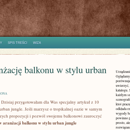
Y
SPIS TREŚCI
WIZA
żację balkonu w stylu urban
Urządzanie
Oglądamy 
porównuje
uwierzyć, 
katalogu.
ZONA
każdym sz
scenografi
! ‍Dzisiaj ‍przygotowałam dla Was⁣ specjalny artykuł z 10
ktoś pracu
urban ‍jungle. Jeśli marzysz o tropikalnej oazie w samym
odkłada rz
wygody ba
aszych propozycji i pozwól swojemu balkonowi zauroczyć⁤
powinno p
w aranżacji balkonu w stylu urban jungle
prosto, a
rozwiązani