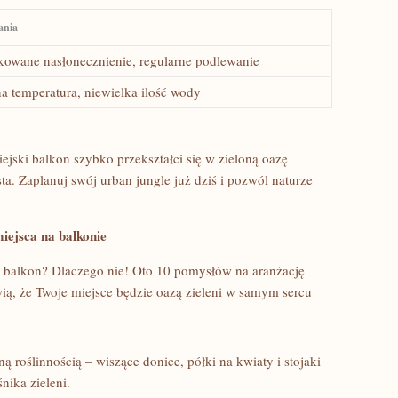
nia
owane nasłonecznienie, regularne⁢ podlewanie
na temperatura, niewielka ilość wody
jski balkon szybko przekształci się⁣ w zieloną oazę
.⁣ Zaplanuj swój urban ​jungle już dziś i pozwól naturze
ejsca na‌ balkonie
na balkon? Dlaczego nie! Oto 10 pomysłów na aranżację
wią, że ⁣Twoje miejsce​ będzie oazą zieleni w samym sercu
 roślinnością – wiszące donice, półki na kwiaty ⁣i ⁢stojaki
nika zieleni.