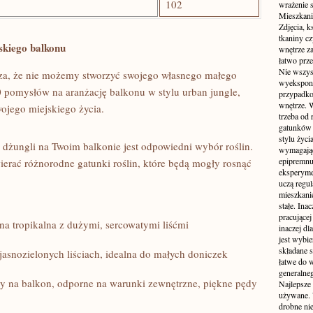
102
wrażenie s
Mieszkani
Zdjęcia, k
tkaniny c
skiego balkonu
wnętrze z
łatwo prze
Nie wszys
cza, że nie możemy stworzyć swojego własnego małego
wyekspono
 ⁢pomysłów na aranżację balkonu w⁤ stylu urban jungle,
przypadkow
wnętrze. 
ojego miejskiego życia.
trzeba od
gatunków 
stylu życ
 dżungli na ⁤Twoim balkonie jest odpowiedni wybór roślin.
wymagające
epipremnum
erać różnorodne gatunki roślin, ‍które⁤ będą mogły rosnąć
eksperyme
uczą regul
mieszkani
stałe. Inac
pracującej
ina tropikalna z dużymi, sercowatymi liśćmi
inaczej dl
jest wybi
składane s
, jasnozielonych liściach,‍ idealna do małych doniczek
łatwe do 
generalne
y na ​balkon, odporne na warunki zewnętrzne, piękne pędy
Najlepsze
używane. 
drobne ni