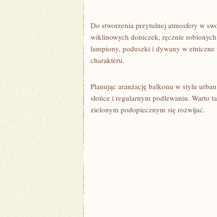
Do stworzenia przytulnej atmosfery w swoi
wiklinowych doniczek, ​ręcznie robionyc
lampiony, poduszki i dywany⁢ w‌ etnicz
charakteru.
Planując aranżację⁢ balkonu w stylu urban
słońce i regularnym podlewaniu. Warto t
zielonym podopiecznym‌ się rozwijać.