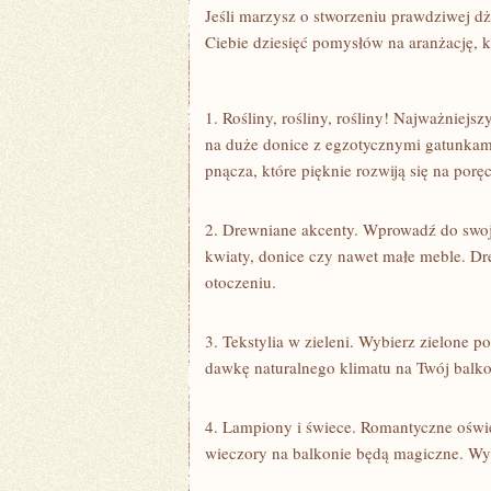
Jeśli⁣ marzysz o stworzeniu ‌prawdziwej d
Ciebie‍ dziesięć pomysłów na aranżację, ⁤
1. Rośliny, rośliny, rośliny! Najważniejs
na duże ⁣donice z‌ egzotycznymi gatunkami
pnącza, które pięknie rozwiją ⁤się na por
2. ‍Drewniane akcenty. Wprowadź do swojej
kwiaty, donice‌ czy nawet małe meble. Dr
otoczeniu.
3. Tekstylia w zieleni. Wybierz zielone 
‍dawkę naturalnego klimatu na Twój balko
4. Lampiony⁤ i świece. Romantyczne oświe
wieczory na balkonie ​będą magiczne. Wy