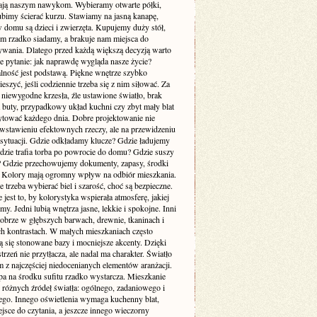
ją naszym nawykom. Wybieramy otwarte półki,
ubimy ścierać kurzu. Stawiamy na jasną kanapę,
 domu są dzieci i zwierzęta. Kupujemy duży stół,
ym rzadko siadamy, a brakuje nam miejsca do
wania. Dlatego przed każdą większą decyzją warto
e pytanie: jak naprawdę wygląda nasze życie?
lność jest podstawą. Piękne wnętrze szybko
cieszyć, jeśli codziennie trzeba się z nim siłować. Za
 niewygodne krzesła, źle ustawione światło, brak
a buty, przypadkowy układ kuchni czy zbyt mały blat
rytować każdego dnia. Dobre projektowanie nie
 wstawieniu efektownych rzeczy, ale na przewidzeniu
sytuacji. Gdzie odkładamy klucze? Gdzie ładujemy
Gdzie trafia torba po powrocie do domu? Gdzie suszy
e? Gdzie przechowujemy dokumenty, zapasy, środki
? Kolory mają ogromny wpływ na odbiór mieszkania.
 trzeba wybierać biel i szarość, choć są bezpieczne.
 jest to, by kolorystyka wspierała atmosferę, jakiej
my. Jedni lubią wnętrza jasne, lekkie i spokojne. Inni
dobrze w głębszych barwach, drewnie, tkaninach i
ch kontrastach. W małych mieszkaniach często
 się stonowane bazy i mocniejsze akcenty. Dzięki
trzeń nie przytłacza, ale nadal ma charakter. Światło
m z najczęściej niedocenianych elementów aranżacji.
pa na środku sufitu rzadko wystarcza. Mieszkanie
 różnych źródeł światła: ogólnego, zadaniowego i
ego. Innego oświetlenia wymaga kuchenny blat,
jsce do czytania, a jeszcze innego wieczorny