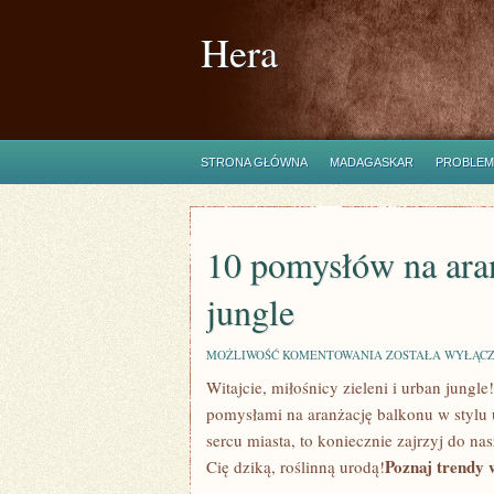
Hera
STRONA GŁÓWNA
MADAGASKAR
PROBLEM
10 pomysłów na aran
jungle
10
MOŻLIWOŚĆ KOMENTOWANIA
ZOSTAŁA WYŁĄC
POMYSŁÓW
Witajcie, miłośnicy zieleni i urban jungle
NA
ARANŻACJĘ
pomysłami ‍na aranżację balkonu w stylu 
BALKONU
W
sercu miasta, to koniecznie zajrzyj do n
STYLU
Poznaj trendy 
Cię⁣ dziką, roślinną urodą!
URBAN
JUNGLE