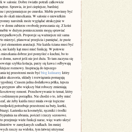
k w salonie. Dobre światło potrafi całkowicie
ętrze. Sprawia, że jest cieplejsze, bardziej
lne i przyjemniejsze po zmroku. Meble powinny być
e do skali mieszkania. W salonie o niewielkim
gromny narożnik może wyglądać atrakcyjnie w
le w domu zabierze swobodę poruszania się. Z kolei
 meble w dużym pomieszczeniu mogą sprawiać
przypadkowych. Proporcje są ważniejsze niż sama
o mierzyć, planować przejścia i pamiętać, że puste
ż jest elementem aranżacji. Nie każda ściana musi być
a, nie każdy kąt musi mieć funkcję. W połowie
 mieszkania dobrze jest pomyśleć o kuchni, bo to
ce domu, nawet jeśli nie jest duża. To tam zaczyna się
owstaje szybka kolacja, parzy się kawa i odbywają
klejsze rozmowy. Inspiracją do lepszego
ania tej przestrzeni może być
blog kulinarny
który
jakie akcesoria, układy i rozwiązania pomagają
ygodniej. Czasem jedna dodatkowa półka, lepsza
a przypraw albo większy blat roboczy zmieniają
ż kosztowny remont. Przechowywanie to temat, który
o codziennym porządku. Nie chodzi o to, żeby mieć
af, ale żeby każda rzecz miała swoje logiczne
rzedpokój potrzebuje przestrzeni na buty, kurtki,
obiazgi. Łazienka na kosmetyki, ręczniki i środki
 Sypialnia na ubrania, pościel i rzeczy sezonowe.
to przejmuje wiele funkcji naraz, więc warto ukryć
edmiotów w zamykanych szafkach. Im mniej
wych rzeczy na widoku, tym łatwiej utrzymać