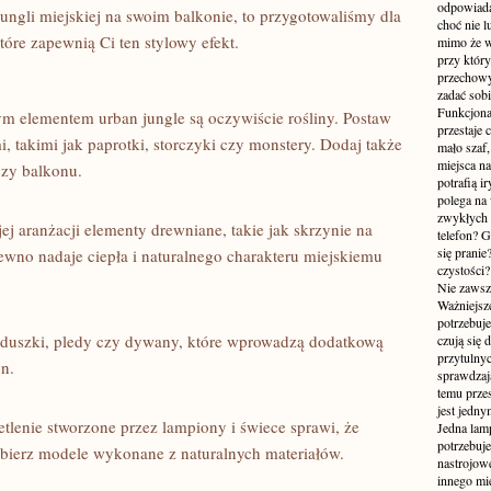
odpowiada
żungli‌ miejskiej na swoim balkonie, to przygotowaliśmy dla
choć nie l
które zapewnią Ci ten stylowy efekt.
mimo że w
przy któr
przechowy
zadać sobi
Funkcjona
zym elementem urban ‍jungle są ‍oczywiście rośliny. Postaw
przestaje 
, takimi jak paprotki, storczyki‌ czy monstery. Dodaj także
mało szaf,
miejsca n
ęczy balkonu.
potrafią i
polega na
zwykłych 
 aranżacji elementy drewniane, ⁣takie jak ⁢skrzynie na
telefon? 
się prani
ewno⁢ nadaje ciepła i naturalnego charakteru miejskiemu
czystości
Nie zawsze
Ważniejsze
potrzebuje
poduszki, pledy czy dywany,⁢ które wprowadzą‍ dodatkową
czują się 
przytulny
n.
sprawdzają
temu przes
jest jedny
tlenie stworzone przez lampiony i świece sprawi, że
Jedna lam
potrzebuje
bierz modele wykonane z naturalnych materiałów.
nastrojow
innego mie