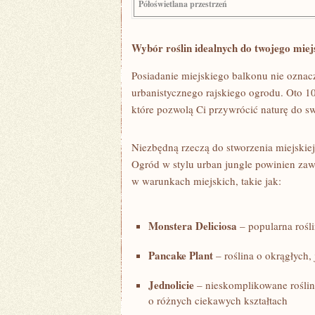
Półoświetlana przestrzeń
Wybór roślin idealnych do twojego miej
Posiadanie miejskiego balkonu ‍nie ozna
urbanistycznego rajskiego ogrodu. Oto 10
które pozwolą Ci przywrócić naturę do sw
Niezbędną rzeczą do ​stworzenia miejskiej
Ogród w stylu urban jungle powinien zawi
w warunkach miejskich,⁤ takie ⁤jak:
Monstera Deliciosa
– popularna​ rośl
Pancake Plant
– roślina ​o ‌okrągłych
Jednolicie
– nieskomplikowane ⁤roślin
o różnych ciekawych kształtach