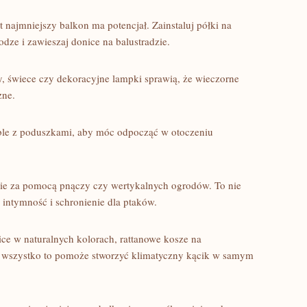
 najmniejszy balkon ma potencjał. Zainstaluj półki na
łodze i‌ zawieszaj donice‌ na balustradzie.
, świece czy dekoracyjne lampki sprawią, że wieczorne
zne.
le z poduszkami, aby móc odpocząć⁤ w ‍otoczeniu
e za pomocą‌ pnączy‍ czy wertykalnych ​ogrodów. To ‌nie
 intymność i schronienie dla ptaków.
ce w naturalnych kolorach, rattanowe kosze na
 wszystko to pomoże stworzyć klimatyczny kącik w samym⁣