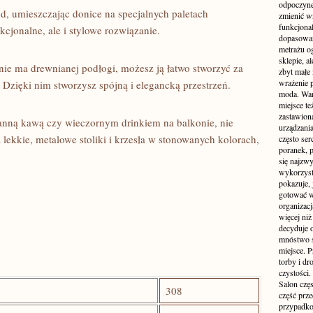
odpoczyne
d, umieszczając donice na‍ specjalnych paletach
zmienić wn
funkcjona
kcjonalne, ale i​ stylowe⁢ rozwiązanie.
dopasowan
metrażu o
sklepie, a
nie ma drewnianej podłogi, możesz ją łatwo⁣ stworzyć za
zbyt małe
wrażenie 
zięki nim stworzysz spójną i ‍elegancką ⁢przestrzeń.
moda. Wart
miejsce te
zastawion
oranną ​kawą ‌czy wieczornym drinkiem⁤ na balkonie, nie
urządzania
kkie, metalowe stoliki i krzesła w stonowanych‌ kolorach,
często ser
poranek, p
się najzwy
wykorzyst
pokazuje, 
gotować w
organizacj
więcej ni
decyduje 
mnóstwo sz
miejsce. P
torby i dr
czystości.
Salon częs
308
część prz
przypadko