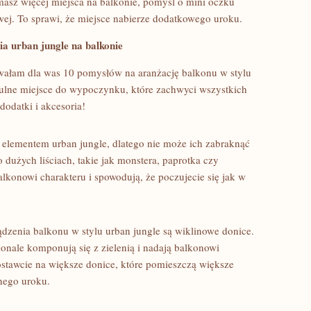
masz⁢ więcej ⁤miejsca na balkonie, pomyśl o mini​ oczku
wej. To sprawi, że miejsce nabierze dodatkowego uroku.
nia urban jungle na balkonie
towałam dla was 10 pomysłów na aranżację balkonu w stylu
ytulne miejsce do‌ wypoczynku, które zachwyci wszystkich
‍dodatki i akcesoria!
m elementem urban jungle, dlatego nie ⁣może ich zabraknąć⁤
o dużych liściach, takie jak monstera, paprotka czy
lkonowi ⁤charakteru i⁤ spowodują, że poczujecie się jak w
zenia balkonu w stylu urban jungle ‌są​ wiklinowe donice.
konale komponują się z zielenią i ‍nadają balkonowi
stawcie na większe donice, które pomieszczą większe‍
lnego uroku.