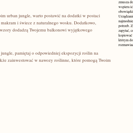
zmusza do
wspiera i
obowiązki,
m ⁣urban jungle,⁣ warto postawić na dodatki w postaci
Urządzani
najmodnie
h makram i świece ‍z naturalnego wosku. Dodatkowo,
potrzeb. Z
ne wzory dodadzą Twojemu balkonowi wyjątkowego
zapytać, c
kopiować 
którym do
rozmawiać
 jungle, pamiętaj o‍ odpowiedniej ekspozycji roślin na
akże zainwestować w nawozy roślinne, które ⁤pomogą Twoim