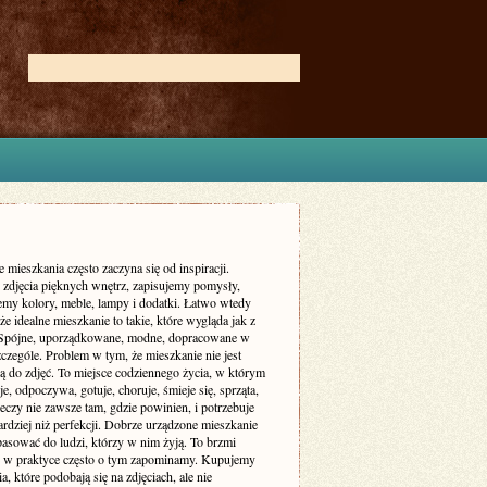
 mieszkania często zaczyna się od inspiracji.
zdjęcia pięknych wnętrz, zapisujemy pomysły,
my kolory, meble, lampy i dodatki. Łatwo wtedy
że idealne mieszkanie to takie, które wygląda jak z
 Spójne, uporządkowane, modne, dopracowane w
czególe. Problem w tym, że mieszkanie nie jest
ą do zdjęć. To miejsce codziennego życia, w którym
je, odpoczywa, gotuje, choruje, śmieje się, sprząta,
eczy nie zawsze tam, gdzie powinien, i potrzebuje
rdziej niż perfekcji. Dobrze urządzone mieszkanie
asować do ludzi, którzy w nim żyją. To brzmi
le w praktyce często o tym zapominamy. Kupujemy
a, które podobają się na zdjęciach, ale nie