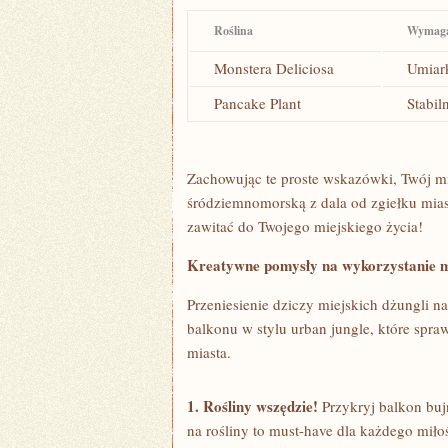
Roślina
Wymaga
Monstera Deliciosa
Umiark
Pancake Plant
Stabil
Zachowując te proste wskazówki, ⁤Twój mie
śródziemnomorską z dala od zgiełku miasta
zawitać do Twojego miejskiego życia!
Kreatywne pomysły⁣ na wykorzystanie mi
Przeniesienie dziczy miejskich dżungli 
balkonu w stylu urban‌ jungle, które⁣ spra
miasta.
1. ‍Rośliny wszędzie!
Przykryj balkon bujną
na rośliny to must-have dla ⁤każdego miłoś