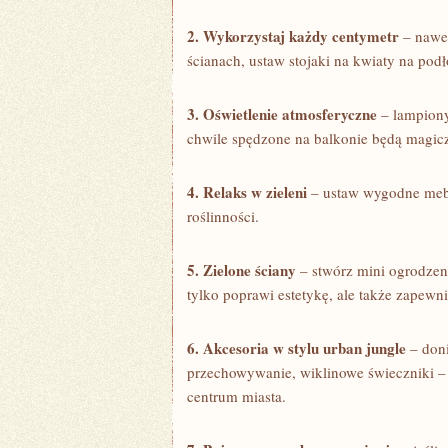
2. Wykorzystaj każdy centymetr
– nawet
‌ścianach,​ ustaw ​stojaki na kwiaty‌ na pod
3. Oświetlenie atmosferyczne
– lampiony
chwile spędzone na balkonie będą magic
4. Relaks w zieleni
– ustaw‌ wygodne meb
roślinności.
5. Zielone ściany
– stwórz mini ogrodzeni
tylko poprawi estetykę, ale także zapewni
6. Akcesoria w stylu‍ urban jungle
– doni
przechowywanie, wiklinowe świeczniki –
centrum miasta.