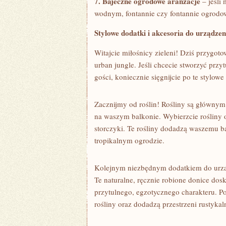
7. Bajeczne ogrodowe aranżacje
– jeśli 
wodnym, ⁤fontannie czy fontannie ogrodo
Stylowe ‌dodatki​ i akcesoria do urządze
Witajcie miłośnicy zieleni! Dziś przygo
urban jungle. Jeśli chcecie stworzyć prz
gości,​ koniecznie sięgnijcie po te stylowe 
Zacznijmy ‌od ‌roślin! Rośliny są⁤ główny
na waszym ⁣balkonie. Wybierzcie rośliny​ 
storczyki. ‍Te rośliny dodadzą waszemu ba
tropikalnym ogrodzie.
Kolejnym niezbędnym⁢ dodatkiem do urząd
Te naturalne, ręcznie ⁢robione donice dos
przytulnego, egzotycznego charakteru. Po
rośliny oraz dodadzą ​przestrzeni rustyka