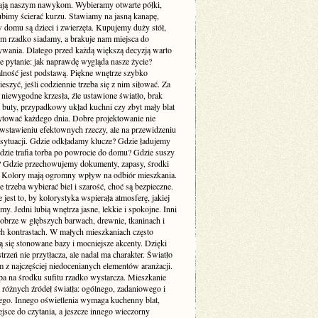
ją naszym nawykom. Wybieramy otwarte półki,
ubimy ścierać kurzu. Stawiamy na jasną kanapę,
 domu są dzieci i zwierzęta. Kupujemy duży stół,
ym rzadko siadamy, a brakuje nam miejsca do
wania. Dlatego przed każdą większą decyzją warto
e pytanie: jak naprawdę wygląda nasze życie?
lność jest podstawą. Piękne wnętrze szybko
cieszyć, jeśli codziennie trzeba się z nim siłować. Za
 niewygodne krzesła, źle ustawione światło, brak
a buty, przypadkowy układ kuchni czy zbyt mały blat
rytować każdego dnia. Dobre projektowanie nie
 wstawieniu efektownych rzeczy, ale na przewidzeniu
sytuacji. Gdzie odkładamy klucze? Gdzie ładujemy
Gdzie trafia torba po powrocie do domu? Gdzie suszy
e? Gdzie przechowujemy dokumenty, zapasy, środki
? Kolory mają ogromny wpływ na odbiór mieszkania.
 trzeba wybierać biel i szarość, choć są bezpieczne.
 jest to, by kolorystyka wspierała atmosferę, jakiej
my. Jedni lubią wnętrza jasne, lekkie i spokojne. Inni
dobrze w głębszych barwach, drewnie, tkaninach i
ch kontrastach. W małych mieszkaniach często
 się stonowane bazy i mocniejsze akcenty. Dzięki
trzeń nie przytłacza, ale nadal ma charakter. Światło
m z najczęściej niedocenianych elementów aranżacji.
pa na środku sufitu rzadko wystarcza. Mieszkanie
 różnych źródeł światła: ogólnego, zadaniowego i
ego. Innego oświetlenia wymaga kuchenny blat,
jsce do czytania, a jeszcze innego wieczorny