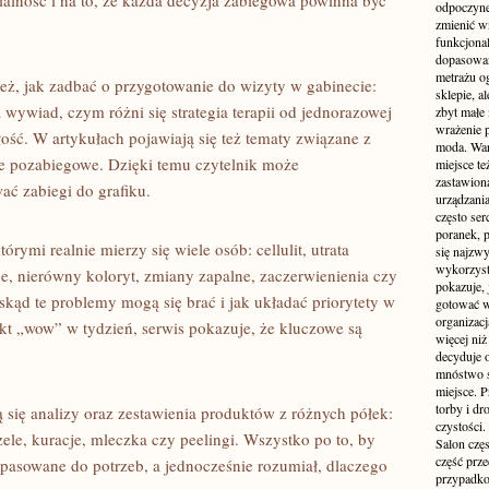
ialność i na to, że każda decyzja zabiegowa powinna być
odpoczyne
zmienić wn
funkcjona
dopasowan
metrażu o
ż, jak zadbać o przygotowanie do wizyty w gabinecie:
sklepie, a
 wywiad, czym różni się strategia terapii od jednorazowej
zbyt małe
wrażenie 
łość. W artykułach pojawiają się też tematy związane z
moda. Wart
e pozabiegowe. Dzięki temu czytelnik może
miejsce te
zastawion
ać zabiegi do grafiku.
urządzania
często ser
poranek, p
ymi realnie mierzy się wiele osób: cellulit, utrata
się najzwy
wykorzyst
ne, nierówny koloryt, zmiany zapalne, zaczerwienienia czy
pokazuje, 
skąd te problemy mogą się brać i jak układać priorytety w
gotować w
organizacj
kt „wow” w tydzień, serwis pokazuje, że kluczowe są
więcej ni
decyduje 
mnóstwo sz
miejsce. P
torby i dr
 się analizy oraz zestawienia produktów z różnych półek:
czystości.
ele, kuracje, mleczka czy peelingi. Wszystko po to, by
Salon częs
część prz
pasowane do potrzeb, a jednocześnie rozumiał, dlaczego
przypadko