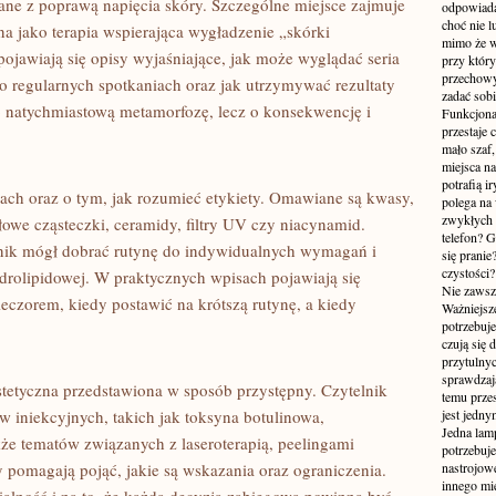
ązane z poprawą napięcia skóry. Szczególne miejsce zajmuje
odpowiada
choć nie l
a jako terapia wspierająca wygładzenie „skórki
mimo że w
ojawiają się opisy wyjaśniające, jak może wyglądać seria
przy któr
przechowy
 regularnych spotkaniach oraz jak utrzymywać rezultaty
zadać sobi
o natychmiastową metamorfozę, lecz o konsekwencję i
Funkcjona
przestaje 
mało szaf,
miejsca n
potrafią i
ch oraz o tym, jak rozumieć etykiety. Omawiane są kwasy,
polega na
zwykłych 
łowe cząsteczki, ceramidy, filtry UV czy niacynamid.
telefon? 
lnik mógł dobrać rutynę do indywidualnych wymagań i
się prani
czystości
drolipidowej. W praktycznych wpisach pojawiają się
Nie zawsze
ieczorem, kiedy postawić na krótszą rutynę, a kiedy
Ważniejsze
potrzebuje
czują się 
przytulny
sprawdzają
tetyczna przedstawiona w sposób przystępny. Czytelnik
temu przes
 iniekcyjnych, takich jak toksyna botulinowa,
jest jedny
Jedna lam
kże tematów związanych z laseroterapią, peelingami
potrzebuje
 pomagają pojąć, jakie są wskazania oraz ograniczenia.
nastrojow
innego mie