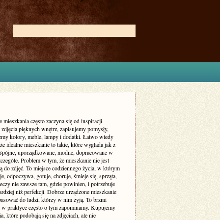
 mieszkania często zaczyna się od inspiracji.
zdjęcia pięknych wnętrz, zapisujemy pomysły,
my kolory, meble, lampy i dodatki. Łatwo wtedy
że idealne mieszkanie to takie, które wygląda jak z
 Spójne, uporządkowane, modne, dopracowane w
czególe. Problem w tym, że mieszkanie nie jest
ą do zdjęć. To miejsce codziennego życia, w którym
je, odpoczywa, gotuje, choruje, śmieje się, sprząta,
eczy nie zawsze tam, gdzie powinien, i potrzebuje
rdziej niż perfekcji. Dobrze urządzone mieszkanie
asować do ludzi, którzy w nim żyją. To brzmi
le w praktyce często o tym zapominamy. Kupujemy
a, które podobają się na zdjęciach, ale nie