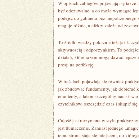
W opisach zabiegów pojawiają się także
być odczuwalne, a co może wymagać leps
podejść do gabinetu bez niepotrzebnego s
reaguje różnie, a efekty zależą od zesta
To źródło wiedzy pokazuje też, jak łącz
aktywnością i odpoczynkiem. To podejście
działań, które razem mogą dawać lepsze re
presji na perfekcję.
W treściach pojawiają się również prakt
jak zbudować fundamenty, jak dobierać k
emolienty, a latem szczególny nacisk war
czytelnikowi oszczędzić czas i skupić się
Całość jest utrzymana w stylu praktycznym
jest tłumaczenie. Zamiast jednego „magic
temu strona staje się miejscem, do które