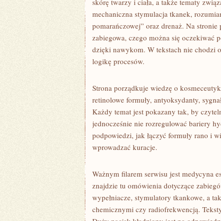
skórę twarzy i ciała, a także tematy zwi
mechaniczna stymulacja tkanek, rozumian
pomarańczowej” oraz drenaż. Na stronie p
zabiegowa, czego można się oczekiwać po
dzięki nawykom. W tekstach nie chodzi 
logikę procesów.
Strona porządkuje wiedzę o kosmeceutyka
retinolowe formuły, antyoksydanty, sygna
Każdy temat jest pokazany tak, by czyte
jednocześnie nie rozregulować bariery hy
podpowiedzi, jak łączyć formuły rano i w
wprowadzać kuracje.
Ważnym filarem serwisu jest medycyna es
znajdzie tu omówienia dotyczące zabiegów
wypełniacze, stymulatory tkankowe, a ta
chemicznymi czy radiofrekwencją. Teksty