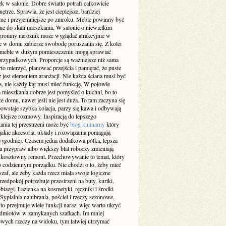
k w salonie. Dobre światło potrafi całkowicie
ętrze. Sprawia, że jest cieplejsze, bardziej
lne i przyjemniejsze po zmroku. Meble powinny być
e do skali mieszkania. W salonie o niewielkim
gromny narożnik może wyglądać atrakcyjnie w
le w domu zabierze swobodę poruszania się. Z kolei
 meble w dużym pomieszczeniu mogą sprawiać
przypadkowych. Proporcje są ważniejsze niż sama
o mierzyć, planować przejścia i pamiętać, że puste
ż jest elementem aranżacji. Nie każda ściana musi być
a, nie każdy kąt musi mieć funkcję. W połowie
 mieszkania dobrze jest pomyśleć o kuchni, bo to
ce domu, nawet jeśli nie jest duża. To tam zaczyna się
owstaje szybka kolacja, parzy się kawa i odbywają
klejsze rozmowy. Inspiracją do lepszego
ania tej przestrzeni może być
blog kulinarny
który
jakie akcesoria, układy i rozwiązania pomagają
ygodniej. Czasem jedna dodatkowa półka, lepsza
a przypraw albo większy blat roboczy zmieniają
ż kosztowny remont. Przechowywanie to temat, który
o codziennym porządku. Nie chodzi o to, żeby mieć
af, ale żeby każda rzecz miała swoje logiczne
rzedpokój potrzebuje przestrzeni na buty, kurtki,
obiazgi. Łazienka na kosmetyki, ręczniki i środki
 Sypialnia na ubrania, pościel i rzeczy sezonowe.
to przejmuje wiele funkcji naraz, więc warto ukryć
edmiotów w zamykanych szafkach. Im mniej
wych rzeczy na widoku, tym łatwiej utrzymać