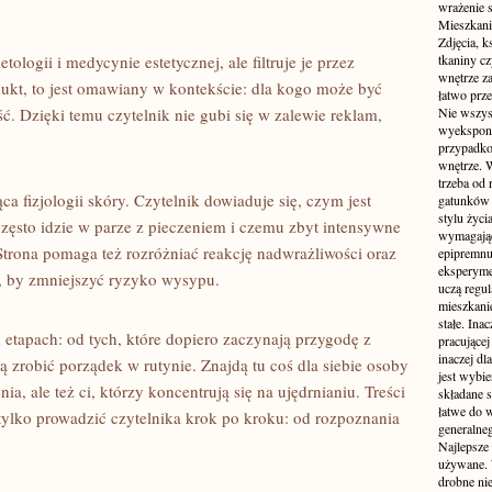
wrażenie s
Mieszkani
Zdjęcia, k
logii i medycynie estetycznej, ale filtruje je przez
tkaniny c
wnętrze z
dukt, to jest omawiany w kontekście: dla kogo może być
łatwo prze
ć. Dzięki temu czytelnik nie gubi się w zalewie reklam,
Nie wszys
wyekspono
przypadkow
wnętrze. 
trzeba od
 fizjologii skóry. Czytelnik dowiaduje się, czym jest
gatunków 
stylu życ
często idzie w parze z pieczeniem i czemu zbyt intensywne
wymagające
Strona pomaga też rozróżniać reakcję nadwrażliwości oraz
epipremnum
eksperyme
, by zmniejszyć ryzyko wysypu.
uczą regul
mieszkani
stałe. Inac
 etapach: od tych, które dopiero zaczynają przygodę z
pracującej
inaczej dl
ą zrobić porządek w rutynie. Znajdą tu coś dla siebie osoby
jest wybi
a, ale też ci, którzy koncentrują się na ujędrnianiu. Treści
składane s
łatwe do 
 tylko prowadzić czytelnika krok po kroku: od rozpoznania
generalne
Najlepsze
używane. 
drobne ni