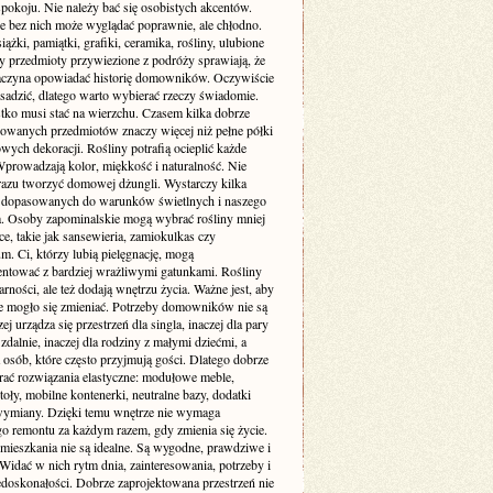
pokoju. Nie należy bać się osobistych akcentów.
e bez nich może wyglądać poprawnie, ale chłodno.
siążki, pamiątki, grafiki, ceramika, rośliny, ulubione
zy przedmioty przywiezione z podróży sprawiają, że
aczyna opowiadać historię domowników. Oczywiście
sadzić, dlatego warto wybierać rzeczy świadomie.
tko musi stać na wierzchu. Czasem kilka dobrze
wanych przedmiotów znaczy więcej niż pełne półki
ych dekoracji. Rośliny potrafią ocieplić każde
Wprowadzają kolor, miękkość i naturalność. Nie
 razu tworzyć domowej dżungli. Wystarczy kilka
dopasowanych do warunków świetlnych i naszego
ia. Osoby zapominalskie mogą wybrać rośliny mniej
, takie jak sansewieria, zamiokulkas czy
. Ci, którzy lubią pielęgnację, mogą
ntować z bardziej wrażliwymi gatunkami. Rośliny
arności, ale też dodają wnętrzu życia. Ważne jest, aby
e mogło się zmieniać. Potrzeby domowników nie są
zej urządza się przestrzeń dla singla, inaczej dla pary
 zdalnie, inaczej dla rodziny z małymi dziećmi, a
a osób, które często przyjmują gości. Dlatego dobrze
erać rozwiązania elastyczne: modułowe meble,
toły, mobilne kontenerki, neutralne bazy, dodatki
wymiany. Dzięki temu wnętrze nie wymaga
go remontu za każdym razem, gdy zmienia się życie.
 mieszkania nie są idealne. Są wygodne, prawdziwe i
Widać w nich rytm dnia, zainteresowania, potrzeby i
edoskonałości. Dobrze zaprojektowana przestrzeń nie