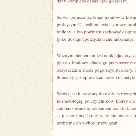
dany kompleks działa i jak go łączyć.
Serwis porusza też temat trendów w kosmeto
praktyczność. Jeśli pojawia się nowy pro
trafiony, a kto powinien zachować czujnoś
tylko dostaje uporządkowane informacje.
Ważnym elementem jest edukacja dotycząca
płaszcz lipidowy, dlaczego przesuszenie 
oczyszczanie może pogorszyć stan cery. 
tłumaczy, jak sprawdzać nowe kosmetyki
Serwis jest kierowany do osób na różnych
kosmetologią, po czytelników, którzy chc
zainteresowane opóźnianiem oznak starzeni
są pisane z myślą o tym, by nie mieszać,
problemu do wyboru rozwiązań.