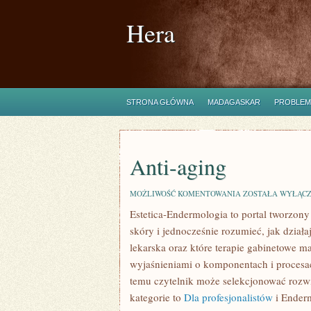
Hera
STRONA GŁÓWNA
MADAGASKAR
PROBLEM
Anti-aging
ANTI-
MOŻLIWOŚĆ KOMENTOWANIA
ZOSTAŁA WYŁĄC
AGING
Estetica-Endermologia to portal tworzon
skóry i jednocześnie rozumieć, jak działa
lekarska oraz które terapie gabinetowe m
wyjaśnieniami o komponentach i procesac
temu czytelnik może selekcjonować rozw
kategorie to
Dla profesjonalistów
i Ender