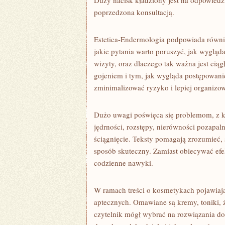
Duży nacisk kładziony jest na odpowiedz
poprzedzona konsultacją.
Estetica-Endermologia podpowiada równie
jakie pytania warto poruszyć, jak wygląda
wizyty, oraz dlaczego tak ważna jest ciąg
gojeniem i tym, jak wygląda postępowani
zminimalizować ryzyko i lepiej organizow
Dużo uwagi poświęca się problemom, z któr
jędrności, rozstępy, nierówności pozapal
ściągnięcie. Teksty pomagają zrozumieć, 
sposób skuteczny. Zamiast obiecywać efe
codzienne nawyki.
W ramach treści o kosmetykach pojawiają
aptecznych. Omawiane są kremy, toniki, ż
czytelnik mógł wybrać na rozwiązania do