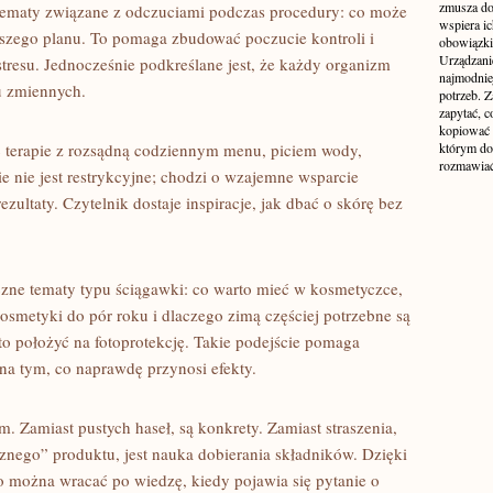
zmusza do
 tematy związane z odczuciami podczas procedury: co może
wspiera i
zego planu. To pomaga zbudować poczucie kontroli i
obowiązki,
Urządzani
tresu. Jednocześnie podkreślane jest, że każdy organizm
najmodnie
wu zmiennych.
potrzeb. Z
zapytać, c
kopiować 
yć terapie z rozsądną codziennym menu, piciem wody,
którym do
rozmawiać
 nie jest restrykcyjne; chodzi o wzajemne wsparcie
zultaty. Czytelnik dostaje inspiracje, jak dbać o skórę bez
yczne tematy typu ściągawki: co warto mieć w kosmetyczce,
osmetyki do pór roku i dlaczego zimą częściej potrzebne są
to położyć na fotoprotekcję. Takie podejście pomaga
 na tym, co naprawdę przynosi efekty.
. Zamiast pustych haseł, są konkrety. Zamiast straszenia,
znego” produktu, jest nauka dobierania składników. Dzięki
go można wracać po wiedzę, kiedy pojawia się pytanie o