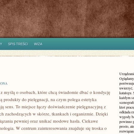
Y
SPIS TREŚCI
WIZA
Urządzanie
Oglądamy 
porównuje
ZONA
uwierzyć, 
y z myślą o osobach, które chcą świadomie dbać o kondycję
katalogu.
każdym sz
ją produkty do pielęgnacji, na czym polega estetyka
scenografi
ają sens. To miejsce łączy doświadczenie pielęgnacyjną z
ktoś pracu
odkłada rz
h zachodzących w skórze, tkankach i organizmie. Dzięki
wygody ba
iązania pewniej oraz unikać modowe hasła. Ciekawe
powinno p
prosto, a
mologia. W centrum zainteresowania znajduje się troska o
rozwiązani