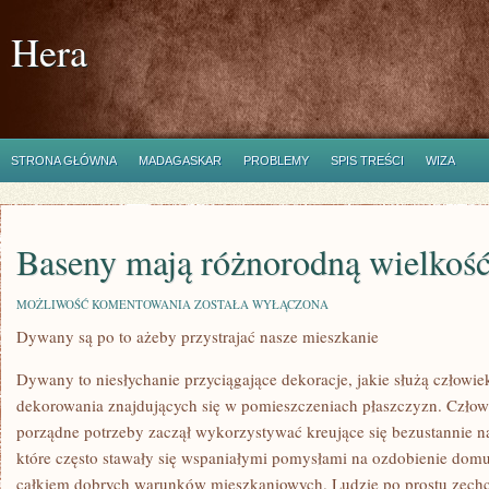
Hera
STRONA GŁÓWNA
MADAGASKAR
PROBLEMY
SPIS TREŚCI
WIZA
Baseny mają różnorodną wielkoś
BASENY
MOŻLIWOŚĆ KOMENTOWANIA
ZOSTAŁA WYŁĄCZONA
MAJĄ
Dywany są po to ażeby przystrajać nasze mieszkanie
RÓŻNORODNĄ
WIELKOŚĆ
Dywany to niesłychanie przyciągające dekoracje, jakie służą człowi
dekorowania znajdujących się w pomieszczeniach płaszczyzn. Człow
porządne potrzeby zaczął wykorzystywać kreujące się bezustannie 
które często stawały się wspaniałymi pomysłami na ozdobienie domu 
całkiem dobrych warunków mieszkaniowych. Ludzie po prostu zechci