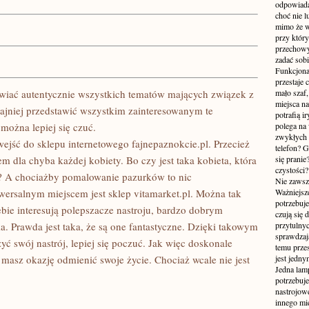
odpowiada
choć nie l
mimo że w
przy któr
przechowy
zadać sobi
Funkcjona
przestaje 
wiać autentycznie wszystkich tematów mających związek z
mało szaf,
miejsca n
zajniej przedstawić wszystkim zainteresowanym te
potrafią i
można lepiej się czuć.
polega na
zwykłych 
jść do sklepu internetowego fajnepaznokcie.pl. Przecież
telefon? 
m dla chyba każdej kobiety. Bo czy jest taka kobieta, która
się prani
czystości
? A chociażby pomalowanie pazurków to nic
Nie zawsze
wersalnym miejscem jest sklep vitamarket.pl. Można tak
Ważniejsze
potrzebuje
ebie interesują polepszacze nastroju, bardzo dobrym
czują się 
. Prawda jest taka, że są one fantastyczne. Dzięki takowym
przytulny
sprawdzają
 swój nastrój, lepiej się poczuć. Jak więc doskonale
temu przes
masz okazję odmienić swoje życie. Chociaż wcale nie jest
jest jedny
Jedna lam
potrzebuje
nastrojow
innego mie