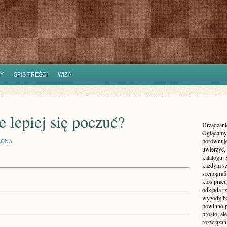
Y
SPIS TREŚCI
WIZA
e lepiej się poczuć?
Urządzanie
Oglądamy 
porównuje
ZONA
uwierzyć, 
katalogu.
każdym sz
scenografi
ktoś pracu
odkłada rz
wygody ba
powinno p
prosto, a
rozwiązani