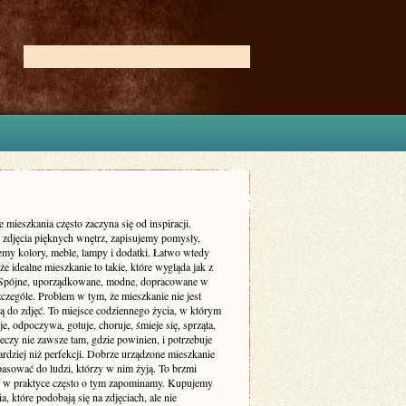
 mieszkania często zaczyna się od inspiracji.
zdjęcia pięknych wnętrz, zapisujemy pomysły,
my kolory, meble, lampy i dodatki. Łatwo wtedy
że idealne mieszkanie to takie, które wygląda jak z
 Spójne, uporządkowane, modne, dopracowane w
czególe. Problem w tym, że mieszkanie nie jest
ą do zdjęć. To miejsce codziennego życia, w którym
je, odpoczywa, gotuje, choruje, śmieje się, sprząta,
eczy nie zawsze tam, gdzie powinien, i potrzebuje
rdziej niż perfekcji. Dobrze urządzone mieszkanie
asować do ludzi, którzy w nim żyją. To brzmi
le w praktyce często o tym zapominamy. Kupujemy
a, które podobają się na zdjęciach, ale nie