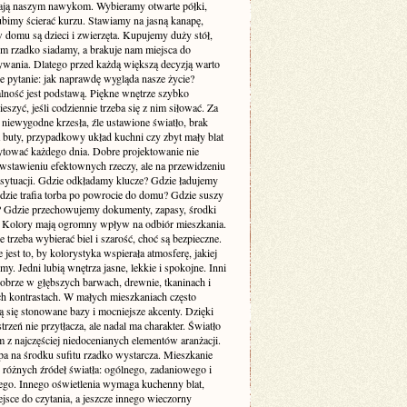
ją naszym nawykom. Wybieramy otwarte półki,
ubimy ścierać kurzu. Stawiamy na jasną kanapę,
 domu są dzieci i zwierzęta. Kupujemy duży stół,
ym rzadko siadamy, a brakuje nam miejsca do
wania. Dlatego przed każdą większą decyzją warto
e pytanie: jak naprawdę wygląda nasze życie?
lność jest podstawą. Piękne wnętrze szybko
cieszyć, jeśli codziennie trzeba się z nim siłować. Za
 niewygodne krzesła, źle ustawione światło, brak
a buty, przypadkowy układ kuchni czy zbyt mały blat
rytować każdego dnia. Dobre projektowanie nie
 wstawieniu efektownych rzeczy, ale na przewidzeniu
sytuacji. Gdzie odkładamy klucze? Gdzie ładujemy
Gdzie trafia torba po powrocie do domu? Gdzie suszy
e? Gdzie przechowujemy dokumenty, zapasy, środki
? Kolory mają ogromny wpływ na odbiór mieszkania.
 trzeba wybierać biel i szarość, choć są bezpieczne.
 jest to, by kolorystyka wspierała atmosferę, jakiej
my. Jedni lubią wnętrza jasne, lekkie i spokojne. Inni
dobrze w głębszych barwach, drewnie, tkaninach i
ch kontrastach. W małych mieszkaniach często
 się stonowane bazy i mocniejsze akcenty. Dzięki
trzeń nie przytłacza, ale nadal ma charakter. Światło
m z najczęściej niedocenianych elementów aranżacji.
pa na środku sufitu rzadko wystarcza. Mieszkanie
 różnych źródeł światła: ogólnego, zadaniowego i
ego. Innego oświetlenia wymaga kuchenny blat,
jsce do czytania, a jeszcze innego wieczorny