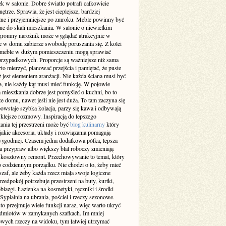
k w salonie. Dobre światło potrafi całkowicie
ętrze. Sprawia, że jest cieplejsze, bardziej
lne i przyjemniejsze po zmroku. Meble powinny być
e do skali mieszkania. W salonie o niewielkim
gromny narożnik może wyglądać atrakcyjnie w
le w domu zabierze swobodę poruszania się. Z kolei
 meble w dużym pomieszczeniu mogą sprawiać
przypadkowych. Proporcje są ważniejsze niż sama
o mierzyć, planować przejścia i pamiętać, że puste
ż jest elementem aranżacji. Nie każda ściana musi być
a, nie każdy kąt musi mieć funkcję. W połowie
 mieszkania dobrze jest pomyśleć o kuchni, bo to
ce domu, nawet jeśli nie jest duża. To tam zaczyna się
owstaje szybka kolacja, parzy się kawa i odbywają
klejsze rozmowy. Inspiracją do lepszego
ania tej przestrzeni może być
blog kulinarny
który
jakie akcesoria, układy i rozwiązania pomagają
ygodniej. Czasem jedna dodatkowa półka, lepsza
a przypraw albo większy blat roboczy zmieniają
ż kosztowny remont. Przechowywanie to temat, który
o codziennym porządku. Nie chodzi o to, żeby mieć
af, ale żeby każda rzecz miała swoje logiczne
rzedpokój potrzebuje przestrzeni na buty, kurtki,
obiazgi. Łazienka na kosmetyki, ręczniki i środki
 Sypialnia na ubrania, pościel i rzeczy sezonowe.
to przejmuje wiele funkcji naraz, więc warto ukryć
edmiotów w zamykanych szafkach. Im mniej
wych rzeczy na widoku, tym łatwiej utrzymać