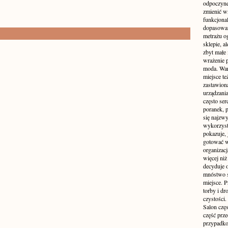
odpoczyne
zmienić wn
funkcjona
dopasowan
metrażu o
sklepie, a
zbyt małe
wrażenie 
moda. Wart
miejsce te
zastawion
urządzania
często ser
poranek, p
się najzwy
wykorzyst
pokazuje, 
gotować w
organizacj
więcej ni
decyduje 
mnóstwo sz
miejsce. P
torby i dr
czystości.
Salon częs
część prz
przypadko