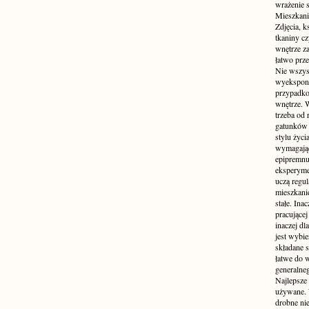
wrażenie s
Mieszkani
Zdjęcia, k
tkaniny c
wnętrze z
łatwo prze
Nie wszys
wyekspono
przypadkow
wnętrze. 
trzeba od
gatunków 
stylu życ
wymagające
epipremnum
eksperyme
uczą regul
mieszkani
stałe. Inac
pracującej
inaczej dl
jest wybi
składane s
łatwe do 
generalne
Najlepsze
używane. 
drobne ni