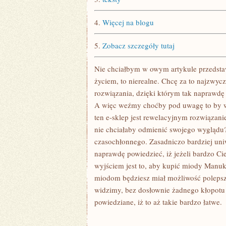
4.
Więcej na blogu
5.
Zobacz szczegóły tutaj
Nie chciałbym w owym artykule przedsta
życiem, to nierealne. Chcę za to najzwyc
rozwiązania, dzięki którym tak naprawdę 
A więc weźmy choćby pod uwagę to by we
ten e-sklep jest rewelacyjnym rozwiązanie
nie chciałaby odmienić swojego wyglądu
czasochłonnego. Zasadniczo bardziej uni
naprawdę powiedzieć, iż jeżeli bardzo Ci
wyjściem jest to, aby kupić miody Manuka
miodom będziesz miał możliwość polepszyć
widzimy, bez dosłownie żadnego kłopotu 
powiedziane, iż to aż takie bardzo łatwe.