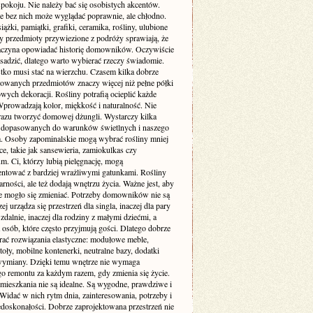
pokoju. Nie należy bać się osobistych akcentów.
e bez nich może wyglądać poprawnie, ale chłodno.
siążki, pamiątki, grafiki, ceramika, rośliny, ulubione
zy przedmioty przywiezione z podróży sprawiają, że
aczyna opowiadać historię domowników. Oczywiście
sadzić, dlatego warto wybierać rzeczy świadomie.
tko musi stać na wierzchu. Czasem kilka dobrze
wanych przedmiotów znaczy więcej niż pełne półki
ych dekoracji. Rośliny potrafią ocieplić każde
Wprowadzają kolor, miękkość i naturalność. Nie
 razu tworzyć domowej dżungli. Wystarczy kilka
dopasowanych do warunków świetlnych i naszego
ia. Osoby zapominalskie mogą wybrać rośliny mniej
, takie jak sansewieria, zamiokulkas czy
. Ci, którzy lubią pielęgnację, mogą
ntować z bardziej wrażliwymi gatunkami. Rośliny
arności, ale też dodają wnętrzu życia. Ważne jest, aby
e mogło się zmieniać. Potrzeby domowników nie są
zej urządza się przestrzeń dla singla, inaczej dla pary
 zdalnie, inaczej dla rodziny z małymi dziećmi, a
a osób, które często przyjmują gości. Dlatego dobrze
erać rozwiązania elastyczne: modułowe meble,
toły, mobilne kontenerki, neutralne bazy, dodatki
wymiany. Dzięki temu wnętrze nie wymaga
go remontu za każdym razem, gdy zmienia się życie.
 mieszkania nie są idealne. Są wygodne, prawdziwe i
Widać w nich rytm dnia, zainteresowania, potrzeby i
edoskonałości. Dobrze zaprojektowana przestrzeń nie