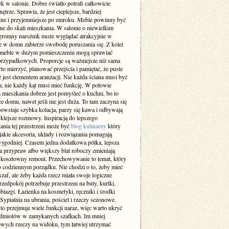
k w salonie. Dobre światło potrafi całkowicie
ętrze. Sprawia, że jest cieplejsze, bardziej
lne i przyjemniejsze po zmroku. Meble powinny być
e do skali mieszkania. W salonie o niewielkim
gromny narożnik może wyglądać atrakcyjnie w
le w domu zabierze swobodę poruszania się. Z kolei
 meble w dużym pomieszczeniu mogą sprawiać
przypadkowych. Proporcje są ważniejsze niż sama
o mierzyć, planować przejścia i pamiętać, że puste
ż jest elementem aranżacji. Nie każda ściana musi być
a, nie każdy kąt musi mieć funkcję. W połowie
 mieszkania dobrze jest pomyśleć o kuchni, bo to
ce domu, nawet jeśli nie jest duża. To tam zaczyna się
owstaje szybka kolacja, parzy się kawa i odbywają
klejsze rozmowy. Inspiracją do lepszego
ania tej przestrzeni może być
blog kulinarny
który
jakie akcesoria, układy i rozwiązania pomagają
ygodniej. Czasem jedna dodatkowa półka, lepsza
a przypraw albo większy blat roboczy zmieniają
ż kosztowny remont. Przechowywanie to temat, który
o codziennym porządku. Nie chodzi o to, żeby mieć
af, ale żeby każda rzecz miała swoje logiczne
rzedpokój potrzebuje przestrzeni na buty, kurtki,
obiazgi. Łazienka na kosmetyki, ręczniki i środki
 Sypialnia na ubrania, pościel i rzeczy sezonowe.
to przejmuje wiele funkcji naraz, więc warto ukryć
edmiotów w zamykanych szafkach. Im mniej
wych rzeczy na widoku, tym łatwiej utrzymać