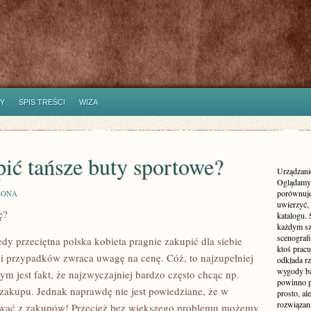
Y
SPIS TREŚCI
WIZA
pić tańsze buty sportowe?
Urządzanie
Oglądamy 
porównuje
ZONA
uwierzyć, 
ę?
katalogu.
każdym sz
scenografi
y przeciętna polska kobieta pragnie zakupić dla siebie
ktoś pracu
ci przypadków zwraca uwagę na cenę. Cóż, to najzupełniej
odkłada rz
wygody ba
m jest fakt, że najzwyczajniej bardzo często chcąc np.
powinno p
zakupu. Jednak naprawdę nie jest powiedziane, że w
prosto, a
rozwiązani
ać z zakupów! Przecież bez większego problemu możemy