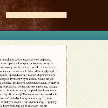
 mieszkania często zaczyna się od inspiracji.
zdjęcia pięknych wnętrz, zapisujemy pomysły,
my kolory, meble, lampy i dodatki. Łatwo wtedy
że idealne mieszkanie to takie, które wygląda jak z
 Spójne, uporządkowane, modne, dopracowane w
czególe. Problem w tym, że mieszkanie nie jest
ą do zdjęć. To miejsce codziennego życia, w którym
je, odpoczywa, gotuje, choruje, śmieje się, sprząta,
eczy nie zawsze tam, gdzie powinien, i potrzebuje
rdziej niż perfekcji. Dobrze urządzone mieszkanie
asować do ludzi, którzy w nim żyją. To brzmi
le w praktyce często o tym zapominamy. Kupujemy
a, które podobają się na zdjęciach, ale nie