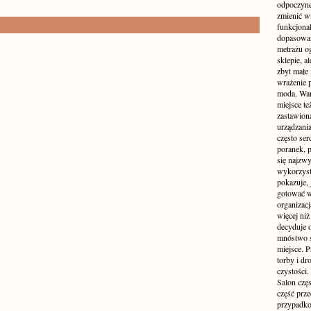
odpoczyne
zmienić wn
funkcjona
dopasowan
metrażu o
sklepie, a
zbyt małe
wrażenie 
moda. Wart
miejsce te
zastawion
urządzania
często ser
poranek, p
się najzwy
wykorzyst
pokazuje, 
gotować w
organizacj
więcej ni
decyduje 
mnóstwo sz
miejsce. P
torby i dr
czystości.
Salon częs
część prz
przypadko