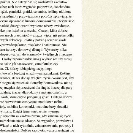
pokoju. Nie należy bać się osobistych akcentów.
e bez nich może wyglądać poprawnie, ale chłodno.
siążki, pamiątki, grafiki, ceramika, rośliny, ulubione
zy przedmioty przywiezione z podróży sprawiają, że
aczyna opowiadać historię domowników. Oczywiście
sadzić, dlatego warto wybierać rzeczy świadomie.
tko musi stać na wierzchu. Czasem kilka dobrze
wanych przedmiotów znaczy więcej niż pełne półki
ych dekoracji. Rośliny potrafią ocieplić każde
Wprowadzają kolor, miękkość i naturalność. Nie
 razu tworzyć domowej dżungli. Wystarczy kilka
dopasowanych do warunków świetlnych i naszego
ia. Osoby zapominalskie mogą wybrać rośliny mniej
, takie jak sansewieria, zamiokulkas czy
. Ci, którzy lubią pielęgnację, mogą
ntować z bardziej wrażliwymi gatunkami. Rośliny
arności, ale też dodają wnętrzu życia. Ważne jest, aby
e mogło się zmieniać. Potrzeby domowników nie są
zej urządza się przestrzeń dla singla, inaczej dla pary
 zdalnie, inaczej dla rodziny z małymi dziećmi, a
a osób, które często przyjmują gości. Dlatego dobrze
erać rozwiązania elastyczne: modułowe meble,
toły, mobilne kontenerki, neutralne bazy, dodatki
wymiany. Dzięki temu wnętrze nie wymaga
go remontu za każdym razem, gdy zmienia się życie.
 mieszkania nie są idealne. Są wygodne, prawdziwe i
Widać w nich rytm dnia, zainteresowania, potrzeby i
edoskonałości. Dobrze zaprojektowana przestrzeń nie