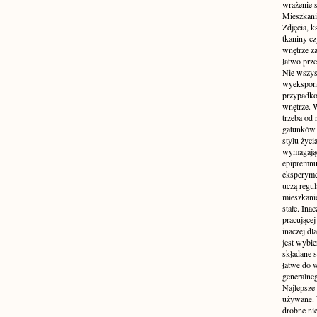
wrażenie s
Mieszkani
Zdjęcia, k
tkaniny c
wnętrze z
łatwo prze
Nie wszys
wyekspono
przypadkow
wnętrze. 
trzeba od
gatunków 
stylu życ
wymagające
epipremnum
eksperyme
uczą regul
mieszkani
stałe. Inac
pracującej
inaczej dl
jest wybi
składane s
łatwe do 
generalne
Najlepsze
używane. 
drobne ni