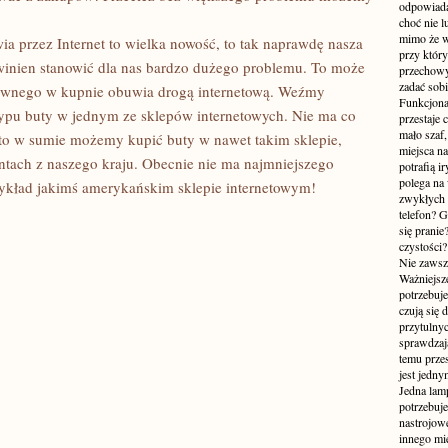
odpowiada
.
choć nie l
mimo że w
a przez Internet to wielka nowość, to tak naprawdę nasza
przy któr
owinien stanowić dla nas bardzo dużego problemu. To może
przechowy
zadać sobi
kownego w kupnie obuwia drogą internetową. Weźmy
Funkcjona
typu buty w jednym ze sklepów internetowych. Nie ma co
przestaje 
mało szaf,
, to w sumie możemy kupić buty w nawet takim sklepie,
miejsca n
ientach z naszego kraju. Obecnie nie ma najmniejszego
potrafią i
polega na
zykład jakimś amerykańskim sklepie internetowym!
zwykłych 
telefon? 
się prani
czystości
Nie zawsze
Ważniejsze
potrzebuje
czują się 
przytulny
sprawdzają
temu przes
jest jedny
Jedna lam
potrzebuje
nastrojow
innego mie