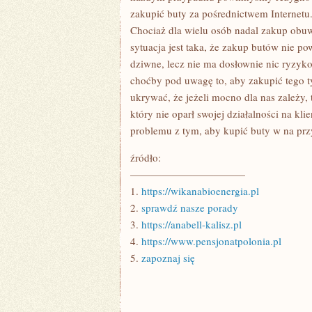
zakupić buty za pośrednictwem Internetu
Chociaż dla wielu osób nadal zakup obuwi
sytuacja jest taka, że zakup butów nie p
dziwne, lecz nie ma dosłownie nic ryzy
choćby pod uwagę to, aby zakupić tego 
ukrywać, że jeżeli mocno dla nas zależy
który nie oparł swojej działalności na kl
problemu z tym, aby kupić buty w na pr
źródło:
———————————
1.
https://wikanabioenergia.pl
2.
sprawdź nasze porady
3.
https://anabell-kalisz.pl
4.
https://www.pensjonatpolonia.pl
5.
zapoznaj się