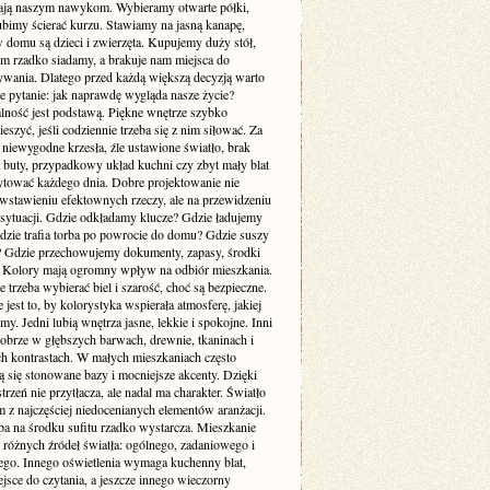
ją naszym nawykom. Wybieramy otwarte półki,
ubimy ścierać kurzu. Stawiamy na jasną kanapę,
 domu są dzieci i zwierzęta. Kupujemy duży stół,
ym rzadko siadamy, a brakuje nam miejsca do
wania. Dlatego przed każdą większą decyzją warto
e pytanie: jak naprawdę wygląda nasze życie?
lność jest podstawą. Piękne wnętrze szybko
cieszyć, jeśli codziennie trzeba się z nim siłować. Za
 niewygodne krzesła, źle ustawione światło, brak
a buty, przypadkowy układ kuchni czy zbyt mały blat
rytować każdego dnia. Dobre projektowanie nie
 wstawieniu efektownych rzeczy, ale na przewidzeniu
sytuacji. Gdzie odkładamy klucze? Gdzie ładujemy
Gdzie trafia torba po powrocie do domu? Gdzie suszy
e? Gdzie przechowujemy dokumenty, zapasy, środki
? Kolory mają ogromny wpływ na odbiór mieszkania.
 trzeba wybierać biel i szarość, choć są bezpieczne.
 jest to, by kolorystyka wspierała atmosferę, jakiej
my. Jedni lubią wnętrza jasne, lekkie i spokojne. Inni
dobrze w głębszych barwach, drewnie, tkaninach i
ch kontrastach. W małych mieszkaniach często
 się stonowane bazy i mocniejsze akcenty. Dzięki
trzeń nie przytłacza, ale nadal ma charakter. Światło
m z najczęściej niedocenianych elementów aranżacji.
pa na środku sufitu rzadko wystarcza. Mieszkanie
 różnych źródeł światła: ogólnego, zadaniowego i
ego. Innego oświetlenia wymaga kuchenny blat,
jsce do czytania, a jeszcze innego wieczorny