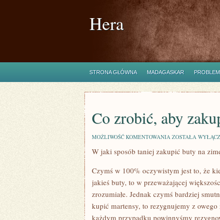
Hera
STRONA GŁÓWNA
MADAGASKAR
PROBLEM
Co zrobić, aby zaku
CO
MOŻLIWOŚĆ KOMENTOWANIA
ZOSTAŁA WYŁĄC
ZROBIĆ,
W jaki sposób taniej zakupić buty na zim
ABY
ZAKUPIĆ
TAŃSZE
Czymś w 100% oczywistym jest to, że kied
BUTY
SPORTOWE?
jakieś buty, to w przeważającej większoś
zrozumiałe. Jednak czymś bardziej smutny
kupić martensy, to rezygnujemy z owego 
każdym przypadku powinnyśmy rezygnow