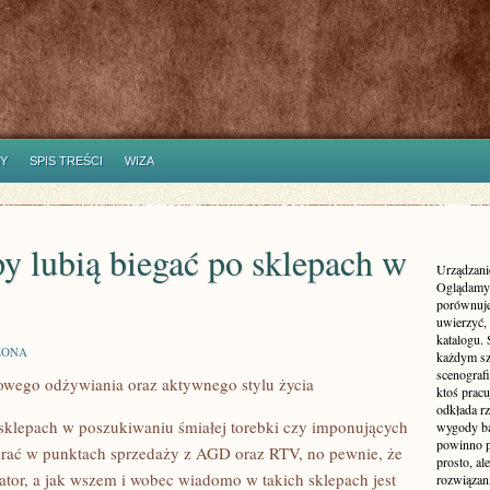
Y
SPIS TREŚCI
WIZA
y lubią biegać po sklepach w
Urządzanie
Oglądamy 
porównuje
uwierzyć, 
katalogu.
ZONA
każdym sz
scenografi
owego odżywiania oraz aktywnego stylu życia
ktoś pracu
odkłada rz
 sklepach w poszukiwaniu śmiałej torebki czy imponujących
wygody ba
powinno p
erać w punktach sprzedaży z AGD oraz RTV, no pewnie, że
prosto, a
lator, a jak wszem i wobec wiadomo w takich sklepach jest
rozwiązani