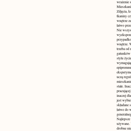
wrażenie s
Mieszkani
Zdjęcia, k
tkaniny c
wnętrze z
łatwo prze
Nie wszys
wyekspono
przypadkow
wnętrze. 
trzeba od
gatunków 
stylu życ
wymagające
epipremnum
eksperyme
uczą regul
mieszkani
stałe. Inac
pracującej
inaczej dl
jest wybi
składane s
łatwe do 
generalne
Najlepsze
używane. 
drobne ni