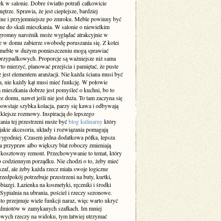
k w salonie. Dobre światło potrafi całkowicie
ętrze. Sprawia, że jest cieplejsze, bardziej
lne i przyjemniejsze po zmroku. Meble powinny być
e do skali mieszkania. W salonie o niewielkim
gromny narożnik może wyglądać atrakcyjnie w
le w domu zabierze swobodę poruszania się. Z kolei
 meble w dużym pomieszczeniu mogą sprawiać
przypadkowych. Proporcje są ważniejsze niż sama
o mierzyć, planować przejścia i pamiętać, że puste
ż jest elementem aranżacji. Nie każda ściana musi być
a, nie każdy kąt musi mieć funkcję. W połowie
 mieszkania dobrze jest pomyśleć o kuchni, bo to
ce domu, nawet jeśli nie jest duża. To tam zaczyna się
owstaje szybka kolacja, parzy się kawa i odbywają
klejsze rozmowy. Inspiracją do lepszego
ania tej przestrzeni może być
blog kulinarny
który
jakie akcesoria, układy i rozwiązania pomagają
ygodniej. Czasem jedna dodatkowa półka, lepsza
a przypraw albo większy blat roboczy zmieniają
ż kosztowny remont. Przechowywanie to temat, który
o codziennym porządku. Nie chodzi o to, żeby mieć
af, ale żeby każda rzecz miała swoje logiczne
rzedpokój potrzebuje przestrzeni na buty, kurtki,
obiazgi. Łazienka na kosmetyki, ręczniki i środki
 Sypialnia na ubrania, pościel i rzeczy sezonowe.
to przejmuje wiele funkcji naraz, więc warto ukryć
edmiotów w zamykanych szafkach. Im mniej
wych rzeczy na widoku, tym łatwiej utrzymać