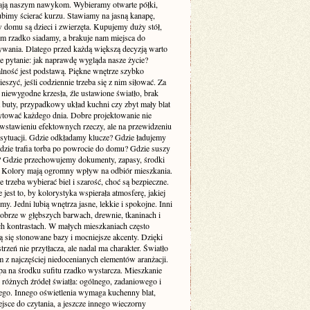
ją naszym nawykom. Wybieramy otwarte półki,
ubimy ścierać kurzu. Stawiamy na jasną kanapę,
 domu są dzieci i zwierzęta. Kupujemy duży stół,
ym rzadko siadamy, a brakuje nam miejsca do
wania. Dlatego przed każdą większą decyzją warto
e pytanie: jak naprawdę wygląda nasze życie?
lność jest podstawą. Piękne wnętrze szybko
cieszyć, jeśli codziennie trzeba się z nim siłować. Za
 niewygodne krzesła, źle ustawione światło, brak
a buty, przypadkowy układ kuchni czy zbyt mały blat
rytować każdego dnia. Dobre projektowanie nie
 wstawieniu efektownych rzeczy, ale na przewidzeniu
sytuacji. Gdzie odkładamy klucze? Gdzie ładujemy
Gdzie trafia torba po powrocie do domu? Gdzie suszy
e? Gdzie przechowujemy dokumenty, zapasy, środki
? Kolory mają ogromny wpływ na odbiór mieszkania.
 trzeba wybierać biel i szarość, choć są bezpieczne.
 jest to, by kolorystyka wspierała atmosferę, jakiej
my. Jedni lubią wnętrza jasne, lekkie i spokojne. Inni
dobrze w głębszych barwach, drewnie, tkaninach i
ch kontrastach. W małych mieszkaniach często
 się stonowane bazy i mocniejsze akcenty. Dzięki
trzeń nie przytłacza, ale nadal ma charakter. Światło
m z najczęściej niedocenianych elementów aranżacji.
pa na środku sufitu rzadko wystarcza. Mieszkanie
 różnych źródeł światła: ogólnego, zadaniowego i
ego. Innego oświetlenia wymaga kuchenny blat,
jsce do czytania, a jeszcze innego wieczorny