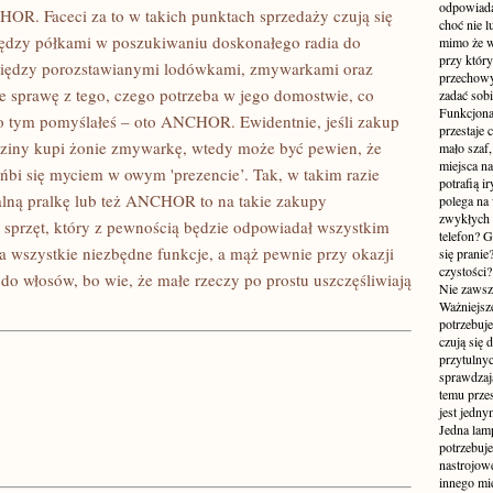
odpowiada
R. Faceci za to w takich punktach sprzedaży czują się
choć nie l
ędzy półkami w poszukiwaniu doskonałego radia do
mimo że w
przy któr
między porozstawianymi lodówkami, zmywarkami oraz
przechowy
ie sprawę z tego, czego potrzeba w jego domostwie, co
zadać sobi
Funkcjona
e o tym pomyślałeś – oto ANCHOR. Ewidentnie, jeśli zakup
przestaje 
odziny kupi żonie zmywarkę, wtedy może być pewien, że
mało szaf,
miejsca n
ańbi się myciem w owym 'prezencie’. Tak, w takim razie
potrafią i
alną pralkę lub też ANCHOR to na takie zakupy
polega na
zwykłych 
sprzęt, który z pewnością będzie odpowiadał wszystkim
telefon? 
 wszystkie niezbędne funkcje, a mąż pewnie przy okazji
się prani
czystości
 do włosów, bo wie, że małe rzeczy po prostu uszczęśliwiają
Nie zawsze
Ważniejsze
potrzebuje
czują się 
przytulny
sprawdzają
temu przes
jest jedny
Jedna lam
potrzebuje
nastrojow
innego mie