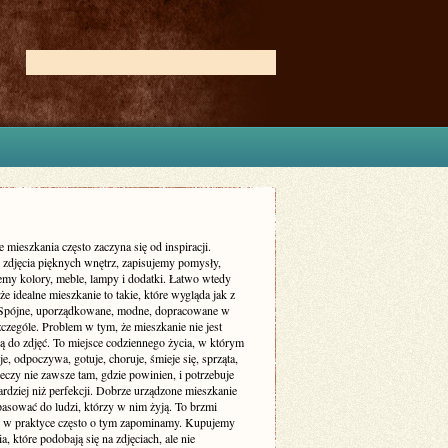
 mieszkania często zaczyna się od inspiracji.
zdjęcia pięknych wnętrz, zapisujemy pomysły,
my kolory, meble, lampy i dodatki. Łatwo wtedy
że idealne mieszkanie to takie, które wygląda jak z
 Spójne, uporządkowane, modne, dopracowane w
czególe. Problem w tym, że mieszkanie nie jest
ą do zdjęć. To miejsce codziennego życia, w którym
je, odpoczywa, gotuje, choruje, śmieje się, sprząta,
eczy nie zawsze tam, gdzie powinien, i potrzebuje
rdziej niż perfekcji. Dobrze urządzone mieszkanie
asować do ludzi, którzy w nim żyją. To brzmi
le w praktyce często o tym zapominamy. Kupujemy
a, które podobają się na zdjęciach, ale nie