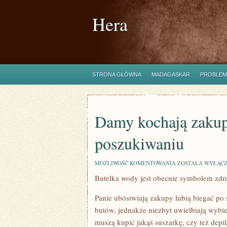
Hera
STRONA GŁÓWNA
MADAGASKAR
PROBLEM
Damy kochają zakup
poszukiwaniu
DAMY
MOŻLIWOŚĆ KOMENTOWANIA
ZOSTAŁA WYŁĄC
KOCHAJĄ
Butelka wody jest obecnie symbolem zdr
ZAKUPY
LUBIĄ
BIEGAĆ
Panie ubóstwiają zakupy lubią biegać po
PO
SKLEPACH
butów, jednakże niezbyt uwielbiają wybi
W
muszą kupić jakąś suszarkę, czy też depi
POSZUKIWANIU