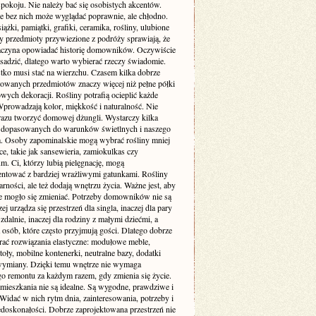
pokoju. Nie należy bać się osobistych akcentów.
e bez nich może wyglądać poprawnie, ale chłodno.
siążki, pamiątki, grafiki, ceramika, rośliny, ulubione
zy przedmioty przywiezione z podróży sprawiają, że
aczyna opowiadać historię domowników. Oczywiście
sadzić, dlatego warto wybierać rzeczy świadomie.
tko musi stać na wierzchu. Czasem kilka dobrze
wanych przedmiotów znaczy więcej niż pełne półki
ych dekoracji. Rośliny potrafią ocieplić każde
Wprowadzają kolor, miękkość i naturalność. Nie
 razu tworzyć domowej dżungli. Wystarczy kilka
dopasowanych do warunków świetlnych i naszego
ia. Osoby zapominalskie mogą wybrać rośliny mniej
, takie jak sansewieria, zamiokulkas czy
. Ci, którzy lubią pielęgnację, mogą
ntować z bardziej wrażliwymi gatunkami. Rośliny
arności, ale też dodają wnętrzu życia. Ważne jest, aby
e mogło się zmieniać. Potrzeby domowników nie są
zej urządza się przestrzeń dla singla, inaczej dla pary
 zdalnie, inaczej dla rodziny z małymi dziećmi, a
a osób, które często przyjmują gości. Dlatego dobrze
erać rozwiązania elastyczne: modułowe meble,
toły, mobilne kontenerki, neutralne bazy, dodatki
wymiany. Dzięki temu wnętrze nie wymaga
go remontu za każdym razem, gdy zmienia się życie.
 mieszkania nie są idealne. Są wygodne, prawdziwe i
Widać w nich rytm dnia, zainteresowania, potrzeby i
edoskonałości. Dobrze zaprojektowana przestrzeń nie