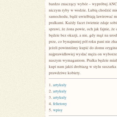
bardzo znaczący wybór – wypróbuj ANCHO
niczym ryby w wodzie. Lubią chodzić mi
samochodu, bądź uwielbiają lawirować 
pralkami. Każdy facet świetnie zdaje sob
sprawi, że żona powie, och jak fajnie, ż
będzie bez okazji, a nie, gdy mąż na ur
prze, co bynajmniej pół roku pani nie zh
jeżeli powinniśmy kupić do domu orygin
najprawidłowiej wysłać męża on wyborze 
naszym wymaganiom. Pralka będzie miała
kupi nam jakiś drobiazg w stylu suszarka
prawdziwe kobiety.
1.
artykuly
2.
artykuly
3.
artykuly
4.
felietony
5.
wpisy