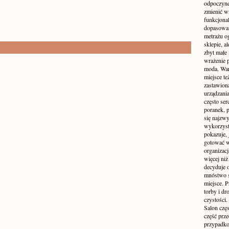
odpoczyne
zmienić wn
funkcjona
dopasowan
metrażu o
sklepie, a
zbyt małe
wrażenie 
moda. Wart
miejsce te
zastawion
urządzania
często ser
poranek, p
się najzwy
wykorzyst
pokazuje, 
gotować w
organizacj
więcej ni
decyduje 
mnóstwo sz
miejsce. P
torby i dr
czystości.
Salon częs
część prz
przypadko