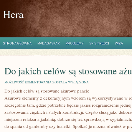
Hera
STRONA GŁÓWNA
MADAGASKAR
PROBLEMY
SPIS TREŚCI
WIZA
Do jakich celów są stosowane aż
DO
MOŻLIWOŚĆ KOMENTOWANIA
ZOSTAŁA WYŁĄCZONA
JAKICH
Do jakich celów są stosowane ażurowe panele
CELÓW
SĄ
Ażurowe elementy z dekoracyjnym wzorem są wykorzystywane w r
STOSOWANE
AŻUROWE
szczególnie tam, gdzie potrzebne będzie jakieś rozgraniczenie jednej
PANELE
zastosowania ciężkich i stałych konstrukcji. Często służą jako deko
miejscem relaksu a jadalnią, dobrze się też sprawdzają w sypialniach
do spania od garderoby czy toaletki. Spotkać je można również w pr