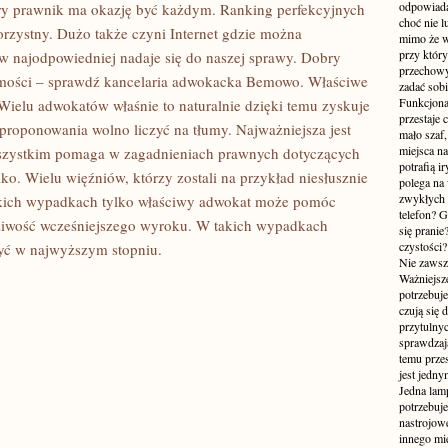
odpowiada
y prawnik ma okazję być każdym. Ranking perfekcyjnych
choć nie l
rzystny. Dużo także czyni Internet gdzie można
mimo że w
przy któr
w najodpowiedniej nadaje się do naszej sprawy. Dobry
przechowy
ejmości – sprawdź kancelaria adwokacka Bemowo. Właściwe
zadać sobi
Funkcjona
 Wielu adwokatów właśnie to naturalnie dzięki temu zyskuje
przestaje 
roponowania wolno liczyć na tłumy. Najważniejsza jest
mało szaf,
OWANY
miejsca n
wszystkim pomaga w zagadnieniach prawnych dotyczących
potrafią i
ko. Wielu więźniów, którzy zostali na przykład niesłusznie
polega na
zwykłych 
akich wypadkach tylko właściwy adwokat może pomóc
telefon? 
dliwość wcześniejszego wyroku. W takich wypadkach
się prani
czystości
zyć w najwyższym stopniu.
Nie zawsze
Ważniejsze
potrzebuje
czują się 
przytulny
sprawdzają
temu przes
jest jedny
Jedna lam
potrzebuje
nastrojow
innego mie