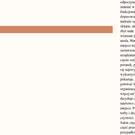
odpoczyne
zmienić wn
funkcjona
dopasowan
metrażu o
sklepie, a
zbyt małe
wrażenie 
moda. Wart
miejsce te
zastawion
urządzania
często ser
poranek, p
się najzwy
wykorzyst
pokazuje, 
gotować w
organizacj
więcej ni
decyduje 
mnóstwo sz
miejsce. P
torby i dr
czystości.
Salon częs
część prz
przypadko