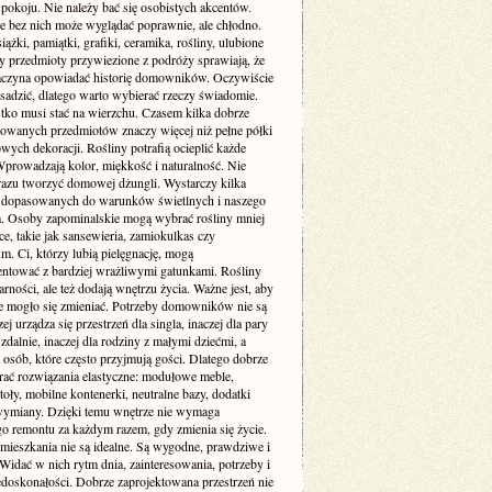
pokoju. Nie należy bać się osobistych akcentów.
e bez nich może wyglądać poprawnie, ale chłodno.
siążki, pamiątki, grafiki, ceramika, rośliny, ulubione
zy przedmioty przywiezione z podróży sprawiają, że
aczyna opowiadać historię domowników. Oczywiście
sadzić, dlatego warto wybierać rzeczy świadomie.
tko musi stać na wierzchu. Czasem kilka dobrze
wanych przedmiotów znaczy więcej niż pełne półki
ych dekoracji. Rośliny potrafią ocieplić każde
Wprowadzają kolor, miękkość i naturalność. Nie
 razu tworzyć domowej dżungli. Wystarczy kilka
dopasowanych do warunków świetlnych i naszego
ia. Osoby zapominalskie mogą wybrać rośliny mniej
, takie jak sansewieria, zamiokulkas czy
. Ci, którzy lubią pielęgnację, mogą
ntować z bardziej wrażliwymi gatunkami. Rośliny
arności, ale też dodają wnętrzu życia. Ważne jest, aby
e mogło się zmieniać. Potrzeby domowników nie są
zej urządza się przestrzeń dla singla, inaczej dla pary
 zdalnie, inaczej dla rodziny z małymi dziećmi, a
a osób, które często przyjmują gości. Dlatego dobrze
erać rozwiązania elastyczne: modułowe meble,
toły, mobilne kontenerki, neutralne bazy, dodatki
wymiany. Dzięki temu wnętrze nie wymaga
go remontu za każdym razem, gdy zmienia się życie.
 mieszkania nie są idealne. Są wygodne, prawdziwe i
Widać w nich rytm dnia, zainteresowania, potrzeby i
edoskonałości. Dobrze zaprojektowana przestrzeń nie