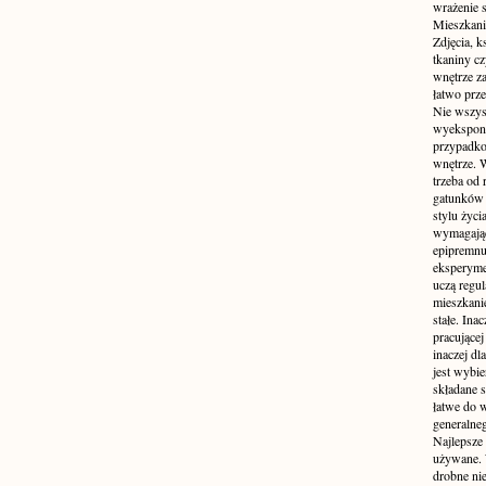
wrażenie s
Mieszkani
Zdjęcia, k
tkaniny c
wnętrze z
łatwo prze
Nie wszys
wyekspono
przypadkow
wnętrze. 
trzeba od
gatunków 
stylu życ
wymagające
epipremnum
eksperyme
uczą regul
mieszkani
stałe. Inac
pracującej
inaczej dl
jest wybi
składane s
łatwe do 
generalne
Najlepsze
używane. 
drobne ni