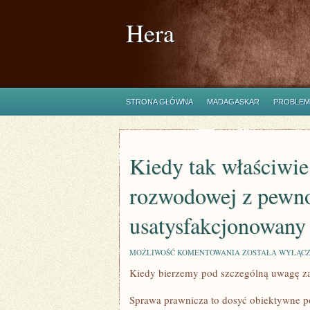
Hera
STRONA GŁÓWNA
MADAGASKAR
PROBLEM
Kiedy tak właściwie
rozwodowej z pewnośc
usatysfakcjonowany
KIEDY
MOŻLIWOŚĆ KOMENTOWANIA
ZOSTAŁA WYŁĄC
TAK
Kiedy bierzemy pod szczególną uwagę za
WŁAŚCIWIE
DOCHODZI
JUŻ
Sprawa prawnicza to dosyć obiektywne poj
DO