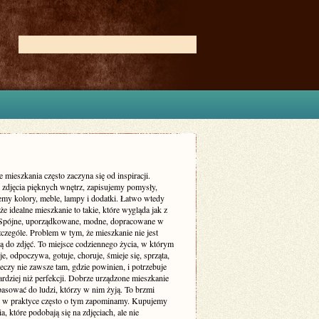
 mieszkania często zaczyna się od inspiracji.
zdjęcia pięknych wnętrz, zapisujemy pomysły,
my kolory, meble, lampy i dodatki. Łatwo wtedy
że idealne mieszkanie to takie, które wygląda jak z
 Spójne, uporządkowane, modne, dopracowane w
czególe. Problem w tym, że mieszkanie nie jest
ą do zdjęć. To miejsce codziennego życia, w którym
je, odpoczywa, gotuje, choruje, śmieje się, sprząta,
eczy nie zawsze tam, gdzie powinien, i potrzebuje
rdziej niż perfekcji. Dobrze urządzone mieszkanie
asować do ludzi, którzy w nim żyją. To brzmi
le w praktyce często o tym zapominamy. Kupujemy
a, które podobają się na zdjęciach, ale nie