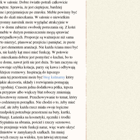
k w salonie. Dobre światło potrafi całkowicie
ętrze. Sprawia, że jest cieplejsze, bardziej
lne i przyjemniejsze po zmroku. Meble powinny być
e do skali mieszkania. W salonie o niewielkim
gromny narożnik może wyglądać atrakcyjnie w
le w domu zabierze swobodę poruszania się. Z kolei
 meble w dużym pomieszczeniu mogą sprawiać
przypadkowych. Proporcje są ważniejsze niż sama
o mierzyć, planować przejścia i pamiętać, że puste
ż jest elementem aranżacji. Nie każda ściana musi być
a, nie każdy kąt musi mieć funkcję. W połowie
 mieszkania dobrze jest pomyśleć o kuchni, bo to
ce domu, nawet jeśli nie jest duża. To tam zaczyna się
owstaje szybka kolacja, parzy się kawa i odbywają
klejsze rozmowy. Inspiracją do lepszego
ania tej przestrzeni może być
blog kulinarny
który
jakie akcesoria, układy i rozwiązania pomagają
ygodniej. Czasem jedna dodatkowa półka, lepsza
a przypraw albo większy blat roboczy zmieniają
ż kosztowny remont. Przechowywanie to temat, który
o codziennym porządku. Nie chodzi o to, żeby mieć
af, ale żeby każda rzecz miała swoje logiczne
rzedpokój potrzebuje przestrzeni na buty, kurtki,
obiazgi. Łazienka na kosmetyki, ręczniki i środki
 Sypialnia na ubrania, pościel i rzeczy sezonowe.
to przejmuje wiele funkcji naraz, więc warto ukryć
edmiotów w zamykanych szafkach. Im mniej
wych rzeczy na widoku, tym łatwiej utrzymać