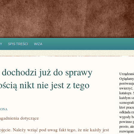
Y
SPIS TREŚCI
WIZA
 dochodzi już do sprawy
Urządzanie
Oglądamy 
ią nikt nie jest z tego
porównuje
uwierzyć, 
katalogu.
każdym sz
scenografi
ktoś pracu
ZONA
odkłada rz
wygody ba
gadnienia dotyczące
powinno p
prosto, a
ęcie. Należy wziąć pod uwag fakt tego, że nie każdy jest
rozwiązani