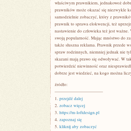
SPRAWY
właściwym prawnikiem, jednakowoż dobr
ROZWODOWEJ
prawników może okazać się niezwykle ko
Z
PEWNOŚCIĄ
samodzielnie zobaczyć, który z prawnikó
NIKT
prawnik to sprawa elokwencji, też uprz
NIE
JEST
nastawienie do człowieka też jest ważne.
Z
TEGO
swoją popularność. Mając mnóstwo do zap
USATYSFAKCJON
także słuszna reklama. Prawnik przede 
spraw rodzinnych, niemniej jednak nie tyl
skazani mają prawo się odwoływać. W t
potwierdzić niewinność oraz niesprawie
dobrze jest wiedzieć, na kogo można lic
źródło:
———————————
1.
przejdź dalej
2.
zobacz więcej
3.
https://m-loftdesign.pl
4.
zapoznaj się
5.
kliknij aby zobaczyć