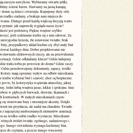
ją naszym nawykom. Wybieramy otwarte półki,
ubimy ścierać kurzu. Stawiamy na jasną kanapę,
 domu są dzieci i zwierzęta. Kupujemy duży stół,
ym rzadko siadamy, a brakuje nam miejsca do
wania. Dlatego przed każdą większą decyzją warto
e pytanie: jak naprawdę wygląda nasze życie?
lność jest podstawą. Piękne wnętrze szybko
cieszyć, jeśli codziennie trzeba się z nim siłować. Za
 niewygodne krzesła, źle ustawione światło, brak
a buty, przypadkowy układ kuchni czy zbyt mały blat
rytować każdego dnia. Dobre projektowanie nie
 wstawieniu efektownych rzeczy, ale na przewidzeniu
sytuacji. Gdzie odkładamy klucze? Gdzie ładujemy
Gdzie trafia torba po powrocie do domu? Gdzie suszy
e? Gdzie przechowujemy dokumenty, zapasy, środki
? Kolory mają ogromny wpływ na odbiór mieszkania.
 trzeba wybierać biel i szarość, choć są bezpieczne.
 jest to, by kolorystyka wspierała atmosferę, jakiej
my. Jedni lubią wnętrza jasne, lekkie i spokojne. Inni
dobrze w głębszych barwach, drewnie, tkaninach i
ch kontrastach. W małych mieszkaniach często
 się stonowane bazy i mocniejsze akcenty. Dzięki
trzeń nie przytłacza, ale nadal ma charakter. Światło
m z najczęściej niedocenianych elementów aranżacji.
pa na środku sufitu rzadko wystarcza. Mieszkanie
 różnych źródeł światła: ogólnego, zadaniowego i
ego. Innego oświetlenia wymaga kuchenny blat,
jsce do czytania, a jeszcze innego wieczorny