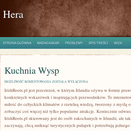
Hera
STRONA GŁÓWNA
MADAGASKAR
PROBLEMY
SPIS TREŚCI
WIZA
Kuchnia Wysp
KUCHNIA
MOŻLIWOŚĆ KOMENTOWANIA
ZOSTAŁA WYŁĄCZONA
WYSP
IrishRoots.pl jest przestrzeń, w którym Irlandia ożywa w formie praw
konkretnych wskazówek i inspirujących przewodników. To interneto
miłość do celtyckich klimatów z rzetelną wiedzą, tworzony z myślą 
zobaczyć coś więcej niż tylko popularne atrakcje. Koniecznie odwi
IrishRoots.pl skierowany jest do osób zakochanych w Irlandii, ale tak
zaczynają, chcą uniknąć turystycznych pułapek i potrzebują jednego 