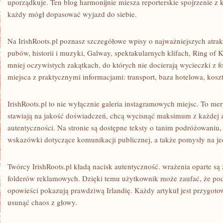
uporządkuje. Ten blog harmonijnie miesza reporterskie spojrzenie z 
każdy mógł dopasować wyjazd do siebie.
Na IrishRoots.pl poznasz szczegółowe wpisy o najważniejszych atrakcj
pubów, historii i muzyki, Galway, spektakularnych klifach, Ring of K
mniej oczywistych zakątkach, do których nie docierają wycieczki z f
miejsca z praktycznymi informacjami: transport, baza hotelowa, kosz
IrishRoots.pl to nie wyłącznie galeria instagramowych miejsc. To mer
stawiają na jakość doświadczeń, chcą wycisnąć maksimum z każdej z
autentyczności. Na stronie są dostępne teksty o tanim podróżowaniu, i
wskazówki dotyczące komunikacji publicznej, a także pomysły na 
Twórcy IrishRoots.pl kładą nacisk autentyczność. wrażenia oparte są 
folderów reklamowych. Dzięki temu użytkownik może zaufać, że poda
opowieści pokazują prawdziwą Irlandię. Każdy artykuł jest przygoto
usunąć chaos z głowy.