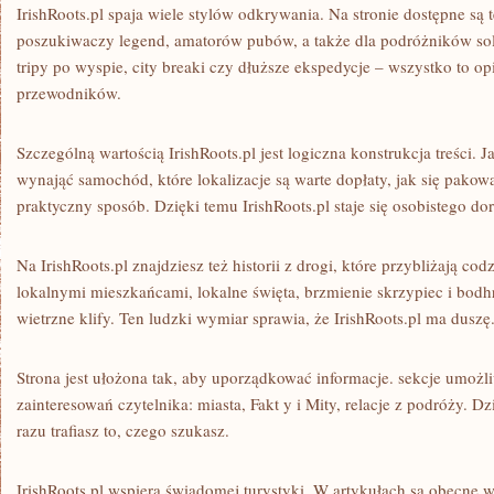
IrishRoots.pl spaja wiele stylów odkrywania. Na stronie dostępne są t
poszukiwaczy legend, amatorów pubów, a także dla podróżników so
tripy po wyspie, city breaki czy dłuższe ekspedycje – wszystko to op
przewodników.
Szczególną wartością IrishRoots.pl jest logiczna konstrukcja treści. J
wynająć samochód, które lokalizacje są warte dopłaty, jak się pakow
praktyczny sposób. Dzięki temu IrishRoots.pl staje się osobistego do
Na IrishRoots.pl znajdziesz też historii z drogi, które przybliżają cod
lokalnymi mieszkańcami, lokalne święta, brzmienie skrzypiec i bodhr
wietrzne klify. Ten ludzki wymiar sprawia, że IrishRoots.pl ma duszę
Strona jest ułożona tak, aby uporządkować informacje. sekcje umożli
zainteresowań czytelnika: miasta, Fakt y i Mity, relacje z podróży. Dz
razu trafiasz to, czego szukasz.
IrishRoots.pl wspiera świadomej turystyki. W artykułach są obecne 