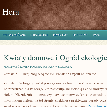
Hera
STRONA GŁÓWNA
MADAGASKAR
PROBLEMY
SPIS TREŚCI
WIZA
Kwiaty domowe i Ogród ekologi
KWIATY
MOŻLIWOŚĆ KOMENTOWANIA
ZOSTAŁA WYŁĄCZONA
DOMOWE
Zarosla.pl – Twój blog o ogrodzie, kwiatach i życiu na działce
I
OGRÓD
EKOLOGICZNY
Zarosla.pl to bogaty portal poświęcony zielonej przestrzeni, krzew
To przestrzeń dla każdego, kto pasjonuje się zielenią i chce tworzyć
zieleni. Niezależnie od tego, czy stawiasz pierwsze kroki w ogrodnict
miłośnikiem zieleni, na tej stronie znajdziesz praktyczne porady ora
zrealizować ogrodowe marzenia. Przeczytaj koniecznie:
Recykling w