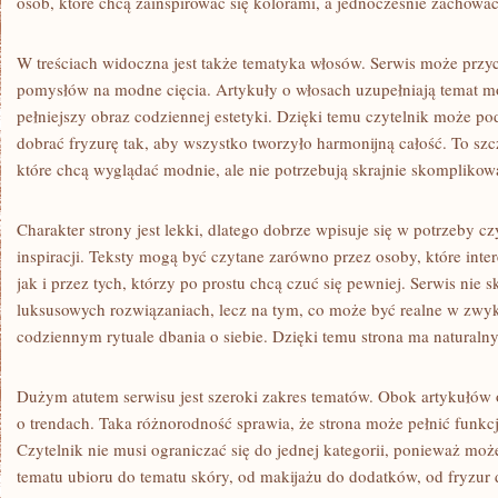
osób, które chcą zainspirować się kolorami, a jednocześnie zachować 
W treściach widoczna jest także tematyka włosów. Serwis może przyc
pomysłów na modne cięcia. Artykuły o włosach uzupełniają temat mo
pełniejszy obraz codziennej estetyki. Dzięki temu czytelnik może p
dobrać fryzurę tak, aby wszystko tworzyło harmonijną całość. To szc
które chcą wyglądać modnie, ale nie potrzebują skrajnie skompliko
Charakter strony jest lekki, dlatego dobrze wpisuje się w potrzeby 
inspiracji. Teksty mogą być czytane zarówno przez osoby, które inter
jak i przez tych, którzy po prostu chcą czuć się pewniej. Serwis nie 
luksusowych rozwiązaniach, lecz na tym, co może być realne w zwyk
codziennym rytuale dbania o siebie. Dzięki temu strona ma naturalny
Dużym atutem serwisu jest szeroki zakres tematów. Obok artykułów o
o trendach. Taka różnorodność sprawia, że strona może pełnić funk
Czytelnik nie musi ograniczać się do jednej kategorii, ponieważ mo
tematu ubioru do tematu skóry, od makijażu do dodatków, od fryzur d