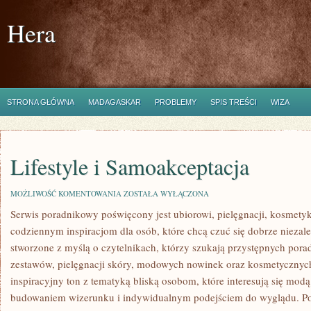
Hera
STRONA GŁÓWNA
MADAGASKAR
PROBLEMY
SPIS TREŚCI
WIZA
Lifestyle i Samoakceptacja
LIFESTYLE
MOŻLIWOŚĆ KOMENTOWANIA
ZOSTAŁA WYŁĄCZONA
I
Serwis poradnikowy poświęcony jest ubiorowi, pielęgnacji, kosmety
SAMOAKCEPTACJA
codziennym inspiracjom dla osób, które chcą czuć się dobrze niezal
stworzone z myślą o czytelnikach, którzy szukają przystępnych po
zestawów, pielęgnacji skóry, modowych nowinek oraz kosmetycznych
inspiracyjny ton z tematyką bliską osobom, które interesują się mod
budowaniem wizerunku i indywidualnym podejściem do wyglądu. 