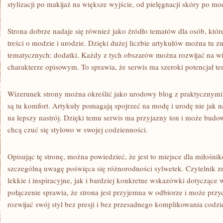
stylizacji po makijaż na większe wyjście, od pielęgnacji skóry po mo
Strona dobrze nadaje się również jako źródło tematów dla osób, które
treści o modzie i urodzie. Dzięki dużej liczbie artykułów można tu 
tematycznych: dodatki. Każdy z tych obszarów można rozwijać na wie
charakterze opisowym. To sprawia, że serwis ma szeroki potencjał t
Wizerunek strony można określić jako urodowy blog z praktycznym
są tu komfort. Artykuły pomagają spojrzeć na modę i urodę nie jak n
na lepszy nastrój. Dzięki temu serwis ma przyjazny ton i może budo
chcą czuć się stylowo w swojej codzienności.
Opisując tę stronę, można powiedzieć, że jest to miejsce dla miłośn
szczególną uwagę poświęca się różnorodności sylwetek. Czytelnik z
lekkie i inspiracyjne, jak i bardziej konkretne wskazówki dotycząc
połączenie sprawia, że strona jest przyjemna w odbiorze i może przy
rozwijać swój styl bez presji i bez przesadnego komplikowania cod