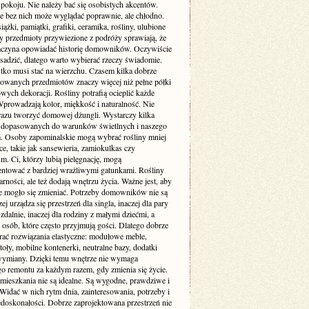
pokoju. Nie należy bać się osobistych akcentów.
e bez nich może wyglądać poprawnie, ale chłodno.
siążki, pamiątki, grafiki, ceramika, rośliny, ulubione
zy przedmioty przywiezione z podróży sprawiają, że
aczyna opowiadać historię domowników. Oczywiście
sadzić, dlatego warto wybierać rzeczy świadomie.
tko musi stać na wierzchu. Czasem kilka dobrze
wanych przedmiotów znaczy więcej niż pełne półki
ych dekoracji. Rośliny potrafią ocieplić każde
Wprowadzają kolor, miękkość i naturalność. Nie
 razu tworzyć domowej dżungli. Wystarczy kilka
dopasowanych do warunków świetlnych i naszego
ia. Osoby zapominalskie mogą wybrać rośliny mniej
, takie jak sansewieria, zamiokulkas czy
. Ci, którzy lubią pielęgnację, mogą
ntować z bardziej wrażliwymi gatunkami. Rośliny
arności, ale też dodają wnętrzu życia. Ważne jest, aby
e mogło się zmieniać. Potrzeby domowników nie są
zej urządza się przestrzeń dla singla, inaczej dla pary
 zdalnie, inaczej dla rodziny z małymi dziećmi, a
a osób, które często przyjmują gości. Dlatego dobrze
erać rozwiązania elastyczne: modułowe meble,
toły, mobilne kontenerki, neutralne bazy, dodatki
wymiany. Dzięki temu wnętrze nie wymaga
go remontu za każdym razem, gdy zmienia się życie.
 mieszkania nie są idealne. Są wygodne, prawdziwe i
Widać w nich rytm dnia, zainteresowania, potrzeby i
edoskonałości. Dobrze zaprojektowana przestrzeń nie