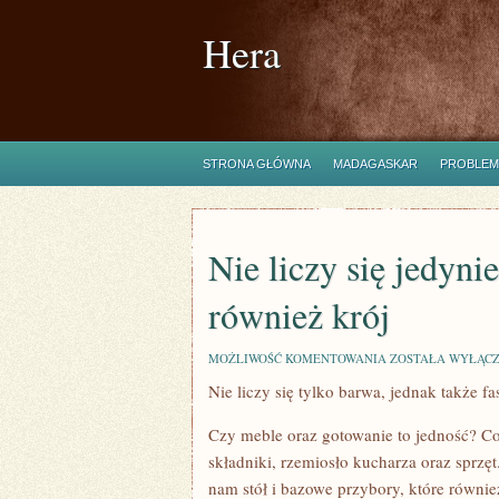
Hera
STRONA GŁÓWNA
MADAGASKAR
PROBLEM
Nie liczy się jedyni
również krój
NIE
MOŻLIWOŚĆ KOMENTOWANIA
ZOSTAŁA WYŁĄC
LICZY
Nie liczy się tylko barwa, jednak także f
SIĘ
JEDYNIE
BARWA,
Czy meble oraz gotowanie to jedność? Co 
NIEMNIEJ
JEDNAK
składniki, rzemiosło kucharza oraz sprzęt
RÓWNIEŻ
nam stół i bazowe przybory, które równi
KRÓJ