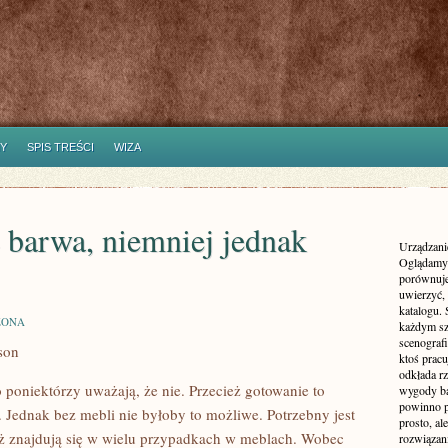
Y
SPIS TREŚCI
WIZA
e barwa, niemniej jednak
Urządzanie
Oglądamy 
porównuje
uwierzyć, 
katalogu.
ZONA
każdym sz
scenografi
ason
ktoś pracu
odkłada rz
poniektórzy uważają, że nie. Przecież gotowanie to
wygody ba
powinno p
. Jednak bez mebli nie byłoby to możliwe. Potrzebny jest
prosto, a
eż znajdują się w wielu przypadkach w meblach. Wobec
rozwiązani