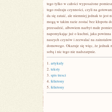
tego tylko w całości wyposażone pomie
tego rodzaju czynności, czyli na gotowani
da się zataić, ale niemniej jednak to jes
mogą w takim razie zostać bez kłopotu 
przesadzić, albowiem nazbyt małe pomiesz
napomykając już o kuchni, jaka powinna
naszych czynów i zezwalać na zainstalow
domowego. Okazuje się więc, że jednak m
sobą i nic tego nie nadszarpnie.
1.
artykuly
2.
teksty
3.
spis tresci
4.
felietony
5.
felietony