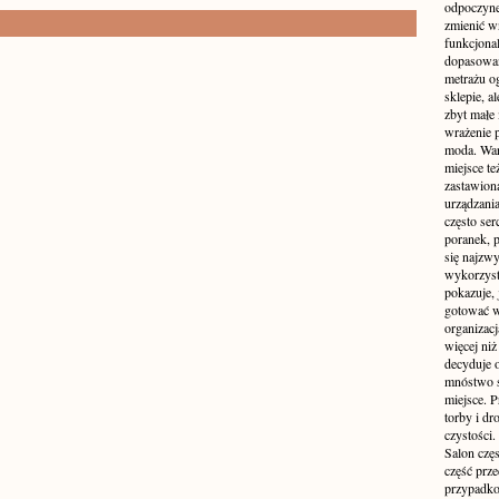
odpoczyne
zmienić wn
funkcjona
dopasowan
metrażu o
sklepie, a
zbyt małe
wrażenie 
moda. Wart
miejsce te
zastawion
urządzania
często ser
poranek, p
się najzwy
wykorzyst
pokazuje, 
gotować w
organizacj
więcej ni
decyduje 
mnóstwo sz
miejsce. P
torby i dr
czystości.
Salon częs
część prz
przypadko