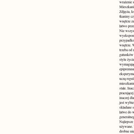
wrażenie s
Mieszkani
Zdjęcia, k
tkaniny c
wnętrze z
łatwo prze
Nie wszys
wyekspono
przypadkow
wnętrze. 
trzeba od
gatunków 
stylu życ
wymagające
epipremnum
eksperyme
uczą regul
mieszkani
stałe. Inac
pracującej
inaczej dl
jest wybi
składane s
łatwe do 
generalne
Najlepsze
używane. 
drobne ni