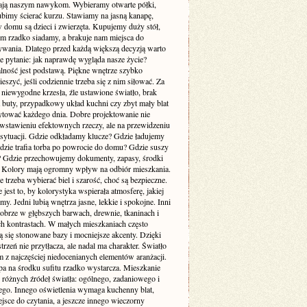
ją naszym nawykom. Wybieramy otwarte półki,
ubimy ścierać kurzu. Stawiamy na jasną kanapę,
 domu są dzieci i zwierzęta. Kupujemy duży stół,
ym rzadko siadamy, a brakuje nam miejsca do
wania. Dlatego przed każdą większą decyzją warto
e pytanie: jak naprawdę wygląda nasze życie?
lność jest podstawą. Piękne wnętrze szybko
cieszyć, jeśli codziennie trzeba się z nim siłować. Za
 niewygodne krzesła, źle ustawione światło, brak
a buty, przypadkowy układ kuchni czy zbyt mały blat
rytować każdego dnia. Dobre projektowanie nie
 wstawieniu efektownych rzeczy, ale na przewidzeniu
sytuacji. Gdzie odkładamy klucze? Gdzie ładujemy
Gdzie trafia torba po powrocie do domu? Gdzie suszy
e? Gdzie przechowujemy dokumenty, zapasy, środki
? Kolory mają ogromny wpływ na odbiór mieszkania.
 trzeba wybierać biel i szarość, choć są bezpieczne.
 jest to, by kolorystyka wspierała atmosferę, jakiej
my. Jedni lubią wnętrza jasne, lekkie i spokojne. Inni
dobrze w głębszych barwach, drewnie, tkaninach i
ch kontrastach. W małych mieszkaniach często
 się stonowane bazy i mocniejsze akcenty. Dzięki
trzeń nie przytłacza, ale nadal ma charakter. Światło
m z najczęściej niedocenianych elementów aranżacji.
pa na środku sufitu rzadko wystarcza. Mieszkanie
 różnych źródeł światła: ogólnego, zadaniowego i
ego. Innego oświetlenia wymaga kuchenny blat,
jsce do czytania, a jeszcze innego wieczorny