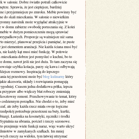
k w salonie. Dobre światło potrafi całkowicie
ętrze. Sprawia, że jest cieplejsze, bardziej
lne i przyjemniejsze po zmroku. Meble powinny być
e do skali mieszkania. W salonie o niewielkim
gromny narożnik może wyglądać atrakcyjnie w
le w domu zabierze swobodę poruszania się. Z kolei
 meble w dużym pomieszczeniu mogą sprawiać
przypadkowych. Proporcje są ważniejsze niż sama
o mierzyć, planować przejścia i pamiętać, że puste
ż jest elementem aranżacji. Nie każda ściana musi być
a, nie każdy kąt musi mieć funkcję. W połowie
 mieszkania dobrze jest pomyśleć o kuchni, bo to
ce domu, nawet jeśli nie jest duża. To tam zaczyna się
owstaje szybka kolacja, parzy się kawa i odbywają
klejsze rozmowy. Inspiracją do lepszego
ania tej przestrzeni może być
blog kulinarny
który
jakie akcesoria, układy i rozwiązania pomagają
ygodniej. Czasem jedna dodatkowa półka, lepsza
a przypraw albo większy blat roboczy zmieniają
ż kosztowny remont. Przechowywanie to temat, który
o codziennym porządku. Nie chodzi o to, żeby mieć
af, ale żeby każda rzecz miała swoje logiczne
rzedpokój potrzebuje przestrzeni na buty, kurtki,
obiazgi. Łazienka na kosmetyki, ręczniki i środki
 Sypialnia na ubrania, pościel i rzeczy sezonowe.
to przejmuje wiele funkcji naraz, więc warto ukryć
edmiotów w zamykanych szafkach. Im mniej
wych rzeczy na widoku, tym łatwiej utrzymać