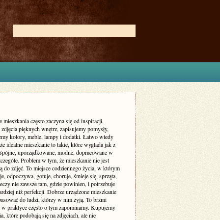
 mieszkania często zaczyna się od inspiracji.
zdjęcia pięknych wnętrz, zapisujemy pomysły,
my kolory, meble, lampy i dodatki. Łatwo wtedy
że idealne mieszkanie to takie, które wygląda jak z
 Spójne, uporządkowane, modne, dopracowane w
czególe. Problem w tym, że mieszkanie nie jest
ą do zdjęć. To miejsce codziennego życia, w którym
je, odpoczywa, gotuje, choruje, śmieje się, sprząta,
eczy nie zawsze tam, gdzie powinien, i potrzebuje
rdziej niż perfekcji. Dobrze urządzone mieszkanie
asować do ludzi, którzy w nim żyją. To brzmi
le w praktyce często o tym zapominamy. Kupujemy
a, które podobają się na zdjęciach, ale nie