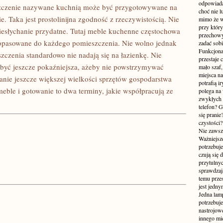
odpowiada
szczenie nazywane kuchnią może być przygotowywane na
choć nie l
e. Taka jest prostolinijna zgodność z rzeczywistością. Nie
mimo że w
przy któr
t niesłychanie przydatne. Tutaj meble kuchenne częstochowa
przechowy
dopasowane do każdego pomieszczenia. Nie wolno jednak
zadać sobi
Funkcjona
czenia standardowo nie nadają się na łazienkę. Nie
przestaje 
 być jeszcze pokaźniejsza, ażeby nie powstrzymywać
mało szaf,
miejsca n
anie jeszcze większej wielkości sprzętów gospodarstwa
potrafią i
eble i gotowanie to dwa terminy, jakie współpracują ze
polega na
zwykłych 
telefon? 
się prani
czystości
Nie zawsze
Ważniejsze
potrzebuje
czują się 
przytulny
sprawdzają
temu przes
jest jedny
Jedna lam
potrzebuje
nastrojow
innego mie