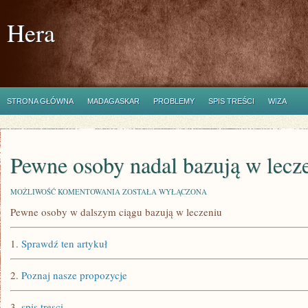
Hera
STRONA GŁÓWNA
MADAGASKAR
PROBLEMY
SPIS TREŚCI
WIZA
Pewne osoby nadal bazują w lecz
PEWNE
MOŻLIWOŚĆ KOMENTOWANIA
ZOSTAŁA WYŁĄCZONA
OSOBY
Pewne osoby w dalszym ciągu bazują w leczeniu
NADAL
BAZUJĄ
W
1.
Sprawdź ten artykuł
LECZENIU
2.
Poznaj nasze propozycje
3.
spis tresci