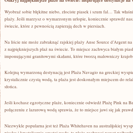
Odkryj ⁤najpiękniejsze plaże na świecie: inspirujące destynacje n
Wyobraź sobie błękitne niebo, złociste piasek i szum fal…​ Tak ‍właśni
plaży. Jeśli marzysz o wymarzonym urlopie, koniecznie sprawdź naszą 
świecie, które z pewnością zapierają dech w piersiach.
Na liście nie może zabraknąć rajskiej plaży Anse Source d’Argent na
z najpiękniejszych plaż na świecie. To miejsce zachwyca białym pias
imponującymi granitowymi⁢ skałami, które ‌tworzą malowniczy krajob
Kolejną wymarzoną destynacją jest ⁢Plaża Navagio na ‍greckiej wyspi
krystalicznie czystą wodą, ta plaża jest doskonałym miejscem do rel
słońca.
Jeśli kochasz egzotyczne plaże, koniecznie odwiedź Plażę Pink na ​
połączeniu z lazurową wodą sprawia, że ⁢to miejsce ⁢jawi się jak praw
Niezwykle popularna jest też⁣ Plaża Whitehaven na australijskiej ‍wy
⁤piasku i krystalicznie⁢ czystej wody, ta plaża zachwyci nawet najbar