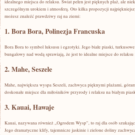
idealnego miejsca do relaksu. Świat pełen jest pięknych plaż, ale⁤ niekt
szczególnym urokiem i atmosferą. Oto kilka propozycji najpiękniejsz
możesz znaleźć prawdziwy raj na ⁣ziemi:
1. Bora⁣ Bora, Polinezja Francuska
Bora Bora to symbol luksusu i egzotyki. Jego ‍białe piaski, turkusow
bungalowy nad wodą sprawiają, że jest to idealne⁢ miejsce do relaksu
2. Mahe, Seszele
Mahe, największa wyspa Seszeli, zachwyca pięknymi plażami,⁢ górami
doskonałe miejsce dla miłośników przyrody i relaksu na białym pias
3. Kauai, Hawaje
Kauai, nazywana również⁢ „Ogrodem Wysp”, to raj dla osób‍ szukającyc
Jego dramatyczne klify, tajemnicze jaskinie i ⁢zielone doliny zachwyc