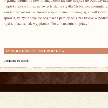
błękitną lagunę, na pewno​ znajdziesz idealne miejsce do odpoczynku
najpiękniejszych plaż na świecie stanie się dla Ciebie niezapomnia
zawsze⁢ pozostanie w Twoich wspomnieniach. Pamiętaj, że odkrywani
sprawia, że życie staje⁣ się ⁤bogatsze i pełniejsze. Czas ruszyć w podr
⁤rajskie plaże są tak wyjątkowe! Do zobaczenia na ​plaży!
CATEGORIES:
ŁOWIECTWO A GOSPODARKA LEŚNA
Comments are closed.