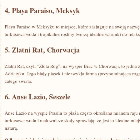
4. Playa Paraiso, Meksyk
Playa Paraiso⁢ w ⁢Meksyku ‍to miejsce, które zasługuje na swoją⁣ nazwę 
turkusowa woda⁣ i tropikalne rośliny tworzą idealne warunki ‍do relak
5. Zlatni Rat, Chorwacja
Zlatni Rat, czyli ​”Złota Róg”, na wyspie Brac w Chorwacji, ⁤to jedna z
Adriatyku. Jego biały piasek ‌i niezwykła forma (przypominająca rog
całego ⁢świata.
6. Anse⁣ Lazio, Seszele
Anse Lazio na wyspie Praslin to plaża często ⁤określana mianem raju na
turkusowa woda​ i malownicze‍ skały sprawiają, że jest to idealne miejs
naturą.