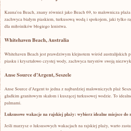
Kauna’oa Beach, ⁤znany również jako ‍Beach 69, to malownicza plaża
zachwyca białym piaskiem, turkusową wodą⁤ i‍ spokojem,⁣ jaki tylko r
dla⁤ miłośników błogiego lenistwa.
Whitehaven Beach, Australia
Whitehaven ‍Beach jest prawdziwym klejnotem wśród australijskich p
piasku i⁤ kryształowo czystej ‍wody, zachwyca turystów swoją niezwyk
Anse Source d’Argent, Seszele
Anse Source d’Argent⁣ to jedna‍ z najbardziej malowniczych plaż‍ Sesze
gładkim granitowym skałom i kuszącej turkusowej wodzie. To ‍idealn
palmami.
Luksusowe wakacje na rajskiej plaży: wybierz idealne miejsce do 
Jeśli marzysz o luksusowych wakacjach na ⁤rajskiej plaży, warto⁤ zas