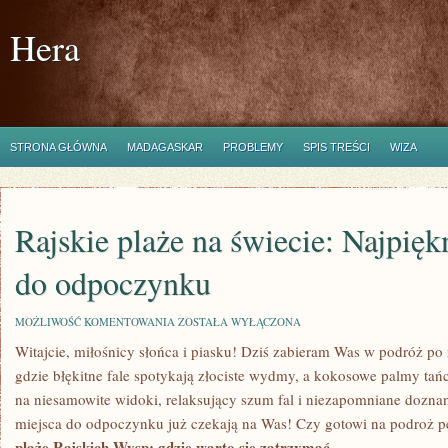
Hera
STRONA GŁÓWNA
MADAGASKAR
PROBLEMY
SPIS TREŚCI
WIZA
Rajskie plaże na świecie: Najpięk
do odpoczynku
RAJSKIE
MOŻLIWOŚĆ KOMENTOWANIA
ZOSTAŁA WYŁĄCZONA
PLAŻE
Witajcie, miłośnicy słońca i piasku! Dziś zabieram ​Was w podróż po r
NA
ŚWIECIE:
gdzie błękitne fale spotykają ​złociste wydmy, a kokosowe palmy tańc
NAJPIĘKNIEJSZE
MIEJSCA
na niesamowite widoki, relaksujący szum fal i niezapomniane doznan
DO
miejsca do odpoczynku już czekają na Was! Czy gotowi na ‍podroż pe
ODPOCZYNKU
plaże Rajskich Wysp: gdzie⁣ warto się zatrzymać