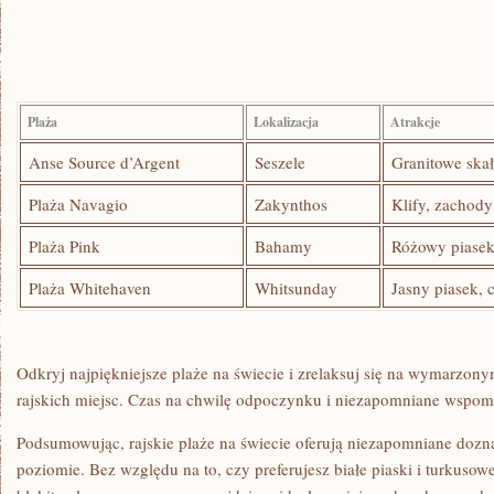
Plaża
Lokalizacja
Atrakcje
Anse Source d’Argent
Seszele
Granitowe⁤ ska
Plaża Navagio
Zakynthos
Klify, zachody
Plaża Pink
Bahamy
Różowy piasek
Plaża Whitehaven
Whitsunday
Jasny piasek, 
Odkryj najpiękniejsze plaże na świecie i zrelaksuj się na wymarzonym
rajskich miejsc. Czas na ‌chwilę odpoczynku i niezapomniane wspom
Podsumowując, rajskie plaże na świecie oferują niezapomniane dozn
poziomie. Bez względu​ na‍ to, czy preferujesz białe piaski i ⁢turkusow