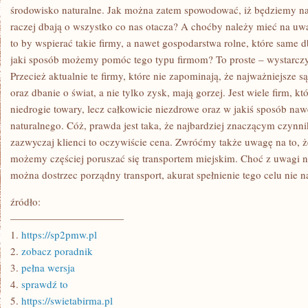
środowisko naturalne. Jak można zatem spowodować, iż będziemy nal
raczej dbają o wszystko co nas otacza? A choćby należy mieć na u
to by wspierać takie firmy, a nawet gospodarstwa rolne, które same 
jaki sposób możemy pomóc tego typu firmom? To proste – wystarcz
Przecież aktualnie te firmy, które nie zapominają, że najważniejsze s
oraz dbanie o świat, a nie tylko zysk, mają gorzej. Jest wiele firm, 
niedrogie towary, lecz całkowicie niezdrowe oraz w jakiś sposób naw
naturalnego. Cóż, prawda jest taka, że najbardziej znaczącym czynn
zazwyczaj klienci to oczywiście cena. Zwróćmy także uwagę na to, ż
możemy częściej poruszać się transportem miejskim. Choć z uwagi na
można dostrzec porządny transport, akurat spełnienie tego celu nie n
źródło:
———————————
1.
https://sp2pmw.pl
2.
zobacz poradnik
3.
pełna wersja
4.
sprawdź to
5.
https://swietabirma.pl