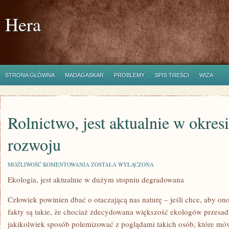
Hera
STRONA GŁÓWNA
MADAGASKAR
PROBLEMY
SPIS TREŚCI
WIZA
Rolnictwo, jest aktualnie w okres
rozwoju
ROLNICTWO,
MOŻLIWOŚĆ KOMENTOWANIA
ZOSTAŁA WYŁĄCZONA
JEST
Ekologia, jest aktualnie w dużym stopniu degradowana
AKTUALNIE
W
OKRESIE
Człowiek powinien dbać o otaczającą nas naturę – jeśli chce, aby on
WIELKIEGO
ROZWOJU
fakty są takie, że chociaż zdecydowana większość ekologów przesad
jakikolwiek sposób polemizować z poglądami takich osób, które mó