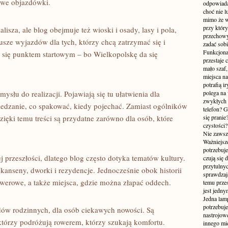
owe objazdówki.
odpowiada
choć nie l
mimo że w
przy któr
isza, ale blog obejmuje też wioski i osady, lasy i pola,
przechowy
iusze wyjazdów dla tych, którzy chcą zatrzymać się i
zadać sobi
Funkcjona
 się punktem startowym – bo Wielkopolskę da się
przestaje 
mało szaf,
miejsca n
potrafią i
łu do realizacji. Pojawiają się tu ułatwienia dla
polega na
zwykłych 
wiedzanie, co spakować, kiedy pojechać. Zamiast ogólników
telefon? 
zięki temu treści są przydatne zarówno dla osób, które
się prani
czystości
Nie zawsze
Ważniejsze
potrzebuje
 przeszłości, dlatego blog często dotyka tematów kultury.
czują się 
przytulny
kanseny, dworki i rezydencje. Jednocześnie obok historii
sprawdzają
e rowerowe, a także miejsca, gdzie można złapać oddech.
temu przes
jest jedny
Jedna lam
potrzebuje
zdów rodzinnych, dla osób ciekawych nowości. Są
nastrojow
 którzy podróżują rowerem, którzy szukają komfortu.
innego mie