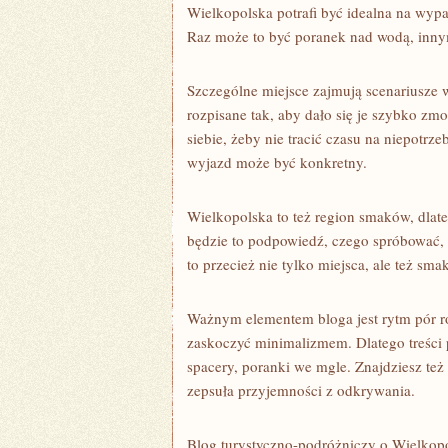
Wielkopolska potrafi być idealna na wyp
Raz może to być poranek nad wodą, innym
Szczególne miejsce zajmują scenariusze 
rozpisane tak, aby dało się je szybko zm
siebie, żeby nie tracić czasu na niepotrz
wyjazd może być konkretny.
Wielkopolska to też region smaków, dlat
będzie to podpowiedź, czego spróbować, 
to przecież nie tylko miejsca, ale też smak
Ważnym elementem bloga jest rytm pór ro
zaskoczyć minimalizmem. Dlatego treści
spacery, poranki we mgle. Znajdziesz te
zepsuła przyjemności z odkrywania.
Blog turystyczno-podróżniczy o Wielkopol