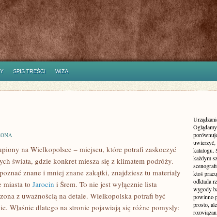
Y
SPIS TREŚCI
WIZA
Urządzanie
Oglądamy 
porównuje
ZONA
uwierzyć, 
piony na Wielkopolsce – miejscu, które potrafi zaskoczyć
katalogu.
każdym sz
ych świata, gdzie konkret miesza się z klimatem podróży.
scenografi
 poznać znane i mniej znane zakątki, znajdziesz tu materiały
ktoś pracu
odkłada rz
 miasta to
Jarocin
i Śrem. To nie jest wyłącznie lista
wygody ba
dzona z uważnością na detale. Wielkopolska potrafi być
powinno p
prosto, a
nie. Właśnie dlatego na stronie pojawiają się różne pomysły:
rozwiązani