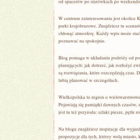
od spacerów po starówkach po weekend
W centrum zainteresowania jest okolice Kal
parki krajobrazowe. Znajdziesz tu scenar
chłonąć atmosferę. Każdy wpis może stać
poznawać na spokojnie.
Blog pomaga w układaniu podróży od pomys
planujących: jak dotrzeć, jak rozłożyć z
są rozwiązania, które oszczędzają czas. D
lubią planować w szczegółach.
Wielkopolska to region o wielowarstwowej
Pojawiają się pamiątki dawnych czasów, s
jest tu też przyroda: szlaki piesze, pętl
Na blogu znajdziesz inspiracje dla wyja
propozycje dla tych, którzy wolą miasto,