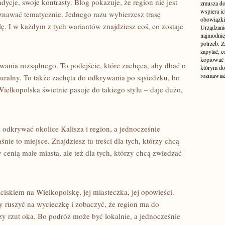
ycje, swoje kontrasty. Blog pokazuje, że region nie jest
zmusza do
wspiera i
oznawać tematycznie. Jednego razu wybierzesz trasę
obowiązki,
. I w każdym z tych wariantów znajdziesz coś, co zostaje
Urządzani
najmodnie
potrzeb. Z
zapytać, c
kopiować 
wania rozsądnego. To podejście, które zachęca, aby dbać o
którym do
rozmawiać
turalny. To także zachęta do odkrywania po sąsiedzku, bo
ielkopolska świetnie pasuje do takiego stylu – daje dużo,
.
i odkrywać okolice Kalisza i region, a jednocześnie
nie to miejsce. Znajdziesz tu treści dla tych, którzy chcą
 cenią małe miasta, ale też dla tych, którzy chcą zwiedzać
ciskiem na Wielkopolskę, jej miasteczka, jej opowieści.
 ruszyć na wycieczkę i zobaczyć, że region ma do
zy rzut oka. Bo podróż może być lokalnie, a jednocześnie