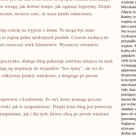
wrażenie s
cić uwagę, jak dobrać tempo, jak ogarnąć logistykę. Dzięki
Mieszkani
Zdjęcia, k
anicznie, możesz czuć, że masz punkt odniesienia.
tkaniny c
wnętrze z
łatwo prze
budują ochotę na wyjście z domu. To mogą być mini-
Nie wszys
wyekspono
 to region pełen spokojnych perełek. Czasem zachęcą do
przypadkow
usi oznaczać setek kilometrów. Wystarczy otwartość.
wnętrze. 
trzeba od
gatunków 
poczynku, dlatego blog pokazuje zarówno miejsca na ruch
stylu życ
wymagające
iają się inspiracje do wyjazdów “bez spiny”, ale też do
epipremnum
 odkrywać punkty widokowe, a drugiego po prostu
eksperyme
uczą regul
mieszkani
stałe. Inac
pracującej
ć opowieść z konkretem. To styl, który pomaga poczuć
inaczej dl
jest wybi
zówki, jak to zorganizować. Dzięki temu blog jest pomocny
składane s
rupulatnie, jak i dla tych, którzy chcą po prostu wiedzieć
łatwe do 
generalne
Najlepsze
używane. 
drobne ni