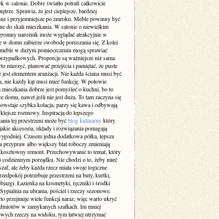
k w salonie. Dobre światło potrafi całkowicie
ętrze. Sprawia, że jest cieplejsze, bardziej
lne i przyjemniejsze po zmroku. Meble powinny być
e do skali mieszkania. W salonie o niewielkim
gromny narożnik może wyglądać atrakcyjnie w
le w domu zabierze swobodę poruszania się. Z kolei
 meble w dużym pomieszczeniu mogą sprawiać
przypadkowych. Proporcje są ważniejsze niż sama
o mierzyć, planować przejścia i pamiętać, że puste
ż jest elementem aranżacji. Nie każda ściana musi być
a, nie każdy kąt musi mieć funkcję. W połowie
 mieszkania dobrze jest pomyśleć o kuchni, bo to
ce domu, nawet jeśli nie jest duża. To tam zaczyna się
owstaje szybka kolacja, parzy się kawa i odbywają
klejsze rozmowy. Inspiracją do lepszego
ania tej przestrzeni może być
blog kulinarny
który
jakie akcesoria, układy i rozwiązania pomagają
ygodniej. Czasem jedna dodatkowa półka, lepsza
a przypraw albo większy blat roboczy zmieniają
ż kosztowny remont. Przechowywanie to temat, który
o codziennym porządku. Nie chodzi o to, żeby mieć
af, ale żeby każda rzecz miała swoje logiczne
rzedpokój potrzebuje przestrzeni na buty, kurtki,
obiazgi. Łazienka na kosmetyki, ręczniki i środki
 Sypialnia na ubrania, pościel i rzeczy sezonowe.
to przejmuje wiele funkcji naraz, więc warto ukryć
edmiotów w zamykanych szafkach. Im mniej
wych rzeczy na widoku, tym łatwiej utrzymać