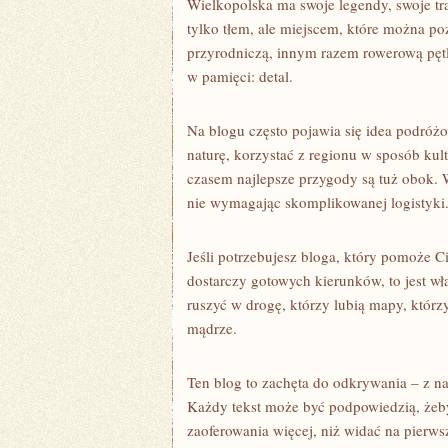
Wielkopolska ma swoje legendy, swoje trad
tylko tłem, ale miejscem, które można p
przyrodniczą, innym razem rowerową pętlę
w pamięci: detal.
Na blogu często pojawia się idea podróżo
naturę, korzystać z regionu w sposób kul
czasem najlepsze przygody są tuż obok. W
nie wymagając skomplikowanej logistyki
Jeśli potrzebujesz bloga, który pomoże C
dostarczy gotowych kierunków, to jest właś
ruszyć w drogę, którzy lubią mapy, którzy
mądrze.
Ten blog to zachęta do odkrywania – z na
Każdy tekst może być podpowiedzią, żeby
zaoferowania więcej, niż widać na pierws