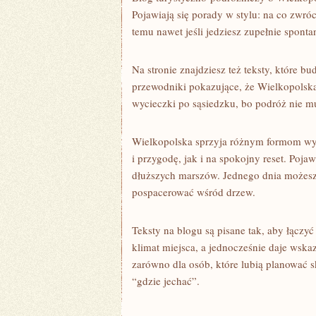
Pojawiają się porady w stylu: na co zwró
temu nawet jeśli jedziesz zupełnie spont
Na stronie znajdziesz też teksty, które 
przewodniki pokazujące, że Wielkopolska
wycieczki po sąsiedzku, bo podróż nie m
Wielkopolska sprzyja różnym formom wy
i przygodę, jak i na spokojny reset. Pojaw
dłuższych marszów. Jednego dnia możesz
pospacerować wśród drzew.
Teksty na blogu są pisane tak, aby łączy
klimat miejsca, a jednocześnie daje wska
zarówno dla osób, które lubią planować sk
“gdzie jechać”.