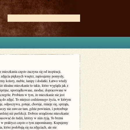
 mieszkania często zaczyna się od inspiracji.
zdjęcia pięknych wnętrz, zapisujemy pomysły,
my kolory, meble, lampy i dodatki. Łatwo wtedy
że idealne mieszkanie to takie, które wygląda jak z
 Spójne, uporządkowane, modne, dopracowane w
czególe. Problem w tym, że mieszkanie nie jest
ą do zdjęć. To miejsce codziennego życia, w którym
je, odpoczywa, gotuje, choruje, śmieje się, sprząta,
eczy nie zawsze tam, gdzie powinien, i potrzebuje
rdziej niż perfekcji. Dobrze urządzone mieszkanie
asować do ludzi, którzy w nim żyją. To brzmi
le w praktyce często o tym zapominamy. Kupujemy
a, które podobają się na zdjęciach, ale nie