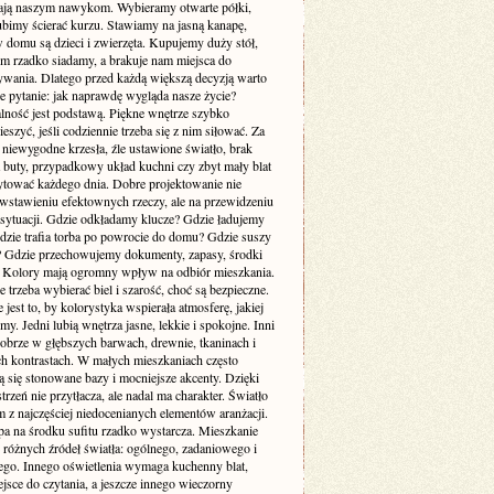
ją naszym nawykom. Wybieramy otwarte półki,
ubimy ścierać kurzu. Stawiamy na jasną kanapę,
 domu są dzieci i zwierzęta. Kupujemy duży stół,
ym rzadko siadamy, a brakuje nam miejsca do
wania. Dlatego przed każdą większą decyzją warto
e pytanie: jak naprawdę wygląda nasze życie?
lność jest podstawą. Piękne wnętrze szybko
cieszyć, jeśli codziennie trzeba się z nim siłować. Za
 niewygodne krzesła, źle ustawione światło, brak
a buty, przypadkowy układ kuchni czy zbyt mały blat
rytować każdego dnia. Dobre projektowanie nie
 wstawieniu efektownych rzeczy, ale na przewidzeniu
sytuacji. Gdzie odkładamy klucze? Gdzie ładujemy
Gdzie trafia torba po powrocie do domu? Gdzie suszy
e? Gdzie przechowujemy dokumenty, zapasy, środki
? Kolory mają ogromny wpływ na odbiór mieszkania.
 trzeba wybierać biel i szarość, choć są bezpieczne.
 jest to, by kolorystyka wspierała atmosferę, jakiej
my. Jedni lubią wnętrza jasne, lekkie i spokojne. Inni
dobrze w głębszych barwach, drewnie, tkaninach i
ch kontrastach. W małych mieszkaniach często
 się stonowane bazy i mocniejsze akcenty. Dzięki
trzeń nie przytłacza, ale nadal ma charakter. Światło
m z najczęściej niedocenianych elementów aranżacji.
pa na środku sufitu rzadko wystarcza. Mieszkanie
 różnych źródeł światła: ogólnego, zadaniowego i
ego. Innego oświetlenia wymaga kuchenny blat,
jsce do czytania, a jeszcze innego wieczorny