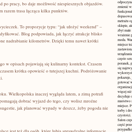
odpoczyne
ad po pracy, bo daje możliwość niespiesznych objazdów.
zmienić wn
 razem trasa łącząca kilka punktów.
funkcjona
dopasowan
metrażu o
sklepie, a
wycieczek. To propozycje typu: “jak ułożyć weekend” –
zbyt małe
odyfikować. Blog podpowiada, jak łączyć atrakcje blisko
wrażenie 
moda. Wart
ebne nadrabianie kilometrów. Dzięki temu nawet krótki
miejsce te
zastawion
urządzania
często ser
ego w opisach pojawiają się kulinarny kontekst. Czasem
poranek, p
się najzwy
czasem krótka opowieść o tutejszej kuchni. Podróżowanie
wykorzyst
i.
pokazuje, 
gotować w
organizacj
więcej ni
ku. Wielkopolska inaczej wygląda latem, a zimą potrafi
decyduje 
 pomagają dobrać wyjazd do tego, czy wolisz mroźne
mnóstwo sz
miejsce. P
ż sugestie, jak planować wypady w deszcz, żeby pogoda nie
torby i dr
czystości.
Salon częs
część prz
przypadko
sce jest też dla osób, które lubią sprawdzalne informacje.