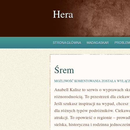
Hera
STRONA GŁÓWNA
MADAGASKAR
PROBLEM
Śrem
ŚREM
MOŻLIWOŚĆ KOMENTOWANIA
ZOSTAŁA WYŁĄC
Anabell Kalisz to serwis o wyprawach sku
różnorodnością. To przestrzeń dla ciekaw
Jeśli szukasz inspiracji na wypad, chcesz
dla różnych typów podróżników. Ciekawe
atrakcji. To opowieść o regionie – prowa
sielska, historyczna i rodzinna jednocześ