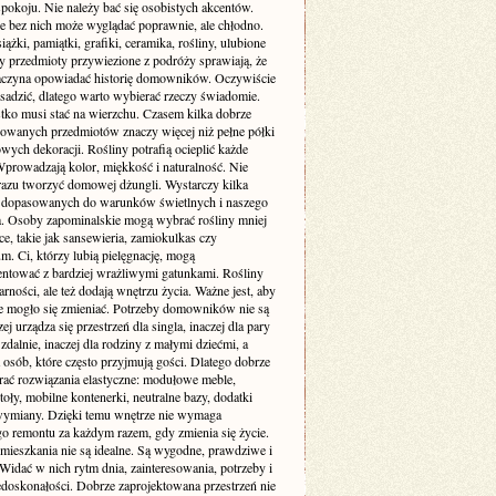
pokoju. Nie należy bać się osobistych akcentów.
e bez nich może wyglądać poprawnie, ale chłodno.
siążki, pamiątki, grafiki, ceramika, rośliny, ulubione
zy przedmioty przywiezione z podróży sprawiają, że
aczyna opowiadać historię domowników. Oczywiście
sadzić, dlatego warto wybierać rzeczy świadomie.
tko musi stać na wierzchu. Czasem kilka dobrze
wanych przedmiotów znaczy więcej niż pełne półki
ych dekoracji. Rośliny potrafią ocieplić każde
Wprowadzają kolor, miękkość i naturalność. Nie
 razu tworzyć domowej dżungli. Wystarczy kilka
dopasowanych do warunków świetlnych i naszego
ia. Osoby zapominalskie mogą wybrać rośliny mniej
, takie jak sansewieria, zamiokulkas czy
. Ci, którzy lubią pielęgnację, mogą
ntować z bardziej wrażliwymi gatunkami. Rośliny
arności, ale też dodają wnętrzu życia. Ważne jest, aby
e mogło się zmieniać. Potrzeby domowników nie są
zej urządza się przestrzeń dla singla, inaczej dla pary
 zdalnie, inaczej dla rodziny z małymi dziećmi, a
a osób, które często przyjmują gości. Dlatego dobrze
erać rozwiązania elastyczne: modułowe meble,
toły, mobilne kontenerki, neutralne bazy, dodatki
wymiany. Dzięki temu wnętrze nie wymaga
go remontu za każdym razem, gdy zmienia się życie.
 mieszkania nie są idealne. Są wygodne, prawdziwe i
Widać w nich rytm dnia, zainteresowania, potrzeby i
edoskonałości. Dobrze zaprojektowana przestrzeń nie