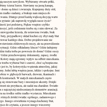
ją naszym nawykom. Wybieramy otwarte półki,
ubimy ścierać kurzu. Stawiamy na jasną kanapę,
 domu są dzieci i zwierzęta. Kupujemy duży stół,
ym rzadko siadamy, a brakuje nam miejsca do
wania. Dlatego przed każdą większą decyzją warto
e pytanie: jak naprawdę wygląda nasze życie?
lność jest podstawą. Piękne wnętrze szybko
cieszyć, jeśli codziennie trzeba się z nim siłować. Za
 niewygodne krzesła, źle ustawione światło, brak
a buty, przypadkowy układ kuchni czy zbyt mały blat
rytować każdego dnia. Dobre projektowanie nie
 wstawieniu efektownych rzeczy, ale na przewidzeniu
sytuacji. Gdzie odkładamy klucze? Gdzie ładujemy
Gdzie trafia torba po powrocie do domu? Gdzie suszy
e? Gdzie przechowujemy dokumenty, zapasy, środki
? Kolory mają ogromny wpływ na odbiór mieszkania.
 trzeba wybierać biel i szarość, choć są bezpieczne.
 jest to, by kolorystyka wspierała atmosferę, jakiej
my. Jedni lubią wnętrza jasne, lekkie i spokojne. Inni
dobrze w głębszych barwach, drewnie, tkaninach i
ch kontrastach. W małych mieszkaniach często
 się stonowane bazy i mocniejsze akcenty. Dzięki
trzeń nie przytłacza, ale nadal ma charakter. Światło
m z najczęściej niedocenianych elementów aranżacji.
pa na środku sufitu rzadko wystarcza. Mieszkanie
 różnych źródeł światła: ogólnego, zadaniowego i
ego. Innego oświetlenia wymaga kuchenny blat,
jsce do czytania, a jeszcze innego wieczorny