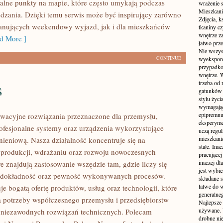
alne punkty na mapie, które często umykają podczas
wrażenie s
Mieszkani
dzania. Dzięki temu serwis może być inspirujący zarówno
Zdjęcia, k
lanujących weekendowy wyjazd, jak i dla mieszkańców
tkaniny c
wnętrze z
d More ]
łatwo prze
Nie wszys
CONTINUE
wyekspono
przypadkow
wnętrze. 
s
trzeba od
gatunków 
stylu życ
wymagające
epipremnum
wacyjne rozwiązania przeznaczone dla przemysłu,
eksperyme
rofesjonalne systemy oraz urządzenia wykorzystujące
uczą regul
mieszkani
nieniową. Nasza działalność koncentruje się na
stałe. Inac
 produkcji, wdrażaniu oraz rozwoju nowoczesnych
pracującej
inaczej dl
e znajdują zastosowanie wszędzie tam, gdzie liczy się
jest wybi
 dokładność oraz pewność wykonywanych procesów.
składane s
łatwe do 
je bogatą ofertę produktów, usług oraz technologii, które
generalne
 potrzeby współczesnego przemysłu i przedsiębiorstw
Najlepsze
używane. 
 niezawodnych rozwiązań technicznych. Polecam
drobne ni