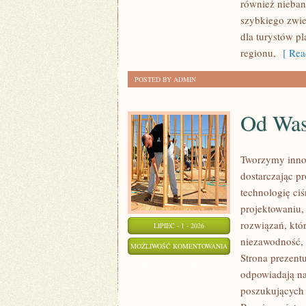
również nieban
szybkiego zwie
dla turystów p
regionu,
[ Rea
POSTED BY ADMIN
Od Wa
Tworzymy inno
dostarczając p
technologię ciś
projektowaniu,
rozwiązań, któr
LIPIEC - 1 - 2026
niezawodność,
OD
MOŻLIWOŚĆ KOMENTOWANIA
Strona prezentu
WAS
ZOSTAŁA WYŁĄCZONA
odpowiadają na
poszukujących