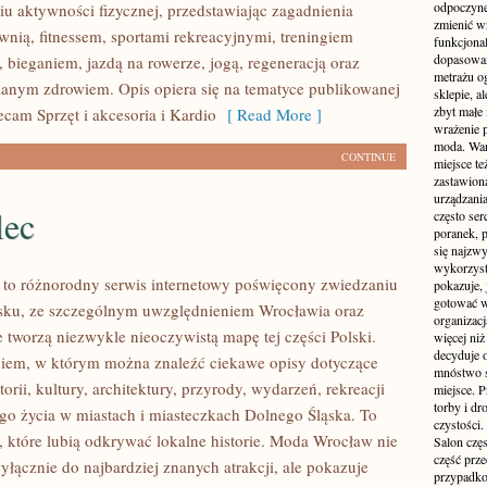
odpoczyne
u aktywności fizycznej, przedstawiając zagadnienia
zmienić wn
wnią, fitnessem, sportami rekreacyjnymi, treningiem
funkcjona
dopasowan
 bieganiem, jazdą na rowerze, jogą, regeneracją oraz
metrażu o
anym zdrowiem. Opis opiera się na tematyce publikowanej
sklepie, a
zbyt małe
ecam Sprzęt i akcesoria i Kardio
[ Read More ]
wrażenie 
moda. Wart
CONTINUE
miejsce te
zastawion
urządzania
lec
często ser
poranek, p
się najzwy
wykorzyst
to różnorodny serwis internetowy poświęcony zwiedzaniu
pokazuje, 
gotować w
sku, ze szczególnym uwzględnieniem Wrocławia oraz
organizacj
e tworzą niezwykle nieoczywistą mapę tej części Polski.
więcej ni
decyduje 
ogiem, w którym można znaleźć ciekawe opisy dotyczące
mnóstwo sz
torii, kultury, architektury, przyrody, wydarzeń, rekreacji
miejsce. P
torby i dr
go życia w miastach i miasteczkach Dolnego Śląska. To
czystości.
b, które lubią odkrywać lokalne historie. Moda Wrocław nie
Salon częs
część prz
yłącznie do najbardziej znanych atrakcji, ale pokazuje
przypadko