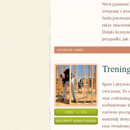
Niewyjaśnione S
LEGENDY
związane z prz
MAFII
funkcjonowania 
także znaczeni
Dzięki licznym
przypadki, jak
POSTED BY ADMIN
Trening
Sport i aktywno
ćwiczenia. To 
oraz codzienną
rozbudowane k
zarówno począt
LIPIEC - 4 - 2026
materiały doty
TRENING
MOŻLIWOŚĆ KOMENTOWANIA
oraz świadomeg
SIŁOWY
ZOSTAŁA WYŁĄCZONA