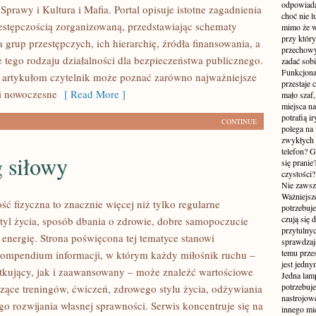
odpowiada
prawy i Kultura i Mafia. Portal opisuje istotne zagadnienia
choć nie l
estępczością zorganizowaną, przedstawiając schematy
mimo że w
przy któr
grup przestępczych, ich hierarchię, źródła finansowania, a
przechowy
e tego rodzaju działalności dla bezpieczeństwa publicznego.
zadać sobi
Funkcjona
 artykułom czytelnik może poznać zarówno najważniejsze
przestaje 
 i nowoczesne
[ Read More ]
mało szaf,
miejsca n
potrafią i
CONTINUE
polega na
zwykłych 
telefon? 
 siłowy
się prani
czystości
Nie zawsze
Ważniejsze
ść fizyczna to znacznie więcej niż tylko regularne
potrzebuje
czują się 
styl życia, sposób dbania o zdrowie, dobre samopoczucie
przytulny
 energię. Strona poświęcona tej tematyce stanowi
sprawdzają
temu przes
ompendium informacji, w którym każdy miłośnik ruchu –
jest jedny
kujący, jak i zaawansowany – może znaleźć wartościowe
Jedna lam
potrzebuje
czące treningów, ćwiczeń, zdrowego stylu życia, odżywiania
nastrojow
o rozwijania własnej sprawności. Serwis koncentruje się na
innego mie