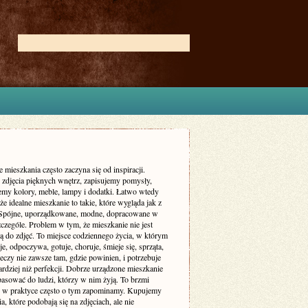
 mieszkania często zaczyna się od inspiracji.
zdjęcia pięknych wnętrz, zapisujemy pomysły,
my kolory, meble, lampy i dodatki. Łatwo wtedy
że idealne mieszkanie to takie, które wygląda jak z
 Spójne, uporządkowane, modne, dopracowane w
czególe. Problem w tym, że mieszkanie nie jest
ą do zdjęć. To miejsce codziennego życia, w którym
je, odpoczywa, gotuje, choruje, śmieje się, sprząta,
eczy nie zawsze tam, gdzie powinien, i potrzebuje
rdziej niż perfekcji. Dobrze urządzone mieszkanie
asować do ludzi, którzy w nim żyją. To brzmi
le w praktyce często o tym zapominamy. Kupujemy
a, które podobają się na zdjęciach, ale nie