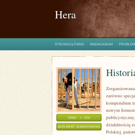
Hera
STRONA GŁÓWNA
MADAGASKAR
PROBLEM
Histori
Zorganizowana 
zarówno specjal
kompendium info
nowym formom p
publicystyczny
LIPIEC - 4 - 2026
działalnością 
HISTORIA
MOŻLIWOŚĆ KOMENTOWANIA
Polskiej, pańs
I
ZOSTAŁA WYŁĄCZONA