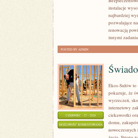
Bezpieczeństwo
instalacje wys
najbardziej wy
pozwalające na
renowacją powi
innymi zadani
POSTED BY ADMIN
Świado
Ekos-Sułów to 
pokazuje, że ś
wyrzeczeń, sko
internetowy za
ciekawostki or
CZERWIEC - 27 - 2026
domu, zakupów,
ŚWIADOME
MOŻLIWOŚĆ KOMENTOWANIA
nowoczesnych r
ZAKUPY
ZOSTAŁA WYŁĄCZONA
życia. Strona z