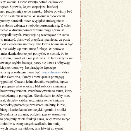
k w salonie. Dobre światło potrafi całkowicie
ętrze. Sprawia, że jest cieplejsze, bardziej
lne i przyjemniejsze po zmroku. Meble powinny być
e do skali mieszkania. W salonie o niewielkim
gromny narożnik może wyglądać atrakcyjnie w
le w domu zabierze swobodę poruszania się. Z kolei
 meble w dużym pomieszczeniu mogą sprawiać
przypadkowych. Proporcje są ważniejsze niż sama
o mierzyć, planować przejścia i pamiętać, że puste
ż jest elementem aranżacji. Nie każda ściana musi być
a, nie każdy kąt musi mieć funkcję. W połowie
 mieszkania dobrze jest pomyśleć o kuchni, bo to
ce domu, nawet jeśli nie jest duża. To tam zaczyna się
owstaje szybka kolacja, parzy się kawa i odbywają
klejsze rozmowy. Inspiracją do lepszego
ania tej przestrzeni może być
blog kulinarny
który
jakie akcesoria, układy i rozwiązania pomagają
ygodniej. Czasem jedna dodatkowa półka, lepsza
a przypraw albo większy blat roboczy zmieniają
ż kosztowny remont. Przechowywanie to temat, który
o codziennym porządku. Nie chodzi o to, żeby mieć
af, ale żeby każda rzecz miała swoje logiczne
rzedpokój potrzebuje przestrzeni na buty, kurtki,
obiazgi. Łazienka na kosmetyki, ręczniki i środki
 Sypialnia na ubrania, pościel i rzeczy sezonowe.
to przejmuje wiele funkcji naraz, więc warto ukryć
edmiotów w zamykanych szafkach. Im mniej
wych rzeczy na widoku, tym łatwiej utrzymać