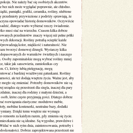
pokoju. Nie należy bać się osobistych akcentów.
e bez nich może wyglądać poprawnie, ale chłodno.
siążki, pamiątki, grafiki, ceramika, rośliny, ulubione
zy przedmioty przywiezione z podróży sprawiają, że
aczyna opowiadać historię domowników. Oczywiście
sadzić, dlatego warto wybierać rzeczy świadomie.
tko musi stać na wierzchu. Czasem kilka dobrze
wanych przedmiotów znaczy więcej niż pełne półki
ych dekoracji. Rośliny potrafią ocieplić każde
Wprowadzają kolor, miękkość i naturalność. Nie
 razu tworzyć domowej dżungli. Wystarczy kilka
dopasowanych do warunków świetlnych i naszego
ia. Osoby zapominalskie mogą wybrać rośliny mniej
, takie jak sansewieria, zamiokulkas czy
. Ci, którzy lubią pielęgnację, mogą
ntować z bardziej wrażliwymi gatunkami. Rośliny
arności, ale też dodają wnętrzu życia. Ważne jest, aby
e mogło się zmieniać. Potrzeby domowników nie są
zej urządza się przestrzeń dla singla, inaczej dla pary
 zdalnie, inaczej dla rodziny z małymi dziećmi, a
a osób, które często przyjmują gości. Dlatego dobrze
erać rozwiązania elastyczne: modułowe meble,
toły, mobilne kontenerki, neutralne bazy, dodatki
wymiany. Dzięki temu wnętrze nie wymaga
go remontu za każdym razem, gdy zmienia się życie.
 mieszkania nie są idealne. Są wygodne, prawdziwe i
Widać w nich rytm dnia, zainteresowania, potrzeby i
edoskonałości. Dobrze zaprojektowana przestrzeń nie