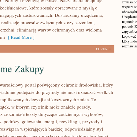
 i Normy i Przemysł w Polsce. Nasza oferta obejmuje
zmusza do
wspiera i
okociśnieniowe, które zostały opracowane z myślą o
obowiązki,
magających zastosowaniach. Dostarczamy urządzenia,
Urządzani
najmodnie
 realizację procesów związanych z czyszczeniem,
potrzeb. Z
erzchni, eliminacją warstw ochronnych oraz wieloma
zapytać, c
kopiować 
ami
[ Read More ]
którym do
rozmawiać
CONTINUE
me Zakupy
wartościowy portal poświęcony ochronie środowiska, który
wiadome podejście do przyrody nie musi oznaczać wielkich
mplikowanych decyzji ani kosztownych zmian. To
kątek, w którym czytelnik może znaleźć porady,
az zrozumiałe teksty dotyczące codziennych wyborów,
 podróży, gotowania, energii, recyklingu, przyrody i
ozwiązań wspierających bardziej odpowiedzialny styl
ostała przygotowana z myślą o osobach, które chcą lepiej