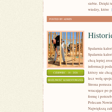
siebie. Dzięki
wiedzy, które
[
POSTED BY ADMIN
Histori
Spalarnia kalor
Spalarnia kalor
chcą lepiej zro
informacji pod
którzy nie chcą
CZERWIEC - 18 - 2026
lecz wolą spojr
HISTORIE
MOŻLIWOŚĆ KOMENTOWANIA
Strona porusza
SUKCESU
ZOSTAŁA WYŁĄCZONA
wracające po p
formę i potrze
Polecam Nowink
Największą zal