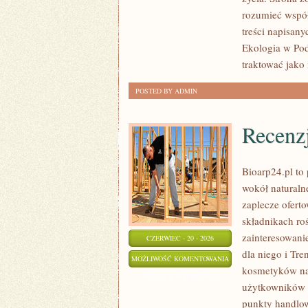
rozumieć współ
treści napisan
Ekologia w Pod
traktować jako
POSTED BY ADMIN
Recenz
Bioarp24.pl to 
wokół naturaln
zaplecze oferto
składnikach roś
zainteresowani
CZERWIEC - 20 - 2026
dla niego i Tr
RECENZJE
MOŻLIWOŚĆ KOMENTOWANIA
kosmetyków na
I
ZOSTAŁA WYŁĄCZONA
użytkowników 
PORÓWNANIA
punkty handlow