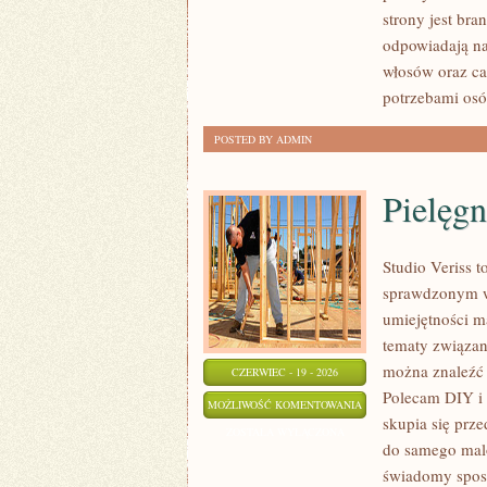
strony jest bra
odpowiadają na
włosów oraz ca
potrzebami osó
POSTED BY ADMIN
Pielęgn
Studio Veriss 
sprawdzonym w
umiejętności ma
tematy związan
można znaleźć z
CZERWIEC - 19 - 2026
Polecam DIY i 
PIELĘGNACJA
MOŻLIWOŚĆ KOMENTOWANIA
skupia się prze
I
ZOSTAŁA WYŁĄCZONA
do samego malo
PRZYGOTOWANIE
świadomy sposó
SKÓRY