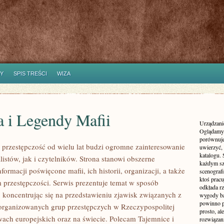
Y
SPIS TREŚCI
WIZA
a i Legendy Mafii
Urządzanie
Oglądamy 
porównuje
przestępczość od wielu lat budzi ogromne zainteresowanie
uwierzyć, 
katalogu.
istów, jak i czytelników. Strona stanowi obszerne
każdym sz
rmacji poświęcone mafii, ich historii, organizacji, a także
scenografi
ktoś pracu
rzestępczości. Serwis prezentuje temat w sposób
odkłada rz
, koncentrując się na przedstawieniu zjawisk związanych z
wygody ba
powinno p
zorganizowanych grup przestępczych w Rzeczypospolitej
prosto, a
twach europejskich oraz na świecie. Polecam Tajemnice i
rozwiązani