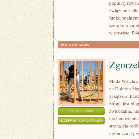
popularyzowani
związane z siło
funkcjonalnym,
szeroko rozumi
w serwisie. Pol
POSTED BY ADMIN
Zgorze
Moda Wrocław 
na Dolnym Ślą
zakątków, któr
Strona jest bl
zwiedzania, his
LIPIEC - 2 - 2026
oraz codzienne
ZGORZELEC
MOŻLIWOŚĆ KOMENTOWANIA
strona dla osó
ZOSTAŁA WYŁĄCZONA
ogranicza się w