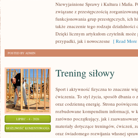
Niewyjaśnione Sprawy i Kultura i Mafia. Po
LEGENDY
związane z przestępczością zorganizowaną
MAFII
funkcjonowania grup przestępczych, ich hie
także znaczenie tego rodzaju działalności
Dzięki licznym artykułom czytelnik może
przypadki, jak i nowoczesne
[ Read More 
POSTED BY ADMIN
Trening siłowy
Sport i aktywność fizyczna to znacznie wię
ćwiczenia. To styl życia, sposób dbania o
oraz codzienną energię. Strona poświęcona
rozbudowane kompendium informacji, w k
zarówno początkujący, jak i zaawansowan
LIPIEC - 4 - 2026
materiały dotyczące treningów, ćwiczeń, z
TRENING
MOŻLIWOŚĆ KOMENTOWANIA
oraz świadomego rozwijania własnej sprawn
SIŁOWY
ZOSTAŁA WYŁĄCZONA