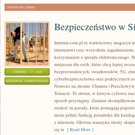
POSTED BY ADMIN
Bezpieczeństwo w Si
Internat.com.pl to wartościowy magazyn 
internetowi oraz wszystkim zagadnieniom,
korzystaniem z sprzętu elektronicznego. 
miejscem dla osób, które chcą lepiej zrozum
bezprzewodowych, światłowodów, 5G, chm
CZERWIEC - 17 - 2026
cyberbezpieczeństwa oraz praktycznych r
BEZPIECZEŃSTWO
MOŻLIWOŚĆ KOMENTOWANIA
Nowości na stronie: Chmura i Przechowyw
W
ZOSTAŁA WYŁĄCZONA
Temacie. To strona, w którym cyfrowa rze
SIECI
sposób przystępny. Zamiast skomplikowan
znaleźć tu porady, które pomagają poprawi
może pełnić funkcję poradnika dla każdego
z internetu. Główna tematyka strony skupi
się tu
[ Read More ]