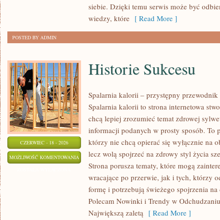
siebie. Dzięki temu serwis może być odbie
wiedzy, które
[ Read More ]
POSTED BY ADMIN
Historie Sukcesu
Spalarnia kalorii – przystępny przewodnik
Spalarnia kalorii to strona internetowa st
chcą lepiej zrozumieć temat zdrowej sylwet
informacji podanych w prosty sposób. To p
którzy nie chcą opierać się wyłącznie na o
CZERWIEC - 18 - 2026
lecz wolą spojrzeć na zdrowy styl życia sze
HISTORIE
MOŻLIWOŚĆ KOMENTOWANIA
Strona porusza tematy, które mogą zainte
SUKCESU
ZOSTAŁA WYŁĄCZONA
wracające po przerwie, jak i tych, którzy
formę i potrzebują świeżego spojrzenia na
Polecam Nowinki i Trendy w Odchudzaniu 
Największą zaletą
[ Read More ]