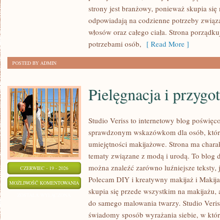
strony jest branżowy, ponieważ skupia się
odpowiadają na codzienne potrzeby związ
włosów oraz całego ciała. Strona porządk
potrzebami osób,
[ Read More ]
POSTED BY ADMIN
Pielęgnacja i przygo
Studio Veriss to internetowy blog poświęc
sprawdzonym wskazówkom dla osób, które
umiejętności makijażowe. Strona ma charak
tematy związane z modą i urodą. To blog 
można znaleźć zarówno luźniejsze teksty, ja
CZERWIEC - 19 - 2026
Polecam DIY i kreatywny makijaż i Makij
PIELĘGNACJA
MOŻLIWOŚĆ KOMENTOWANIA
skupia się przede wszystkim na makijażu, a
I
ZOSTAŁA WYŁĄCZONA
do samego malowania twarzy. Studio Veris
PRZYGOTOWANIE
świadomy sposób wyrażania siebie, w któ
SKÓRY