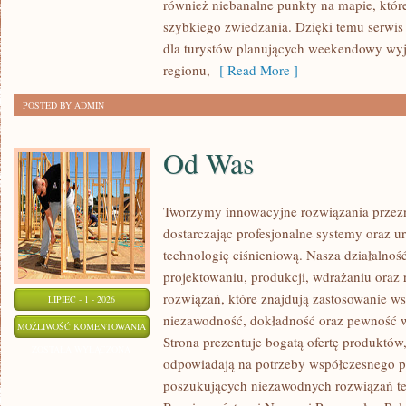
również niebanalne punkty na mapie, któr
szybkiego zwiedzania. Dzięki temu serwis
dla turystów planujących weekendowy wyj
regionu,
[ Read More ]
POSTED BY ADMIN
Od Was
Tworzymy innowacyjne rozwiązania przez
dostarczając profesjonalne systemy oraz 
technologię ciśnieniową. Nasza działalność
projektowaniu, produkcji, wdrażaniu ora
rozwiązań, które znajdują zastosowanie wsz
LIPIEC - 1 - 2026
niezawodność, dokładność oraz pewność
OD
MOŻLIWOŚĆ KOMENTOWANIA
Strona prezentuje bogatą ofertę produktów,
WAS
ZOSTAŁA WYŁĄCZONA
odpowiadają na potrzeby współczesnego pr
poszukujących niezawodnych rozwiązań t