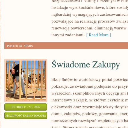
Bezpieczeństwo i Normy i Przemysł w Pols
instalacje wysokociśnieniowe, które zosta
najbardziej wymagających zastosowaniach
pozwalające na realizację procesów związ
renowacją powierzchni, eliminacją warst
innymi zadaniami
[ Read More ]
POSTED BY ADMIN
Świadome Zakupy
Ekos-Sułów to wartościowy portal poświęc
pokazuje, że świadome podejście do przyr
wyrzeczeń, skomplikowanych decyzji ani 
internetowy zakątek, w którym czytelnik 
ciekawostki oraz zrozumiałe teksty dotyc
CZERWIEC - 27 - 2026
domu, zakupów, podróży, gotowania, energi
ŚWIADOME
MOŻLIWOŚĆ KOMENTOWANIA
nowoczesnych rozwiązań wspierających bar
ZAKUPY
ZOSTAŁA WYŁĄCZONA
życia. Strona została przygotowana z myślą