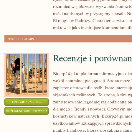
rozumieć współczesne wyzwania środowisk
treści napisanych w przystępny sposób. N
Ekologia w Podróży. Charakter serwisu s
traktować jako inspirujące kompendium dl
POSTED BY ADMIN
Recenzje i porównan
Bioarp24.pl to platforma informacyjno-ofer
wokół naturalnej pielęgnacji. Strona moż
zaplecze ofertowe dla osób, które interes
składnikach roślinnych. To strona, która w
zainteresowanie łagodniejszą codzienną p
CZERWIEC - 20 - 2026
dla niego i Trendy i nowości. Głównym mo
RECENZJE
MOŻLIWOŚĆ KOMENTOWANIA
kosmetyków naturalnych. Bioarp24.pl moż
I
ZOSTAŁA WYŁĄCZONA
użytkowników szukających sprawdzonych 
PORÓWNANIA
punkty handlowe, którzy poszukują natura