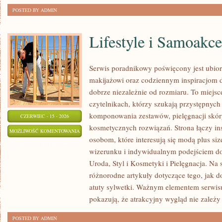
POSTED BY ADMIN
Lifestyle i Samoakce
Serwis poradnikowy poświęcony jest ubior
makijażowi oraz codziennym inspiracjom dl
dobrze niezależnie od rozmiaru. To miejsc
czytelnikach, którzy szukają przystępnyc
komponowania zestawów, pielęgnacji skó
CZERWIEC - 15 - 2026
kosmetycznych rozwiązań. Strona łączy ins
LIFESTYLE
MOŻLIWOŚĆ KOMENTOWANIA
osobom, które interesują się modą plus 
I
ZOSTAŁA WYŁĄCZONA
wizerunku i indywidualnym podejściem d
SAMOAKCEPTACJA
Uroda, Styl i Kosmetyki i Pielęgnacja. Na
różnorodne artykuły dotyczące tego, jak d
atuty sylwetki. Ważnym elementem serwisu 
pokazują, że atrakcyjny wygląd nie zależy
POSTED BY ADMIN