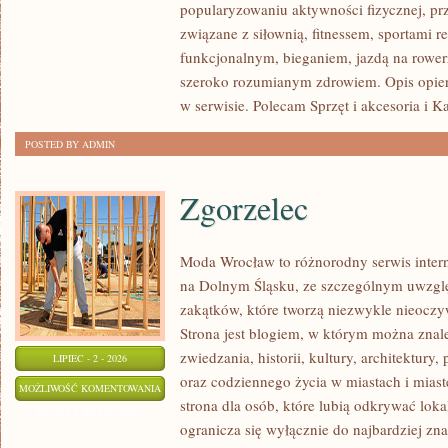
popularyzowaniu aktywności fizycznej, pr
związane z siłownią, fitnessem, sportami r
funkcjonalnym, bieganiem, jazdą na rowerz
szeroko rozumianym zdrowiem. Opis opier
w serwisie. Polecam Sprzęt i akcesoria i K
POSTED BY ADMIN
Zgorzelec
Moda Wrocław to różnorodny serwis inte
na Dolnym Śląsku, ze szczególnym uwzgl
zakątków, które tworzą niezwykle nieoczyw
Strona jest blogiem, w którym można znal
zwiedzania, historii, kultury, architektury,
LIPIEC - 2 - 2026
oraz codziennego życia w miastach i mias
ZGORZELEC
MOŻLIWOŚĆ KOMENTOWANIA
strona dla osób, które lubią odkrywać lok
ZOSTAŁA WYŁĄCZONA
ogranicza się wyłącznie do najbardziej zna