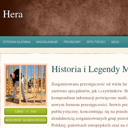
Hera
STRONA GŁÓWNA
MADAGASKAR
PROBLEMY
SPIS TREŚCI
WIZA
Historia i Legendy M
Zorganizowana przestępczość od wielu lat
zarówno specjalistów, jak i czytelników. S
kompendium informacji poświęcone mafii, ic
nowym formom przestępczości. Serwis pre
publicystyczny, koncentrując się na przed
LIPIEC - 4 - 2026
działalnością zorganizowanych grup przes
HISTORIA
MOŻLIWOŚĆ KOMENTOWANIA
Polskiej, państwach europejskich oraz na 
I
ZOSTAŁA WYŁĄCZONA