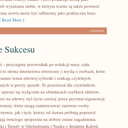
b wyrażania siebie, w którym ważne są także pewność
 temu serwis może być odbierany jako praktyczna baza
 Read More ]
CONTINUE
e Sukcesu
ii – przystępny przewodnik po redukcji masy ciała
ii to strona internetowa stworzony z myślą o osobach, które
zumieć temat zdrowej sylwetki i szukają czytelnych
anych w prosty sposób. To przestrzeń dla czytelników,
 opierać się wyłącznie na obietnicach szybkich efektów,
zeć na zdrowy styl życia szerzej: przez pryzmat regeneracji.
 tematy, które mogą zainteresować zarówno osoby
rzerwie, jak i tych, którzy od dawna próbują poprawić
bują świeżego spojrzenia na dobrze znane zagadnienia.
i i Trendy w Odchudzaniu i Nauka o Spalaniu Kalorii.