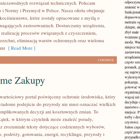
odpoczyne
 niezawodnych rozwiązań technicznych. Polecam
zmienić wn
 i Normy i Przemysł w Polsce. Nasza oferta obejmuje
funkcjona
dopasowan
okociśnieniowe, które zostały opracowane z myślą o
metrażu o
magających zastosowaniach. Dostarczamy urządzenia,
sklepie, a
zbyt małe
 realizację procesów związanych z czyszczeniem,
wrażenie 
erzchni, eliminacją warstw ochronnych oraz wieloma
moda. Wart
miejsce te
ami
[ Read More ]
zastawion
urządzania
CONTINUE
często ser
poranek, p
się najzwy
me Zakupy
wykorzyst
pokazuje, 
gotować w
organizacj
wartościowy portal poświęcony ochronie środowiska, który
więcej ni
decyduje 
wiadome podejście do przyrody nie musi oznaczać wielkich
mnóstwo sz
mplikowanych decyzji ani kosztownych zmian. To
miejsce. P
torby i dr
kątek, w którym czytelnik może znaleźć porady,
czystości.
az zrozumiałe teksty dotyczące codziennych wyborów,
Salon częs
część prz
 podróży, gotowania, energii, recyklingu, przyrody i
przypadko