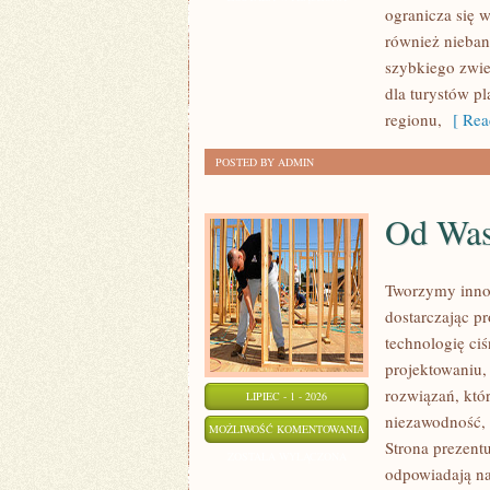
ogranicza się w
również nieban
szybkiego zwie
dla turystów p
regionu,
[ Rea
POSTED BY ADMIN
Od Wa
Tworzymy inno
dostarczając p
technologię ciś
projektowaniu,
rozwiązań, któr
LIPIEC - 1 - 2026
niezawodność,
OD
MOŻLIWOŚĆ KOMENTOWANIA
Strona prezentu
WAS
ZOSTAŁA WYŁĄCZONA
odpowiadają na