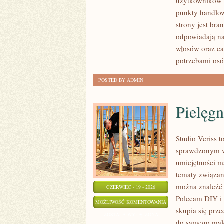
użytkowników 
PORÓWNANIA
punkty handlow
strony jest bra
odpowiadają na
włosów oraz ca
potrzebami osó
POSTED BY ADMIN
Pielęgn
Studio Veriss 
sprawdzonym w
umiejętności ma
tematy związan
można znaleźć z
CZERWIEC - 19 - 2026
Polecam DIY i 
PIELĘGNACJA
MOŻLIWOŚĆ KOMENTOWANIA
skupia się prze
I
ZOSTAŁA WYŁĄCZONA
do samego malo