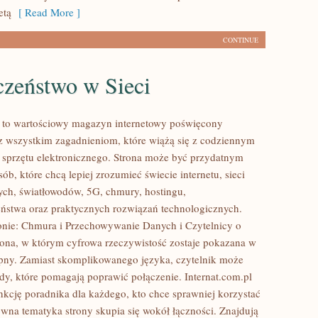
etą
[ Read More ]
CONTINUE
czeństwo w Sieci
l to wartościowy magazyn internetowy poświęcony
az wszystkim zagadnieniom, które wiążą się z codziennym
 sprzętu elektronicznego. Strona może być przydatnym
ób, które chcą lepiej zrozumieć świecie internetu, sieci
ch, światłowodów, 5G, chmury, hostingu,
ństwa oraz praktycznych rozwiązań technologicznych.
onie: Chmura i Przechowywanie Danych i Czytelnicy o
rona, w którym cyfrowa rzeczywistość zostaje pokazana w
pny. Zamiast skomplikowanego języka, czytelnik może
ady, które pomagają poprawić połączenie. Internat.com.pl
nkcję poradnika dla każdego, kto chce sprawniej korzystać
ówna tematyka strony skupia się wokół łączności. Znajdują