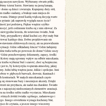
ją naszym nawykom. Wybieramy otwarte półki,
ubimy ścierać kurzu. Stawiamy na jasną kanapę,
 domu są dzieci i zwierzęta. Kupujemy duży stół,
ym rzadko siadamy, a brakuje nam miejsca do
wania. Dlatego przed każdą większą decyzją warto
e pytanie: jak naprawdę wygląda nasze życie?
lność jest podstawą. Piękne wnętrze szybko
cieszyć, jeśli codziennie trzeba się z nim siłować. Za
 niewygodne krzesła, źle ustawione światło, brak
a buty, przypadkowy układ kuchni czy zbyt mały blat
rytować każdego dnia. Dobre projektowanie nie
 wstawieniu efektownych rzeczy, ale na przewidzeniu
sytuacji. Gdzie odkładamy klucze? Gdzie ładujemy
Gdzie trafia torba po powrocie do domu? Gdzie suszy
e? Gdzie przechowujemy dokumenty, zapasy, środki
? Kolory mają ogromny wpływ na odbiór mieszkania.
 trzeba wybierać biel i szarość, choć są bezpieczne.
 jest to, by kolorystyka wspierała atmosferę, jakiej
my. Jedni lubią wnętrza jasne, lekkie i spokojne. Inni
dobrze w głębszych barwach, drewnie, tkaninach i
ch kontrastach. W małych mieszkaniach często
 się stonowane bazy i mocniejsze akcenty. Dzięki
trzeń nie przytłacza, ale nadal ma charakter. Światło
m z najczęściej niedocenianych elementów aranżacji.
pa na środku sufitu rzadko wystarcza. Mieszkanie
 różnych źródeł światła: ogólnego, zadaniowego i
ego. Innego oświetlenia wymaga kuchenny blat,
jsce do czytania, a jeszcze innego wieczorny