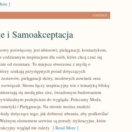
ore ]
CONTINUE
le i Samoakceptacja
kowy poświęcony jest ubiorowi, pielęgnacji, kosmetykom,
z codziennym inspiracjom dla osób, które chcą czuć się
żnie od rozmiaru. To miejsce stworzone z myślą o
którzy szukają przystępnych porad dotyczących
zestawów, pielęgnacji skóry, modowych nowinek oraz
rozwiązań. Strona łączy inspiracyjny ton z tematyką bliską
interesują się modą plus size, świadomym budowaniem
ndywidualnym podejściem do wyglądu. Polecamy Moda,
osmetyki i Pielęgnacja. Na stronie można znaleźć
ykuły dotyczące tego, jak dobierać ubrania, aby podkreślać
. Ważnym elementem serwisu są porady stylizacyjne, które
trakcyjny wygląd nie zależy
[ Read More ]