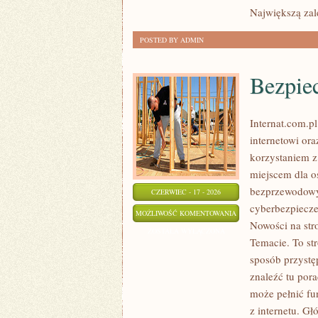
Największą zal
POSTED BY ADMIN
Bezpie
Internat.com.p
internetowi or
korzystaniem z
miejscem dla os
bezprzewodowy
CZERWIEC - 17 - 2026
cyberbezpiecze
BEZPIECZEŃSTWO
MOŻLIWOŚĆ KOMENTOWANIA
Nowości na str
W
ZOSTAŁA WYŁĄCZONA
Temacie. To st
SIECI
sposób przystę
znaleźć tu por
może pełnić fu
z internetu. Gł