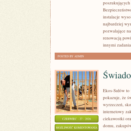
poszukujących
Bezpieczeństwo
instalacje wys
najbardziej wy
pozwalające na
renowacją powi
innymi zadani
POSTED BY ADMIN
Świado
Ekos-Sułów to 
pokazuje, że ś
wyrzeczeń, sko
internetowy za
ciekawostki or
CZERWIEC - 27 - 2026
domu, zakupów,
ŚWIADOME
MOŻLIWOŚĆ KOMENTOWANIA