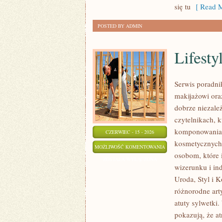
się tu
[ Read M
POSTED BY ADMIN
Lifesty
Serwis poradni
makijażowi ora
dobrze niezale
czytelnikach, 
komponowania 
CZERWIEC - 15 - 2026
kosmetycznych 
LIFESTYLE
MOŻLIWOŚĆ KOMENTOWANIA
osobom, które 
I
ZOSTAŁA WYŁĄCZONA
wizerunku i i
SAMOAKCEPTACJA
Uroda, Styl i K
różnorodne art
atuty sylwetki
pokazują, że a