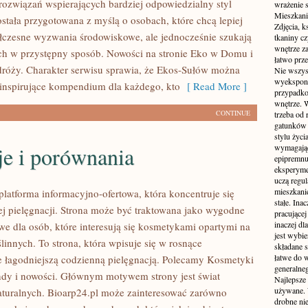
ozwiązań wspierających bardziej odpowiedzialny styl
wrażenie s
Mieszkani
ostała przygotowana z myślą o osobach, które chcą lepiej
Zdjęcia, k
czesne wyzwania środowiskowe, ale jednocześnie szukają
tkaniny c
wnętrze z
ych w przystępny sposób. Nowości na stronie Eko w Domu i
łatwo prze
róży. Charakter serwisu sprawia, że Ekos-Sułów można
Nie wszys
wyekspono
 inspirujące kompendium dla każdego, kto
[ Read More ]
przypadkow
wnętrze. 
CONTINUE
trzeba od
gatunków 
stylu życ
je i porównania
wymagające
epipremnum
eksperyme
uczą regul
mieszkani
platforma informacyjno-ofertowa, która koncentruje się
stałe. Inac
ej pielęgnacji. Strona może być traktowana jako wygodne
pracującej
inaczej dl
we dla osób, które interesują się kosmetykami opartymi na
jest wybi
linnych. To strona, która wpisuje się w rosnące
składane s
łatwe do 
e łagodniejszą codzienną pielęgnacją. Polecamy Kosmetyki
generalne
endy i nowości. Głównym motywem strony jest świat
Najlepsze
używane. 
turalnych. Bioarp24.pl może zainteresować zarówno
drobne ni