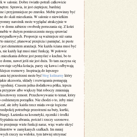
k w salonie. Dobre światło potrafi całkowicie
ętrze. Sprawia, że jest cieplejsze, bardziej
lne i przyjemniejsze po zmroku. Meble powinny być
e do skali mieszkania. W salonie o niewielkim
gromny narożnik może wyglądać atrakcyjnie w
le w domu zabierze swobodę poruszania się. Z kolei
 meble w dużym pomieszczeniu mogą sprawiać
przypadkowych. Proporcje są ważniejsze niż sama
o mierzyć, planować przejścia i pamiętać, że puste
ż jest elementem aranżacji. Nie każda ściana musi być
a, nie każdy kąt musi mieć funkcję. W połowie
 mieszkania dobrze jest pomyśleć o kuchni, bo to
ce domu, nawet jeśli nie jest duża. To tam zaczyna się
owstaje szybka kolacja, parzy się kawa i odbywają
klejsze rozmowy. Inspiracją do lepszego
ania tej przestrzeni może być
blog kulinarny
który
jakie akcesoria, układy i rozwiązania pomagają
ygodniej. Czasem jedna dodatkowa półka, lepsza
a przypraw albo większy blat roboczy zmieniają
ż kosztowny remont. Przechowywanie to temat, który
o codziennym porządku. Nie chodzi o to, żeby mieć
af, ale żeby każda rzecz miała swoje logiczne
rzedpokój potrzebuje przestrzeni na buty, kurtki,
obiazgi. Łazienka na kosmetyki, ręczniki i środki
 Sypialnia na ubrania, pościel i rzeczy sezonowe.
to przejmuje wiele funkcji naraz, więc warto ukryć
edmiotów w zamykanych szafkach. Im mniej
wych rzeczy na widoku, tym łatwiej utrzymać