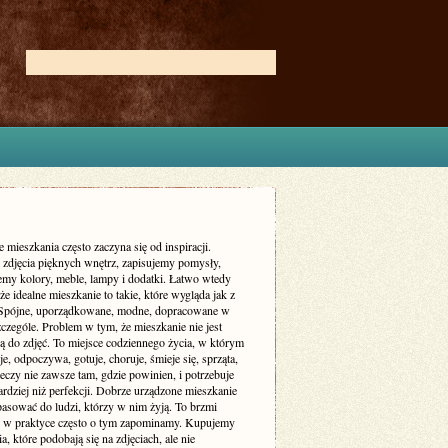
 mieszkania często zaczyna się od inspiracji.
zdjęcia pięknych wnętrz, zapisujemy pomysły,
my kolory, meble, lampy i dodatki. Łatwo wtedy
że idealne mieszkanie to takie, które wygląda jak z
 Spójne, uporządkowane, modne, dopracowane w
czególe. Problem w tym, że mieszkanie nie jest
ą do zdjęć. To miejsce codziennego życia, w którym
je, odpoczywa, gotuje, choruje, śmieje się, sprząta,
eczy nie zawsze tam, gdzie powinien, i potrzebuje
rdziej niż perfekcji. Dobrze urządzone mieszkanie
asować do ludzi, którzy w nim żyją. To brzmi
le w praktyce często o tym zapominamy. Kupujemy
a, które podobają się na zdjęciach, ale nie