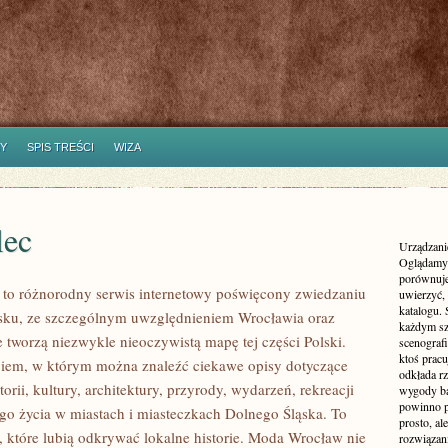
Y
SPIS TREŚCI
WIZA
lec
Urządzanie
Oglądamy 
porównuje
to różnorodny serwis internetowy poświęcony zwiedzaniu
uwierzyć, 
katalogu.
sku, ze szczególnym uwzględnieniem Wrocławia oraz
każdym sz
e tworzą niezwykle nieoczywistą mapę tej części Polski.
scenografi
ktoś pracu
ogiem, w którym można znaleźć ciekawe opisy dotyczące
odkłada rz
torii, kultury, architektury, przyrody, wydarzeń, rekreacji
wygody ba
powinno p
go życia w miastach i miasteczkach Dolnego Śląska. To
prosto, a
b, które lubią odkrywać lokalne historie. Moda Wrocław nie
rozwiązani