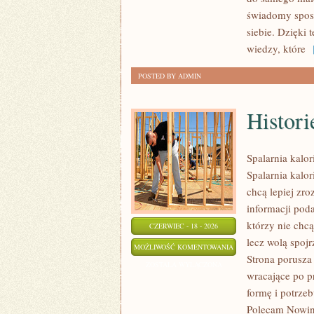
PRZYGOTOWANIE
świadomy sposó
SKÓRY
siebie. Dzięki
wiedzy, które
[
POSTED BY ADMIN
Histori
Spalarnia kalor
Spalarnia kalor
chcą lepiej zro
informacji pod
którzy nie chcą
CZERWIEC - 18 - 2026
lecz wolą spojr
HISTORIE
MOŻLIWOŚĆ KOMENTOWANIA
Strona porusza
SUKCESU
ZOSTAŁA WYŁĄCZONA
wracające po p
formę i potrze
Polecam Nowink