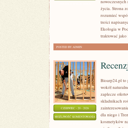
nowoczesnych r
ZAKUPY
ZOSTAŁA WYŁĄCZONA
życia. Strona z
rozumieć współ
treści napisan
Ekologia w Pod
traktować jako
POSTED BY ADMIN
Recenz
Bioarp24.pl to 
wokół naturaln
zaplecze oferto
składnikach roś
zainteresowani
CZERWIEC - 20 - 2026
dla niego i Tr
RECENZJE
MOŻLIWOŚĆ KOMENTOWANIA
kosmetyków na
I
ZOSTAŁA WYŁĄCZONA