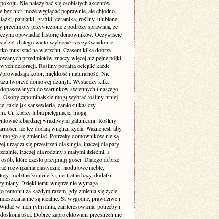
pokoju. Nie należy bać się osobistych akcentów.
e bez nich może wyglądać poprawnie, ale chłodno.
siążki, pamiątki, grafiki, ceramika, rośliny, ulubione
zy przedmioty przywiezione z podróży sprawiają, że
aczyna opowiadać historię domowników. Oczywiście
sadzić, dlatego warto wybierać rzeczy świadomie.
tko musi stać na wierzchu. Czasem kilka dobrze
wanych przedmiotów znaczy więcej niż pełne półki
ych dekoracji. Rośliny potrafią ocieplić każde
Wprowadzają kolor, miękkość i naturalność. Nie
 razu tworzyć domowej dżungli. Wystarczy kilka
dopasowanych do warunków świetlnych i naszego
ia. Osoby zapominalskie mogą wybrać rośliny mniej
, takie jak sansewieria, zamiokulkas czy
. Ci, którzy lubią pielęgnację, mogą
ntować z bardziej wrażliwymi gatunkami. Rośliny
arności, ale też dodają wnętrzu życia. Ważne jest, aby
e mogło się zmieniać. Potrzeby domowników nie są
zej urządza się przestrzeń dla singla, inaczej dla pary
 zdalnie, inaczej dla rodziny z małymi dziećmi, a
a osób, które często przyjmują gości. Dlatego dobrze
erać rozwiązania elastyczne: modułowe meble,
toły, mobilne kontenerki, neutralne bazy, dodatki
wymiany. Dzięki temu wnętrze nie wymaga
go remontu za każdym razem, gdy zmienia się życie.
 mieszkania nie są idealne. Są wygodne, prawdziwe i
Widać w nich rytm dnia, zainteresowania, potrzeby i
edoskonałości. Dobrze zaprojektowana przestrzeń nie