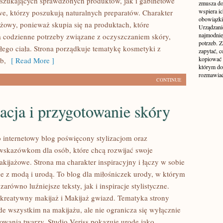
szukających sprawdzonych produktów, jak i gabinetowe
zmusza do
wspiera i
e, którzy poszukują naturalnych preparatów. Charakter
obowiązki,
nżowy, ponieważ skupia się na produktach, które
Urządzani
najmodnie
 codzienne potrzeby związane z oczyszczaniem skóry,
potrzeb. Z
łego ciała. Strona porządkuje tematykę kosmetyki z
zapytać, c
kopiować 
b,
[ Read More ]
którym do
rozmawiać
CONTINUE
acja i przygotowanie skóry
to internetowy blog poświęcony stylizacjom oraz
skazówkom dla osób, które chcą rozwijać swoje
kijażowe. Strona ma charakter inspiracyjny i łączy w sobie
e z modą i urodą. To blog dla miłośniczek urody, w którym
arówno luźniejsze teksty, jak i inspiracje stylistyczne.
kreatywny makijaż i Makijaż gwiazd. Tematyka strony
de wszystkim na makijażu, ale nie ogranicza się wyłącznie
wania twarzy. Studio Veriss pokazuje urodę jako