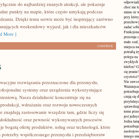
odpowiada
yłącznie do najbardziej znanych atrakcji, ale pokazuje
choć nie l
alne punkty na mapie, które często umykają podczas
mimo że w
przy któr
dzania. Dzięki temu serwis może być inspirujący zarówno
przechowy
lanujących weekendowy wyjazd, jak i dla mieszkańców
zadać sobi
Funkcjona
d More ]
przestaje 
mało szaf,
CONTINUE
miejsca n
potrafią i
polega na
s
zwykłych 
telefon? 
się prani
czystości
Nie zawsze
wacyjne rozwiązania przeznaczone dla przemysłu,
Ważniejsze
rofesjonalne systemy oraz urządzenia wykorzystujące
potrzebuje
czują się 
nieniową. Nasza działalność koncentruje się na
przytulny
 produkcji, wdrażaniu oraz rozwoju nowoczesnych
sprawdzają
temu przes
e znajdują zastosowanie wszędzie tam, gdzie liczy się
jest jedny
 dokładność oraz pewność wykonywanych procesów.
Jedna lam
potrzebuje
je bogatą ofertę produktów, usług oraz technologii, które
nastrojow
 potrzeby współczesnego przemysłu i przedsiębiorstw
innego mie