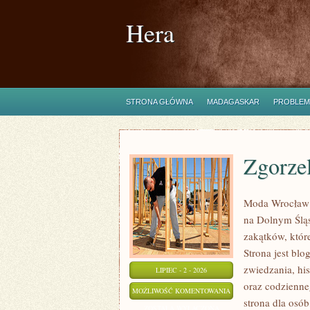
Hera
STRONA GŁÓWNA
MADAGASKAR
PROBLEM
Zgorze
Moda Wrocław 
na Dolnym Ślą
zakątków, któr
Strona jest bl
zwiedzania, his
LIPIEC - 2 - 2026
oraz codzienne
ZGORZELEC
MOŻLIWOŚĆ KOMENTOWANIA
strona dla osó
ZOSTAŁA WYŁĄCZONA