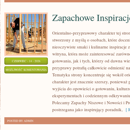
Zapachowe Inspiracj
Orientalno-przyprawowy charakter tej stron
stworzony z myślą o osobach, które docen
nieoczywiste smaki i kulinarne inspiracje 
witryna, która może zainteresować zarów
gotowania, jak i tych, którzy od dawna w
CZERWIEC - 14 - 2026
przyprawy potrafią całkowicie odmienić na
ZAPACHOWE
MOŻLIWOŚĆ KOMENTOWANIA
Tematyka strony koncentruje się wokół orie
INSPIRACJE
ZOSTAŁA WYŁĄCZONA
charakter jest znacznie szerszy, ponieważ
wyjścia do opowieści o gotowaniu, kulturz
eksperymentach i codziennym odkrywani
Polecamy Zapachy Niszowe i Nowości i Pr
postrzegana jako inspirujący poradnik,
[ R
POSTED BY ADMIN