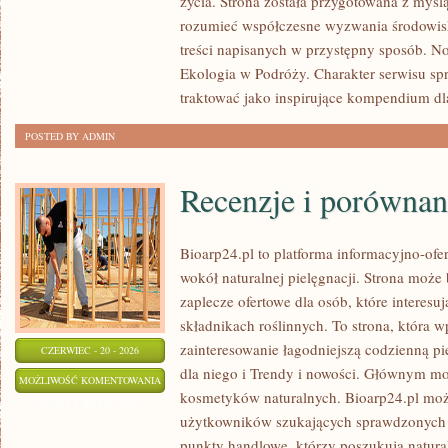
życia. Strona została przygotowana z myślą
rozumieć współczesne wyzwania środowisk
treści napisanych w przystępny sposób. N
Ekologia w Podróży. Charakter serwisu s
traktować jako inspirujące kompendium dl
POSTED BY ADMIN
Recenzje i porównan
Bioarp24.pl to platforma informacyjno-ofer
wokół naturalnej pielęgnacji. Strona moż
zaplecze ofertowe dla osób, które interes
składnikach roślinnych. To strona, która w
zainteresowanie łagodniejszą codzienną p
CZERWIEC - 20 - 2026
dla niego i Trendy i nowości. Głównym mo
RECENZJE
MOŻLIWOŚĆ KOMENTOWANIA
kosmetyków naturalnych. Bioarp24.pl moż
I
ZOSTAŁA WYŁĄCZONA
użytkowników szukających sprawdzonych 
PORÓWNANIA
punkty handlowe, którzy poszukują natura