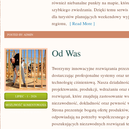
również niebanalne punkty na mapie, któr
szybkiego zwiedzania. Dzięki temu serwis
dla turystów planujących weekendowy wyj
regionu,
[ Read More ]
POSTED BY ADMIN
Od Was
Tworzymy innowacyjne rozwiązania przez
dostarczając profesjonalne systemy oraz 
technologię ciśnieniową. Nasza działalność
projektowaniu, produkcji, wdrażaniu ora
rozwiązań, które znajdują zastosowanie wsz
LIPIEC - 1 - 2026
niezawodność, dokładność oraz pewność
OD
MOŻLIWOŚĆ KOMENTOWANIA
Strona prezentuje bogatą ofertę produktów,
WAS
ZOSTAŁA WYŁĄCZONA
odpowiadają na potrzeby współczesnego pr
poszukujących niezawodnych rozwiązań t