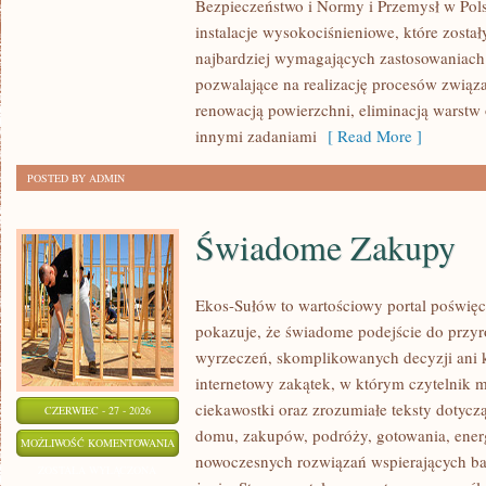
Bezpieczeństwo i Normy i Przemysł w Pols
instalacje wysokociśnieniowe, które zosta
najbardziej wymagających zastosowaniach
pozwalające na realizację procesów związ
renowacją powierzchni, eliminacją warst
innymi zadaniami
[ Read More ]
POSTED BY ADMIN
Świadome Zakupy
Ekos-Sułów to wartościowy portal poświęc
pokazuje, że świadome podejście do przyr
wyrzeczeń, skomplikowanych decyzji ani 
internetowy zakątek, w którym czytelnik 
ciekawostki oraz zrozumiałe teksty dotyc
CZERWIEC - 27 - 2026
domu, zakupów, podróży, gotowania, energi
ŚWIADOME
MOŻLIWOŚĆ KOMENTOWANIA
nowoczesnych rozwiązań wspierających bar
ZAKUPY
ZOSTAŁA WYŁĄCZONA