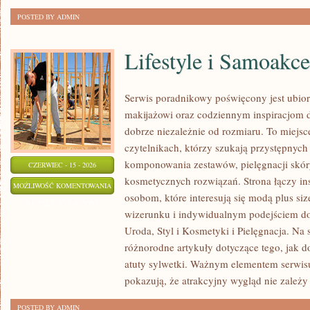
POSTED BY ADMIN
Lifestyle i Samoakce
Serwis poradnikowy poświęcony jest ubior
makijażowi oraz codziennym inspiracjom dl
dobrze niezależnie od rozmiaru. To miejsc
czytelnikach, którzy szukają przystępnyc
komponowania zestawów, pielęgnacji skó
CZERWIEC - 15 - 2026
kosmetycznych rozwiązań. Strona łączy ins
LIFESTYLE
MOŻLIWOŚĆ KOMENTOWANIA
osobom, które interesują się modą plus 
I
ZOSTAŁA WYŁĄCZONA
wizerunku i indywidualnym podejściem d
SAMOAKCEPTACJA
Uroda, Styl i Kosmetyki i Pielęgnacja. Na
różnorodne artykuły dotyczące tego, jak d
atuty sylwetki. Ważnym elementem serwisu 
pokazują, że atrakcyjny wygląd nie zależy
POSTED BY ADMIN