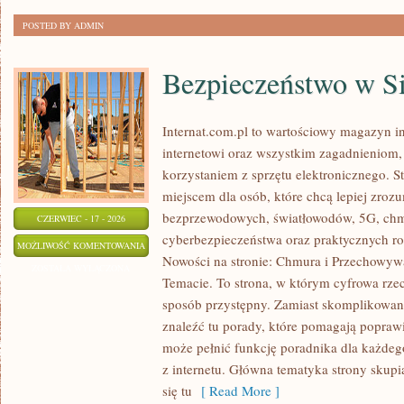
POSTED BY ADMIN
Bezpieczeństwo w Si
Internat.com.pl to wartościowy magazyn 
internetowi oraz wszystkim zagadnieniom,
korzystaniem z sprzętu elektronicznego. 
miejscem dla osób, które chcą lepiej zrozum
bezprzewodowych, światłowodów, 5G, chm
CZERWIEC - 17 - 2026
cyberbezpieczeństwa oraz praktycznych r
BEZPIECZEŃSTWO
MOŻLIWOŚĆ KOMENTOWANIA
Nowości na stronie: Chmura i Przechowyw
W
ZOSTAŁA WYŁĄCZONA
Temacie. To strona, w którym cyfrowa rze
SIECI
sposób przystępny. Zamiast skomplikowan
znaleźć tu porady, które pomagają poprawi
może pełnić funkcję poradnika dla każdego
z internetu. Główna tematyka strony skupi
się tu
[ Read More ]