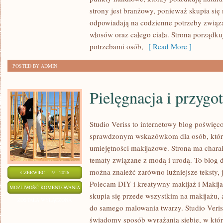
strony jest branżowy, ponieważ skupia się
odpowiadają na codzienne potrzeby związ
włosów oraz całego ciała. Strona porządk
potrzebami osób,
[ Read More ]
POSTED BY ADMIN
Pielęgnacja i przygo
Studio Veriss to internetowy blog poświęc
sprawdzonym wskazówkom dla osób, które
umiejętności makijażowe. Strona ma charak
tematy związane z modą i urodą. To blog 
można znaleźć zarówno luźniejsze teksty, ja
CZERWIEC - 19 - 2026
Polecam DIY i kreatywny makijaż i Makij
PIELĘGNACJA
MOŻLIWOŚĆ KOMENTOWANIA
skupia się przede wszystkim na makijażu, a
I
ZOSTAŁA WYŁĄCZONA
do samego malowania twarzy. Studio Veris
PRZYGOTOWANIE
świadomy sposób wyrażania siebie, w któ