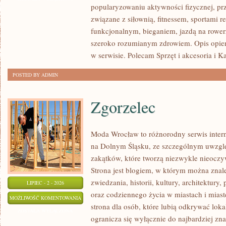
popularyzowaniu aktywności fizycznej, pr
związane z siłownią, fitnessem, sportami r
funkcjonalnym, bieganiem, jazdą na rowerz
szeroko rozumianym zdrowiem. Opis opier
w serwisie. Polecam Sprzęt i akcesoria i K
POSTED BY ADMIN
Zgorzelec
Moda Wrocław to różnorodny serwis inte
na Dolnym Śląsku, ze szczególnym uwzgl
zakątków, które tworzą niezwykle nieoczyw
Strona jest blogiem, w którym można znal
zwiedzania, historii, kultury, architektury,
LIPIEC - 2 - 2026
oraz codziennego życia w miastach i mias
ZGORZELEC
MOŻLIWOŚĆ KOMENTOWANIA
strona dla osób, które lubią odkrywać lok
ZOSTAŁA WYŁĄCZONA
ogranicza się wyłącznie do najbardziej zna