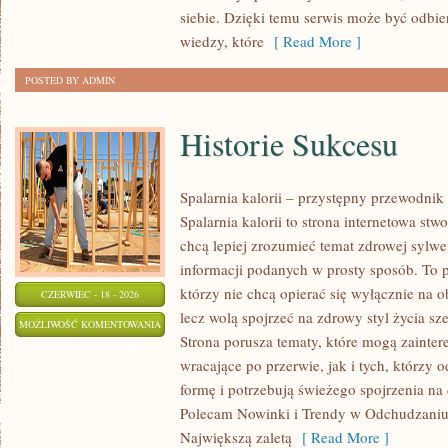
SKÓRY
siebie. Dzięki temu serwis może być odbie
wiedzy, które
[ Read More ]
POSTED BY ADMIN
Historie Sukcesu
Spalarnia kalorii – przystępny przewodnik
Spalarnia kalorii to strona internetowa st
chcą lepiej zrozumieć temat zdrowej sylwet
informacji podanych w prosty sposób. To p
którzy nie chcą opierać się wyłącznie na o
CZERWIEC - 18 - 2026
lecz wolą spojrzeć na zdrowy styl życia sze
HISTORIE
MOŻLIWOŚĆ KOMENTOWANIA
Strona porusza tematy, które mogą zainte
SUKCESU
ZOSTAŁA WYŁĄCZONA
wracające po przerwie, jak i tych, którzy
formę i potrzebują świeżego spojrzenia na
Polecam Nowinki i Trendy w Odchudzaniu 
Największą zaletą
[ Read More ]