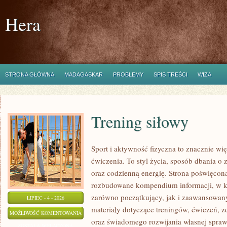
Hera
STRONA GŁÓWNA
MADAGASKAR
PROBLEMY
SPIS TREŚCI
WIZA
Trening siłowy
Sport i aktywność fizyczna to znacznie wię
ćwiczenia. To styl życia, sposób dbania o
oraz codzienną energię. Strona poświęcona
rozbudowane kompendium informacji, w k
zarówno początkujący, jak i zaawansowan
LIPIEC - 4 - 2026
materiały dotyczące treningów, ćwiczeń, z
TRENING
MOŻLIWOŚĆ KOMENTOWANIA
oraz świadomego rozwijania własnej sprawn
SIŁOWY
ZOSTAŁA WYŁĄCZONA