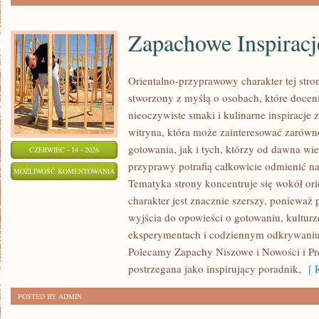
Zapachowe Inspiracj
Orientalno-przyprawowy charakter tej stron
stworzony z myślą o osobach, które docen
nieoczywiste smaki i kulinarne inspiracje 
witryna, która może zainteresować zarów
gotowania, jak i tych, którzy od dawna w
CZERWIEC - 14 - 2026
przyprawy potrafią całkowicie odmienić na
ZAPACHOWE
MOŻLIWOŚĆ KOMENTOWANIA
Tematyka strony koncentruje się wokół orie
INSPIRACJE
ZOSTAŁA WYŁĄCZONA
charakter jest znacznie szerszy, ponieważ
wyjścia do opowieści o gotowaniu, kulturz
eksperymentach i codziennym odkrywani
Polecamy Zapachy Niszowe i Nowości i Pr
postrzegana jako inspirujący poradnik,
[ R
POSTED BY ADMIN