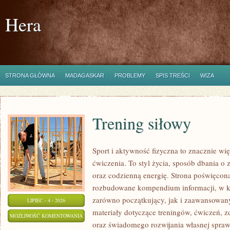
Hera
STRONA GŁÓWNA
MADAGASKAR
PROBLEMY
SPIS TREŚCI
WIZA
Trening siłowy
Sport i aktywność fizyczna to znacznie wię
ćwiczenia. To styl życia, sposób dbania o
oraz codzienną energię. Strona poświęcona
rozbudowane kompendium informacji, w k
zarówno początkujący, jak i zaawansowan
LIPIEC - 4 - 2026
materiały dotyczące treningów, ćwiczeń, z
TRENING
MOŻLIWOŚĆ KOMENTOWANIA
oraz świadomego rozwijania własnej sprawn
SIŁOWY
ZOSTAŁA WYŁĄCZONA