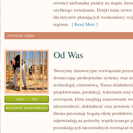
również niebanalne punkty na mapie, któr
szybkiego zwiedzania. Dzięki temu serwis
dla turystów planujących weekendowy wyj
regionu,
[ Read More ]
POSTED BY ADMIN
Od Was
Tworzymy innowacyjne rozwiązania przez
dostarczając profesjonalne systemy oraz 
technologię ciśnieniową. Nasza działalność
projektowaniu, produkcji, wdrażaniu ora
rozwiązań, które znajdują zastosowanie wsz
LIPIEC - 1 - 2026
niezawodność, dokładność oraz pewność
OD
MOŻLIWOŚĆ KOMENTOWANIA
Strona prezentuje bogatą ofertę produktów,
WAS
ZOSTAŁA WYŁĄCZONA
odpowiadają na potrzeby współczesnego pr
poszukujących niezawodnych rozwiązań t