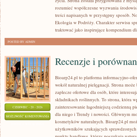
życia. Strona została przygotowana z myślą
rozumieć współczesne wyzwania środowisk
treści napisanych w przystępny sposób. N
Ekologia w Podróży. Charakter serwisu s
traktować jako inspirujące kompendium dl
POSTED BY ADMIN
Recenzje i porównan
Bioarp24.pl to platforma informacyjno-ofer
wokół naturalnej pielęgnacji. Strona moż
zaplecze ofertowe dla osób, które interes
składnikach roślinnych. To strona, która w
zainteresowanie łagodniejszą codzienną p
CZERWIEC - 20 - 2026
dla niego i Trendy i nowości. Głównym mo
RECENZJE
MOŻLIWOŚĆ KOMENTOWANIA
kosmetyków naturalnych. Bioarp24.pl moż
I
ZOSTAŁA WYŁĄCZONA
użytkowników szukających sprawdzonych 
PORÓWNANIA
punkty handlowe, którzy poszukują natura