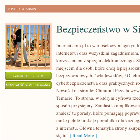
POSTED BY ADMIN
Bezpieczeństwo w Si
Internat.com.pl to wartościowy magazyn 
internetowi oraz wszystkim zagadnieniom,
korzystaniem z sprzętu elektronicznego. 
miejscem dla osób, które chcą lepiej zrozum
bezprzewodowych, światłowodów, 5G, chm
CZERWIEC - 17 - 2026
cyberbezpieczeństwa oraz praktycznych r
BEZPIECZEŃSTWO
MOŻLIWOŚĆ KOMENTOWANIA
Nowości na stronie: Chmura i Przechowyw
W
ZOSTAŁA WYŁĄCZONA
Temacie. To strona, w którym cyfrowa rze
SIECI
sposób przystępny. Zamiast skomplikowan
znaleźć tu porady, które pomagają poprawi
może pełnić funkcję poradnika dla każdego
z internetu. Główna tematyka strony skupi
się tu
[ Read More ]