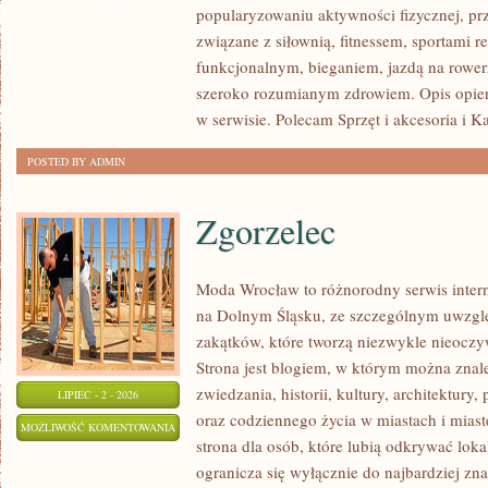
popularyzowaniu aktywności fizycznej, pr
związane z siłownią, fitnessem, sportami r
funkcjonalnym, bieganiem, jazdą na rowerz
szeroko rozumianym zdrowiem. Opis opier
w serwisie. Polecam Sprzęt i akcesoria i K
POSTED BY ADMIN
Zgorzelec
Moda Wrocław to różnorodny serwis inte
na Dolnym Śląsku, ze szczególnym uwzgl
zakątków, które tworzą niezwykle nieoczyw
Strona jest blogiem, w którym można znal
zwiedzania, historii, kultury, architektury,
LIPIEC - 2 - 2026
oraz codziennego życia w miastach i mias
ZGORZELEC
MOŻLIWOŚĆ KOMENTOWANIA
strona dla osób, które lubią odkrywać lok
ZOSTAŁA WYŁĄCZONA
ogranicza się wyłącznie do najbardziej zna