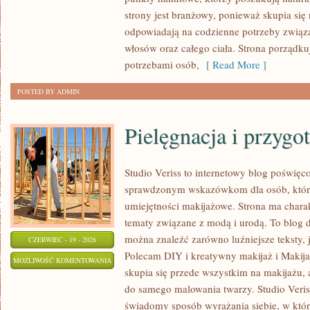
strony jest branżowy, ponieważ skupia się
odpowiadają na codzienne potrzeby związ
włosów oraz całego ciała. Strona porządk
potrzebami osób,
[ Read More ]
POSTED BY ADMIN
Pielęgnacja i przygo
Studio Veriss to internetowy blog poświęc
sprawdzonym wskazówkom dla osób, które
umiejętności makijażowe. Strona ma charak
tematy związane z modą i urodą. To blog 
można znaleźć zarówno luźniejsze teksty, ja
CZERWIEC - 19 - 2026
Polecam DIY i kreatywny makijaż i Makij
PIELĘGNACJA
MOŻLIWOŚĆ KOMENTOWANIA
skupia się przede wszystkim na makijażu, a
I
ZOSTAŁA WYŁĄCZONA
do samego malowania twarzy. Studio Veris
PRZYGOTOWANIE
świadomy sposób wyrażania siebie, w któ