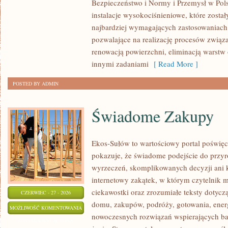
Bezpieczeństwo i Normy i Przemysł w Pols
instalacje wysokociśnieniowe, które zosta
najbardziej wymagających zastosowaniach
pozwalające na realizację procesów związ
renowacją powierzchni, eliminacją warst
innymi zadaniami
[ Read More ]
POSTED BY ADMIN
Świadome Zakupy
Ekos-Sułów to wartościowy portal poświęc
pokazuje, że świadome podejście do przyr
wyrzeczeń, skomplikowanych decyzji ani 
internetowy zakątek, w którym czytelnik 
ciekawostki oraz zrozumiałe teksty dotyc
CZERWIEC - 27 - 2026
domu, zakupów, podróży, gotowania, energi
ŚWIADOME
MOŻLIWOŚĆ KOMENTOWANIA
nowoczesnych rozwiązań wspierających bar
ZAKUPY
ZOSTAŁA WYŁĄCZONA