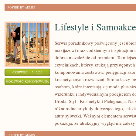
POSTED BY ADMIN
Lifestyle i Samoakce
Serwis poradnikowy poświęcony jest ubior
makijażowi oraz codziennym inspiracjom dl
dobrze niezależnie od rozmiaru. To miejsc
czytelnikach, którzy szukają przystępnyc
komponowania zestawów, pielęgnacji skó
CZERWIEC - 15 - 2026
kosmetycznych rozwiązań. Strona łączy ins
LIFESTYLE
MOŻLIWOŚĆ KOMENTOWANIA
osobom, które interesują się modą plus 
I
ZOSTAŁA WYŁĄCZONA
wizerunku i indywidualnym podejściem d
SAMOAKCEPTACJA
Uroda, Styl i Kosmetyki i Pielęgnacja. Na
różnorodne artykuły dotyczące tego, jak d
atuty sylwetki. Ważnym elementem serwisu 
pokazują, że atrakcyjny wygląd nie zależy
POSTED BY ADMIN