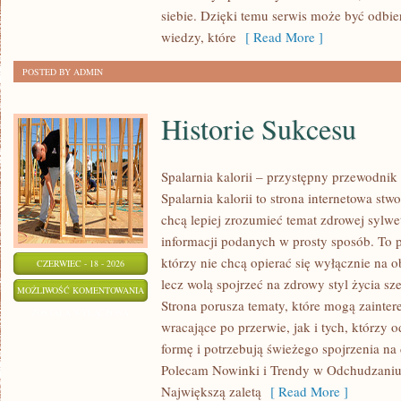
SKÓRY
siebie. Dzięki temu serwis może być odbie
wiedzy, które
[ Read More ]
POSTED BY ADMIN
Historie Sukcesu
Spalarnia kalorii – przystępny przewodnik
Spalarnia kalorii to strona internetowa st
chcą lepiej zrozumieć temat zdrowej sylwet
informacji podanych w prosty sposób. To p
którzy nie chcą opierać się wyłącznie na o
CZERWIEC - 18 - 2026
lecz wolą spojrzeć na zdrowy styl życia sze
HISTORIE
MOŻLIWOŚĆ KOMENTOWANIA
Strona porusza tematy, które mogą zainte
SUKCESU
ZOSTAŁA WYŁĄCZONA
wracające po przerwie, jak i tych, którzy
formę i potrzebują świeżego spojrzenia na
Polecam Nowinki i Trendy w Odchudzaniu 
Największą zaletą
[ Read More ]