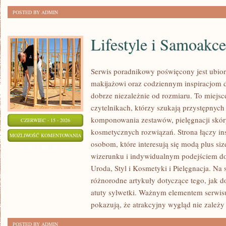
POSTED BY ADMIN
Lifestyle i Samoakce
Serwis poradnikowy poświęcony jest ubior
makijażowi oraz codziennym inspiracjom dl
dobrze niezależnie od rozmiaru. To miejsc
czytelnikach, którzy szukają przystępnyc
komponowania zestawów, pielęgnacji skó
CZERWIEC - 15 - 2026
kosmetycznych rozwiązań. Strona łączy ins
LIFESTYLE
MOŻLIWOŚĆ KOMENTOWANIA
osobom, które interesują się modą plus 
I
ZOSTAŁA WYŁĄCZONA
wizerunku i indywidualnym podejściem d
SAMOAKCEPTACJA
Uroda, Styl i Kosmetyki i Pielęgnacja. Na
różnorodne artykuły dotyczące tego, jak d
atuty sylwetki. Ważnym elementem serwisu 
pokazują, że atrakcyjny wygląd nie zależy
POSTED BY ADMIN