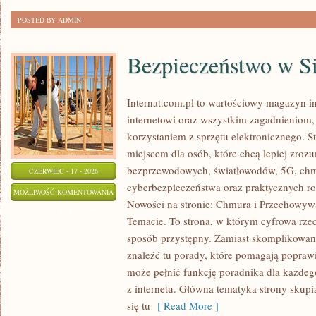
POSTED BY ADMIN
Bezpieczeństwo w Si
Internat.com.pl to wartościowy magazyn 
internetowi oraz wszystkim zagadnieniom,
korzystaniem z sprzętu elektronicznego. 
miejscem dla osób, które chcą lepiej zrozum
bezprzewodowych, światłowodów, 5G, chm
CZERWIEC - 17 - 2026
cyberbezpieczeństwa oraz praktycznych r
BEZPIECZEŃSTWO
MOŻLIWOŚĆ KOMENTOWANIA
Nowości na stronie: Chmura i Przechowyw
W
ZOSTAŁA WYŁĄCZONA
Temacie. To strona, w którym cyfrowa rze
SIECI
sposób przystępny. Zamiast skomplikowan
znaleźć tu porady, które pomagają poprawi
może pełnić funkcję poradnika dla każdego
z internetu. Główna tematyka strony skupi
się tu
[ Read More ]