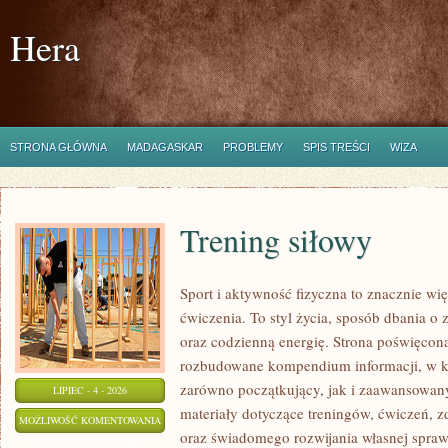
Hera
STRONA GŁÓWNA
MADAGASKAR
PROBLEMY
SPIS TREŚCI
WIZA
Trening siłowy
Sport i aktywność fizyczna to znacznie wię
ćwiczenia. To styl życia, sposób dbania o
oraz codzienną energię. Strona poświęcona
rozbudowane kompendium informacji, w k
zarówno początkujący, jak i zaawansowan
LIPIEC - 4 - 2026
materiały dotyczące treningów, ćwiczeń, z
TRENING
MOŻLIWOŚĆ KOMENTOWANIA
oraz świadomego rozwijania własnej sprawn
SIŁOWY
ZOSTAŁA WYŁĄCZONA