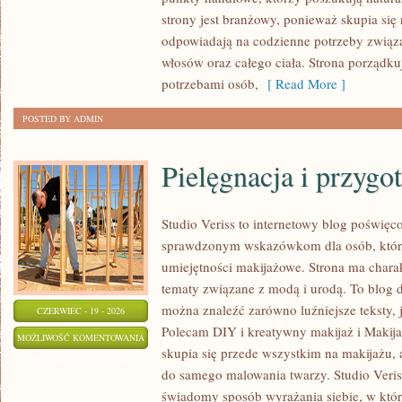
strony jest branżowy, ponieważ skupia się
odpowiadają na codzienne potrzeby związ
włosów oraz całego ciała. Strona porządk
potrzebami osób,
[ Read More ]
POSTED BY ADMIN
Pielęgnacja i przygo
Studio Veriss to internetowy blog poświęc
sprawdzonym wskazówkom dla osób, które
umiejętności makijażowe. Strona ma charak
tematy związane z modą i urodą. To blog 
można znaleźć zarówno luźniejsze teksty, ja
CZERWIEC - 19 - 2026
Polecam DIY i kreatywny makijaż i Makij
PIELĘGNACJA
MOŻLIWOŚĆ KOMENTOWANIA
skupia się przede wszystkim na makijażu, a
I
ZOSTAŁA WYŁĄCZONA
do samego malowania twarzy. Studio Veris
PRZYGOTOWANIE
świadomy sposób wyrażania siebie, w któ