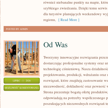
również niebanalne punkty na mapie, któr
szybkiego zwiedzania. Dzięki temu serwis
dla turystów planujących weekendowy wyj
regionu,
[ Read More ]
POSTED BY ADMIN
Od Was
Tworzymy innowacyjne rozwiązania przez
dostarczając profesjonalne systemy oraz 
technologię ciśnieniową. Nasza działalność
projektowaniu, produkcji, wdrażaniu ora
rozwiązań, które znajdują zastosowanie wsz
LIPIEC - 1 - 2026
niezawodność, dokładność oraz pewność
OD
MOŻLIWOŚĆ KOMENTOWANIA
Strona prezentuje bogatą ofertę produktów,
WAS
ZOSTAŁA WYŁĄCZONA
odpowiadają na potrzeby współczesnego pr
poszukujących niezawodnych rozwiązań t