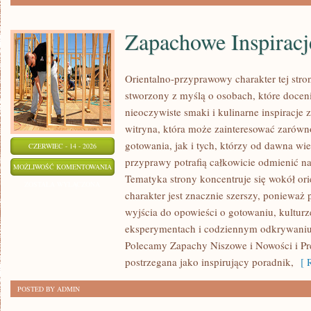
Zapachowe Inspiracj
Orientalno-przyprawowy charakter tej stron
stworzony z myślą o osobach, które docen
nieoczywiste smaki i kulinarne inspiracje 
witryna, która może zainteresować zarów
gotowania, jak i tych, którzy od dawna w
CZERWIEC - 14 - 2026
przyprawy potrafią całkowicie odmienić na
ZAPACHOWE
MOŻLIWOŚĆ KOMENTOWANIA
Tematyka strony koncentruje się wokół orie
INSPIRACJE
ZOSTAŁA WYŁĄCZONA
charakter jest znacznie szerszy, ponieważ
wyjścia do opowieści o gotowaniu, kulturz
eksperymentach i codziennym odkrywani
Polecamy Zapachy Niszowe i Nowości i Pr
postrzegana jako inspirujący poradnik,
[ R
POSTED BY ADMIN