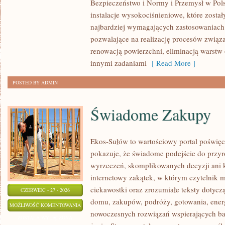
Bezpieczeństwo i Normy i Przemysł w Pols
instalacje wysokociśnieniowe, które zosta
najbardziej wymagających zastosowaniach
pozwalające na realizację procesów związ
renowacją powierzchni, eliminacją warst
innymi zadaniami
[ Read More ]
POSTED BY ADMIN
Świadome Zakupy
Ekos-Sułów to wartościowy portal poświęc
pokazuje, że świadome podejście do przyr
wyrzeczeń, skomplikowanych decyzji ani 
internetowy zakątek, w którym czytelnik 
ciekawostki oraz zrozumiałe teksty dotyc
CZERWIEC - 27 - 2026
domu, zakupów, podróży, gotowania, energi
ŚWIADOME
MOŻLIWOŚĆ KOMENTOWANIA
nowoczesnych rozwiązań wspierających bar
ZAKUPY
ZOSTAŁA WYŁĄCZONA