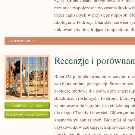
życia. Strona została przygotowana z myślą
rozumieć współczesne wyzwania środowisk
treści napisanych w przystępny sposób. N
Ekologia w Podróży. Charakter serwisu s
traktować jako inspirujące kompendium dl
POSTED BY ADMIN
Recenzje i porównan
Bioarp24.pl to platforma informacyjno-ofer
wokół naturalnej pielęgnacji. Strona moż
zaplecze ofertowe dla osób, które interes
składnikach roślinnych. To strona, która w
zainteresowanie łagodniejszą codzienną p
CZERWIEC - 20 - 2026
dla niego i Trendy i nowości. Głównym mo
RECENZJE
MOŻLIWOŚĆ KOMENTOWANIA
kosmetyków naturalnych. Bioarp24.pl moż
I
ZOSTAŁA WYŁĄCZONA
użytkowników szukających sprawdzonych 
PORÓWNANIA
punkty handlowe, którzy poszukują natura