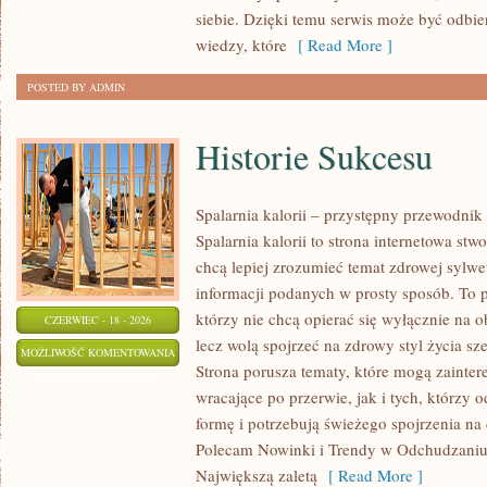
SKÓRY
siebie. Dzięki temu serwis może być odbie
wiedzy, które
[ Read More ]
POSTED BY ADMIN
Historie Sukcesu
Spalarnia kalorii – przystępny przewodnik
Spalarnia kalorii to strona internetowa st
chcą lepiej zrozumieć temat zdrowej sylwet
informacji podanych w prosty sposób. To p
którzy nie chcą opierać się wyłącznie na o
CZERWIEC - 18 - 2026
lecz wolą spojrzeć na zdrowy styl życia sze
HISTORIE
MOŻLIWOŚĆ KOMENTOWANIA
Strona porusza tematy, które mogą zainte
SUKCESU
ZOSTAŁA WYŁĄCZONA
wracające po przerwie, jak i tych, którzy
formę i potrzebują świeżego spojrzenia na
Polecam Nowinki i Trendy w Odchudzaniu 
Największą zaletą
[ Read More ]