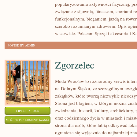
popularyzowaniu aktywności fizycznej, pr
związane z siłownią, fitnessem, sportami r
funkcjonalnym, bieganiem, jazdą na rowerz
szeroko rozumianym zdrowiem. Opis opier
w serwisie. Polecam Sprzęt i akcesoria i K
POSTED BY ADMIN
Zgorzelec
Moda Wrocław to różnorodny serwis inte
na Dolnym Śląsku, ze szczególnym uwzgl
zakątków, które tworzą niezwykle nieoczyw
Strona jest blogiem, w którym można znal
zwiedzania, historii, kultury, architektury,
LIPIEC - 2 - 2026
oraz codziennego życia w miastach i mias
ZGORZELEC
MOŻLIWOŚĆ KOMENTOWANIA
strona dla osób, które lubią odkrywać lok
ZOSTAŁA WYŁĄCZONA
ogranicza się wyłącznie do najbardziej zna