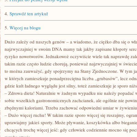
4.
Sprawdź ten artykuł
5.
Więcej na blogu
Dużo zależy od naszych genów – a wiadomo, że ciężko dba się o włas
najzwyczajniej w swoim DNA mamy tak jakby zapisane kłopoty serc
ryzyko nowotworów. Jednakowoż oczywiście wiele tak naprawdę zale
takim razie często ludzie chorują, ponieważ najzwyczajniej w świeci
to można zauważyć, gdy spojrzymy na Stany Zjednoczone. W tym jak
w których zamieszkuje ponadprzeciętna liczba „grubasów”, lecz odnaj
gdzie kult ładnego wyglądu jest silny, toteż zamieszkuje je sporo ni
– Zdrowa dieta! Naturalnie w żadnym wypadku nie należy popadać 
sobie wszelkich gastronomicznych zachcianek, ale ogólnie nie powi
zbędnymi kaloriami. Trzeba zachować odpowiedni umiar w żywieniu
– Dużo więcej ruchu! W takim razie sporo więcej się ruszajmy, ogra
uprawiajmy jakieś sporty. Może pływanie, koszykówka albo bieganie
chcących trochę więcej jeść: gdy człowiek codziennie mocno się poci