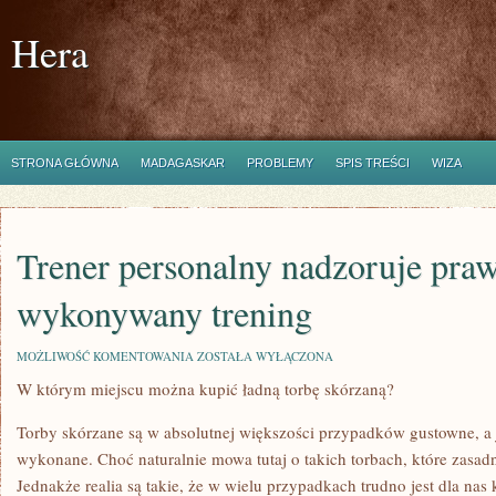
Hera
STRONA GŁÓWNA
MADAGASKAR
PROBLEMY
SPIS TREŚCI
WIZA
Trener personalny nadzoruje pra
wykonywany trening
TRENER
MOŻLIWOŚĆ KOMENTOWANIA
ZOSTAŁA WYŁĄCZONA
PERSONALNY
W którym miejscu można kupić ładną torbę skórzaną?
NADZORUJE
PRAWIDŁOWO
WYKONYWANY
Torby skórzane są w absolutnej większości przypadków gustowne, a 
TRENING
wykonane. Choć naturalnie mowa tutaj o takich torbach, które zasadni
Jednakże realia są takie, że w wielu przypadkach trudno jest dla na