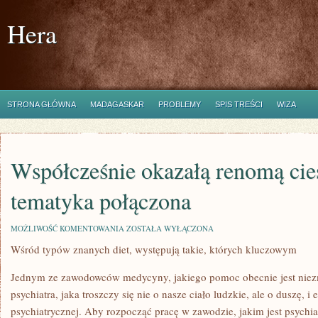
Hera
STRONA GŁÓWNA
MADAGASKAR
PROBLEMY
SPIS TREŚCI
WIZA
Współcześnie okazałą renomą cie
tematyka połączona
WSPÓŁCZEŚNIE
MOŻLIWOŚĆ KOMENTOWANIA
ZOSTAŁA WYŁĄCZONA
OKAZAŁĄ
Wśród typów znanych diet, występują takie, których kluczowym
RENOMĄ
CIESZY
SIĘ
Jednym ze zawodowców medycyny, jakiego pomoc obecnie jest niezmi
TEMATYKA
POŁĄCZONA
psychiatra, jaka troszczy się nie o nasze ciało ludzkie, ale o duszę, i
psychiatrycznej. Aby rozpocząć pracę w zawodzie, jakim jest psychia