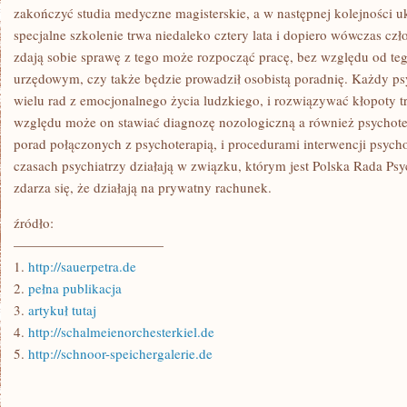
zakończyć studia medyczne magisterskie, a w następnej kolejności 
specjalne szkolenie trwa niedaleko cztery lata i dopiero wówczas cz
zdają sobie sprawę z tego może rozpocząć pracę, bez względu od teg
urzędowym, czy także będzie prowadził osobistą poradnię. Każdy ps
wielu rad z emocjonalnego życia ludzkiego, i rozwiązywać kłopoty tr
względu może on stawiać diagnozę nozologiczną a również psychote
porad połączonych z psychoterapią, i procedurami interwencji psych
czasach psychiatrzy działają w związku, którym jest Polska Rada Psych
zdarza się, że działają na prywatny rachunek.
źródło:
———————————
1.
http://sauerpetra.de
2.
pełna publikacja
3.
artykuł tutaj
4.
http://schalmeienorchesterkiel.de
5.
http://schnoor-speichergalerie.de